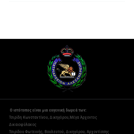
Ο ιστότοπος είναι μια ευγενική δωρεά των:
Τσιρίδη Κωνσταντίνου, Δικηγόρου,Μέγα Άρχοντος
Δικαιοφύλακος
Τσιρίδου Φωτεινής, Βουλευτού, Δικηγόρου, Αρχοντίσσης