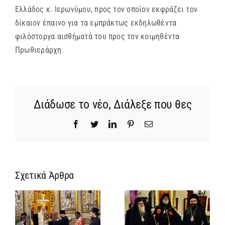
Ελλάδος κ. Ιερωνύμου, προς τον οποίον εκφράζει τον
δίκαιον έπαινο για τα εμπράκτως εκδηλωθέντα
φιλόστοργα αισθήματά του προς τον κοιμηθέντα
Πρωθιεράρχη.
Διάδωσε το νέο, Διάλεξε που θες
Facebook
Twitter
LinkedIn
Pinterest
Email
Σχετικά Άρθρα
Ίδρυση
Νέος
α
Γυναικείας
Αρχιμανδρίτη
:
Ιεράς
και
ή
Πατριαρχικής