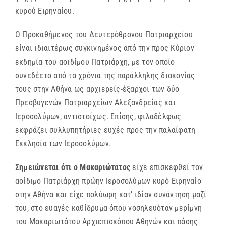
κυρού Ειρηναίου.
Ο Προκαθήμενος του Δευτερόθρονου Πατριαρχείου
είναι ιδιαιτέρως συγκινημένος από την προς Κύριον
εκδημία του αοιδίμου Πατριάρχη, με τον οποίο
συνεδέετο από τα χρόνια της παράλληλης διακονίας
τους στην Αθήνα ως αρχιερείς-έξαρχοι των δύο
Πρεσβυγενών Πατριαρχείων Αλεξανδρείας και
Ιεροσολύμων, αντιστοίχως. Επίσης, φιλαδέλφως
εκφράζει συλλυπητήριες ευχές προς την παλαίφατη
Εκκλησία των Ιεροσολύμων.
Σημειώνεται ότι ο Μακαριώτατος
είχε επισκεφθεί τον
αοίδιμο Πατριάρχη πρώην Ιεροσολύμων κυρό Ειρηναίο
στην Αθήνα και είχε πολύωρη κατ’ ιδίαν συνάντηση μαζί
του, στο ευαγές καθίδρυμα όπου νοσηλευόταν μερίμνη
του Μακαριωτάτου Αρχιεπισκόπου Αθηνών και πάσης