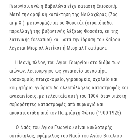
Γεωργίου, ενώ η Βαβυλώνα είχε καταστή Επισκοπή.
Μετά την αραβική κατάκτηση της Νειλοχώρας (7ος
αι.μ.Χ.) μετονομάζεται σε Φουστάτ (στρατόπεδο,
παραλλαγή της βυζαντινής λέξεως Φοσσάτο, εκ της
λατινικής fossatum) και μετά την ίδρυση του Καΐρου
λέγεται Μισρ αλ Αττίκατ ή Μισρ αλ Γκατίμαντ.
Η Μονή, πλέον, του Αγίου Γεωργίου στο διάβα των
αιώνων, λειτούργησε ως γυναικείο μοναστήρι,
νοσοκομείο, πτωχοκομείο, γηροκομείο, σχολείο και
κοιμητήριο, γνώρισε δε αλλεπάλληλες καταστροφές και
ανακαινίσεις, με τελευταία αυτή του 1904, όταν υπέστη
σοβαρότητες καταστροφές από πυρκαγιά και
αποκατεστάθη από τον Πατριάρχη Φώτιο (1900-1925).
Ο Ναός του Αγίου Γεωργίου είναι κυκλοτερής
οκτάστηλος, εφάμιλλος του Ναού του Αγίου Βιταλίου