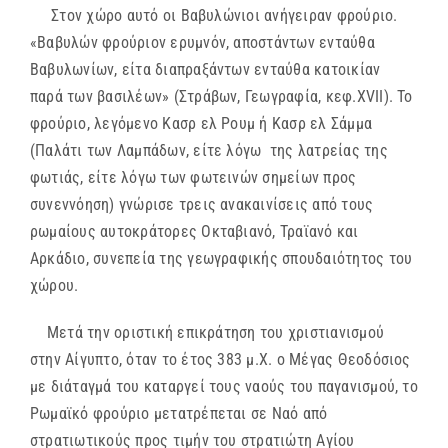
Στον χώρο αυτό οι Βαβυλώνιοι ανήγειραν φρούριο.
«Βαβυλών φρούριον ερυμνόν, αποστάντων ενταύθα
Βαβυλωνίων, είτα διαπραξάντων ενταύθα κατοικίαν
παρά των βασιλέων» (Στράβων, Γεωγραφία, κεφ.XVII). To
φρούριο, λεγόμενο Κασρ ελ Ρουμ ή Κασρ ελ Σάμμα
(Παλάτι των Λαμπάδων, είτε λόγω της λατρείας της
φωτιάς, είτε λόγω των φωτεινών σημείων προς
συνεννόηση) γνώρισε τρεις ανακαινίσεις από τους
ρωμαίους αυτοκράτορες Οκταβιανό, Τραϊανό και
Αρκάδιο, συνεπεία της γεωγραφικής σπουδαιότητος του
χώρου.
Μετά την οριστική επικράτηση του χριστιανισμού
στην Αίγυπτο, όταν το έτος 383 μ.Χ. ο Μέγας Θεοδόσιος
με διάταγμά του καταργεί τους ναούς του παγανισμού, το
Ρωμαϊκό φρούριο μετατρέπεται σε Ναό από
στρατιωτικούς προς τιμήν του στρατιώτη Αγίου