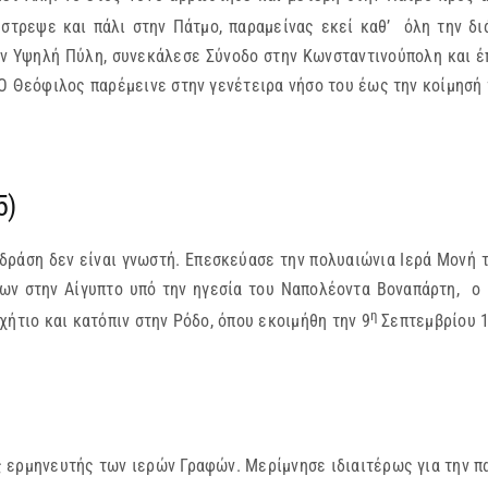
τρεψε και πάλι στην Πάτμο, παραμείνας εκεί καθ’ όλη την διά
ν Υψηλή Πύλη, συνεκάλεσε Σύνοδο στην Κωνσταντινούπολη και έ
Ο Θεόφιλος παρέμεινε στην γενέτειρα νήσο του έως την κοίμησή
5)
 δράση δεν είναι γνωστή. Επεσκεύασε την πολυαιώνια Ιερά Μονή 
λων στην Αίγυπτο υπό την ηγεσία του Ναπολέοντα Βοναπάρτη, ο
η
ήτιο και κατόπιν στην Ρόδο, όπου εκοιμήθη την 9
Σεπτεμβρίου 1
ερμηνευτής των ιερών Γραφών. Μερίμνησε ιδιαιτέρως για την πα