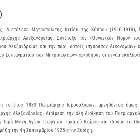
)
 Διετέλεσε Μητροπολίτης Κιτίου της Κύπρου (1910-1918), Μ
τριάρχης Αλεξανδρείας. Συνέταξε τον «Οργανικόν Νόμον του
υ Αλεξανδρείας και την παρ’ αυτοίς ισχύουσαν Δικονομίαν» κα
 του Συνταγματίου των Μητροπόλεων» ορίσθησαν οι εννέα εκκλησι
 το έτος 1883 Πατριάρχης Ιεροσολύμων, αρνηθέντος όμως τ
ρχης Αλεξανδρείας. Διαίρεση την όλη διοίκηση του Πατριαρχεί
ν Ιερά Μονή Αγίου Γεωργίου Παλαιού Καΐρου και ίδρυσε το Πατ
μήθη την 4η Σεπτεμβρίου 1925 στην Ζυρίχη.