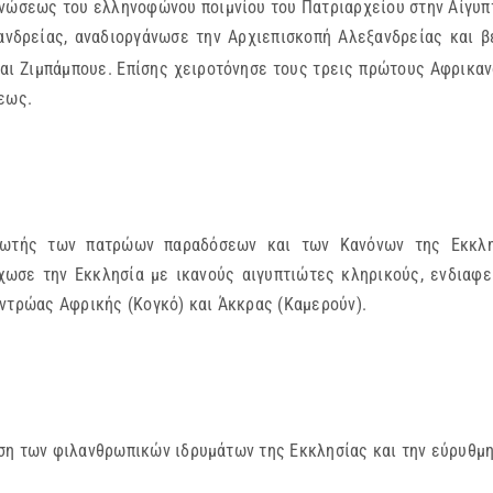
νώσεως του ελληνοφώνου ποιμνίου του Πατριαρχείου στην Αίγυπτ
ανδρείας, αναδιοργάνωσε την Αρχιεπισκοπή Αλεξανδρείας και 
και Ζιμπάμπουε. Επίσης χειροτόνησε τους τρεις πρώτους Αφρικα
εως.
λωτής των πατρώων παραδόσεων και των Κανόνων της Εκκλη
χωσε την Εκκλησία με ικανούς αιγυπτιώτες κληρικούς, ενδιαφερ
εντρώας Αφρικής (Κογκό) και Άκκρας (Καμερούν).
ση των φιλανθρωπικών ιδρυμάτων της Εκκλησίας και την εύρυθμη