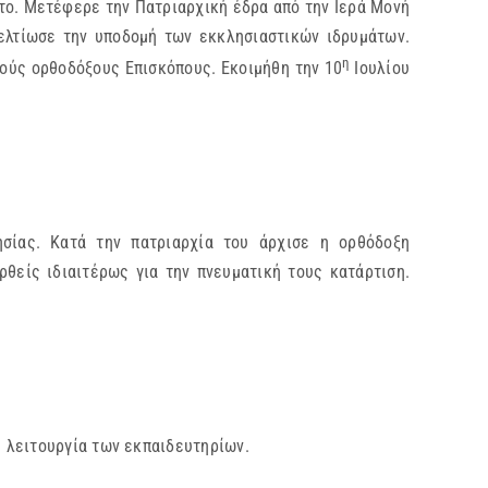
ο. Μετέφερε την Πατριαρχική έδρα από την Ιερά Μονή
βελτίωσε την υποδομή των εκκλησιαστικών ιδρυμάτων.
η
νούς ορθοδόξους Επισκόπους. Εκοιμήθη την 10
Ιουλίου
σίας. Κατά την πατριαρχία του άρχισε η ορθόδοξη
θείς ιδιαιτέρως για την πνευματική τους κατάρτιση.
 λειτουργία των εκπαιδευτηρίων.