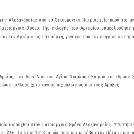
ης Αλεξανδρείας από το Οικουμενικό Πατριαρχείο παρά τις αν
 Πατριαρχικό Θρόνο. Της εκλογής του Αρτεμίου επακολούθησε
ησαν τον Αρτέμιο ως Πατριάρχη, γεγονός που τον οδήγησε σε παρα
ρείας, τον Ιερό Ναό του Αγίου Νικολάου Καΐρου και ίδρυσε 
έρωσε πολλούς χριστιανούς αιχμαλώτους από τους Άραβες.
)
οποίο διεδέχθει στον Πατριαρχικό Θρόνο Αλεξανδρείας. Υπεστήρι
τ Άλη. Το έτος 1818 αρρώστησε και μετέβη στην Πάτμο προς αν