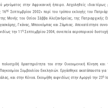
ύ μηνύματος στην Αφρικανική ήπειρο. Ασχοληθείς ιδιαιτέρως 
ης
ς 16
Σεπτεμβρίου 2002» περί του τρόπου εκλογής του Πατριάρχ
 της Μονής του Οσίου Σάββα Αλεξανδρείας, της Πατριαρχικής Ε
αγασκάρης, Γκάνας, Μπουκόμπας και Ζάμπιας. Απεκατέστησε συνο
η
νιδίως την 11
Σεπτεμβρίου 2004, συνεπεία αεροπορικού δυστυχή
ν πολυσχιδή δραστηριότητα του στην Οικουμενική Κίνηση και 
Παγκοσμίου Συμβουλίου Εκκλησιών. Εργάσθηκε ακατάπαυστα για 
η
άλας, και στην Κένυα. Εκοιμήθη αιφνιδίως στην Αμοργό την 23
Ιο