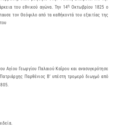
η
ρκεια του εθνικού αγώνα. Την 14
Οκτωβρίου 1825 ο
παυσε τον Θεόφιλο από τα καθήκοντά του εξαιτίας της
 του
του Αγίου Γεωργίου Παλαιού Καΐρου και ανασυγκρότησε
 Πατριάρχης Παρθένιος Β’ υπέστη τρομερό διωγμό από
805.
ιδεία.