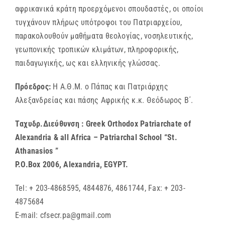
αφρικανικά κράτη προερχόμενοι σπουδαστές, οι οποίοι
τυγχάνουν πλήρως υπότροφοι του Πατριαρχείου,
παρακολουθούν μαθήματα θεολογίας, νοσηλευτικής,
γεωπονικής τροπικών κλιμάτων, πληροφορικής,
παιδαγωγικής, ως και ελληνικής γλώσσας.
Πρόεδρος:
Η Α.Θ.Μ. ο Πάπας και Πατριάρχης
Αλεξανδρείας και πάσης Αφρικής κ.κ. Θεόδωρος Β΄.
Tαχυδρ.Διεύθυνση : Greek Orthodox Patriarchate of
Alexandria & all Africa – Patriarchal School “St.
Athanasios ”
P.O.Box 2006, Alexandria, EGYPT.
Tel: + 203-4868595, 4844876, 4861744, Fax: + 203-
4875684
E-mail: cfsecr.pa@gmail.com