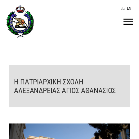
Μετάβαση
EL
/
EN
στο
περιεχόμενο
Tog
Nav
ΑΡΧΙΚΗ
O ΠΑΤΡΙΑΡΧΗΣ
Η ΠΑΤΡΙΑΡΧΙΚΗ ΣΧΟΛΗ
ΤΟ ΠΑΤΡΙΑΡΧΕΙΟ
ΑΛΕΞΑΝΔΡΕΙΑΣ ΑΓΙΟΣ ΑΘΑΝΑΣΙΟΣ
KEIMENA
ΙΕΡΑΡΧΙΑ