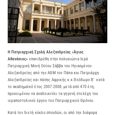
ΜΗΤΡΟΠΟΛΕΙΣ & ΕΠΙΣΚΟΠΕΣ
MEDIA
ΕΝΗΜΕΡΩΣΗ
Η Πατριαρχική Σχολή Αλεξανδρείας «Άγιος
ΣΥΝΔΕΣΕΙΣ
Αθανάσιος»
επανιδρύθη στην πολυαιώνια Ιερά
Πατριαρχική Μονή Οσίου Σάββα του Ηγιασμένου
Αλεξανδρείας από την ΑΘΜ τον Πάπα και Πατριάρχη
Αλεξανδρείας και πάσης Αφρικής κ.κ.Θεόδωρο Β’ κατά
το ακαδημαϊκό έτος 2007-2008, μετά από 470 έτη,
προκειμένου να αναδεικνύει τα γηγενή στελέχη του
ιεραποστολικού έργου του Πατριαρχικού Θρόνου.
Κατά τον διετή κύκλο σπουδών, οι από την διάφορα