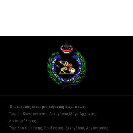
Ο ιστότοπος είναι μια ευγενική δωρεά των:
Τσιρίδη Κωνσταντίνου, Δικηγόρου,Μέγα Άρχοντος
Δικαιοφύλακος
Τσιρίδου Φωτεινής, Βουλευτού, Δικηγόρου, Αρχοντίσσης