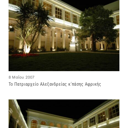
ΜΗΤΡΟΠΟΛΕΙΣ & ΕΠΙΣΚΟΠΕΣ
MEDIA
ΕΝΗΜΕΡΩΣΗ
ΣΥΝΔΕΣΕΙΣ
8 Μαΐου 2007
Το Πατριαρχείο Αλεξανδρείας κ΄πάσης Αφρικής