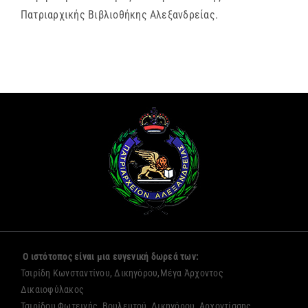
Πατριαρχικής Βιβλιοθήκης Αλεξανδρείας.
Ο ιστότοπος είναι μια ευγενική δωρεά των:
Τσιρίδη Κωνσταντίνου, Δικηγόρου,Μέγα Άρχοντος
Δικαιοφύλακος
Τσιρίδου Φωτεινής, Βουλευτού, Δικηγόρου, Αρχοντίσσης