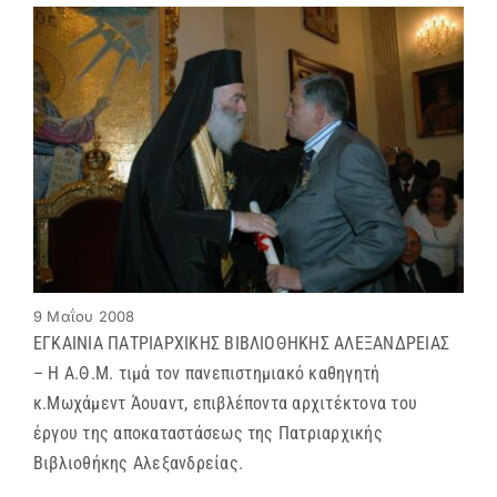
9 Μαΐου 2008
ΕΓΚΑΙΝΙΑ ΠΑΤΡΙΑΡΧΙΚΗΣ ΒΙΒΛΙΟΘΗΚΗΣ ΑΛΕΞΑΝΔΡΕΙΑΣ
– Η Α.Θ.Μ. τιμά τον πανεπιστημιακό καθηγητή
κ.Μωχάμεντ Άουαντ, επιβλέποντα αρχιτέκτονα του
έργου της αποκαταστάσεως της Πατριαρχικής
Βιβλιοθήκης Αλεξανδρείας.