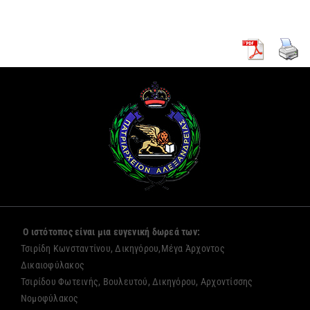
Ο ιστότοπος είναι μια ευγενική δωρεά των:
Τσιρίδη Κωνσταντίνου, Δικηγόρου,Μέγα Άρχοντος
Δικαιοφύλακος
Τσιρίδου Φωτεινής, Βουλευτού, Δικηγόρου, Αρχοντίσσης
Νομοφύλακος