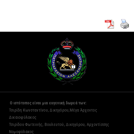
Ο ιστότοπος είναι μια ευγενική δωρεά των:
Τσιρίδη Κωνσταντίνου, Δικηγόρου,Μέγα Άρχοντος
Δικαιοφύλακος
Τσιρίδου Φωτεινής, Βουλευτού, Δικηγόρου, Αρχοντίσσης
Νομοφύλακος