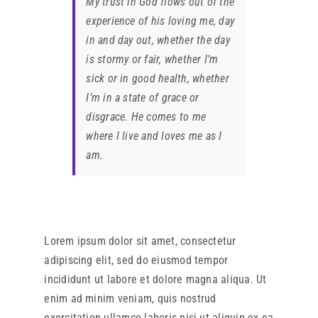
My trust in God flows out of the
experience of his loving me, day
in and day out, whether the day
is stormy or fair, whether I’m
sick or in good health, whether
I’m in a state of grace or
disgrace. He comes to me
where I live and loves me as I
am.
Lorem ipsum dolor sit amet, consectetur
adipiscing elit, sed do eiusmod tempor
incididunt ut labore et dolore magna aliqua. Ut
enim ad minim veniam, quis nostrud
exercitation ullamco laboris nisi ut aliquip ex ea