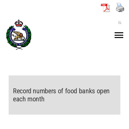
Μετάβαση
στο
περιεχόμενο
EL
Tog
Nav
ΑΡΧΙΚΗ
O ΠΑΤΡΙΑΡΧΗΣ
Record numbers of food banks open
ΤΟ ΠΑΤΡΙΑΡΧΕΙΟ
each month
KEIMENA