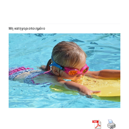
ΙΕΡΑΡΧΙΑ
ΜΗΤΡΟΠΟΛΕΙΣ & ΕΠΙΣΚΟΠΕΣ
Μη κατηγοριοποιημένο
Προβολή
MEDIA
μεγαλύτερης
εικόνας
ΕΝΗΜΕΡΩΣΗ
ΣΥΝΔΕΣΕΙΣ