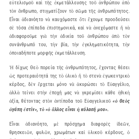
εὐτελισμοῦ καὶ τῆς ἐκμετάλλευσης τοῦ ἀνθρώπου ἀπὸ
τὸν ἄνθρωπο, στιγματίζουν τὸ σῶμα τῆς ἀνθρωπότητος.
Εἶναι ἀδιανόητο νὰ καυχόμαστε ὅτι ἔχουμε προοδεύσει
σὲ τόσα ἐπίπεδα ἐπιστημονικά, καὶ νὰ ἀνεχόμαστε ἤ νὰ
ἀδιαφοροῦμε γιὰ τὴν ἀδικία τοῦ ἀνθρώπου ἀπὸ τὸν
συνάνθρωπό του, τὴν βία, τὴν ἐγκληματικότητα, τὴν
ὁποιαδήποτε μορφῆς ἐκμετάλλευση.
Ἡ δίχως Θεὸ πορεία τῆς ἀνθρωπότητος, ἔχοντας θέσει
ὡς προτεραιότητά της τὸ ὑλικὸ ἤ τὸ στενὰ ἐγωκεντρικὸ
κέρδος, δὲν ἔρχεται μόνο νὰ ἀκυρώσει τὸ Εὐαγγέλιο,
ἀλλὰ τείνει στὴν ἐποχή μας νὰ γκρεμίσει κάθε ἠθικὴ
ἀξία, θέτοντας στὸν ἀντίποδα τοῦ Εὐαγγελικοῦ
«ὁ Θεὸς
ἀγάπη ἐστίν», τὸ «ὁ ἄλλος εἶναι ἡ κόλασή μου».
Εἶναι ἀδιανόητο, μὲ πρόσχημα διαφορὲς ἰδεῶν,
θρησκειῶν, φυλῶν, χρωμάτων καὶ ὑλικοῦ κέρδους, ὁ