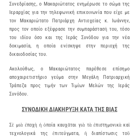
Συνεδρίασης, ο Μακαριώτατος ενημέρωσε το σώμα της
Ιεραρχίας για την τηλεφωνική επικοινωνία που είχε με
τον Μακαριώτατο Πατριάρχη Αντιοχεἰας κ. Ιωάννην,
προς τον οποίο εξέφρασε την συμπαράστασἠ του, τόσο
του ιδίου όσο και της Ιεράς Συνόδου για την νέα
δοκιμασία, η οποία ενἐσκηψε στην περιοχή της
δικαιοδοσίας του.
Ακολούθως, ο Μακαριώτατος παρέθεσε επίσημο
αποχαιρετιστήριο γεύμα στην Μεγάλη Πατριαρχική
Τράπεζα προς τιμήν των Τιμίων Μελών της Ιεράς
Συνόδου.
ΣΥΝΟΔΙΚΗ ΔΙΑΚΗΡΥΞΗ ΚΑΤΑ ΤΗΣ ΒΙΑΣ
Σὲ μιὰ ἐποχὴ ἡ ὁποία καυχᾶται γιὰ τὰ ἐπιστημονικὰ καὶ
τεχνολογικά της ἐπιτεύγματα, ἡ διαπίστωσις τοῦ