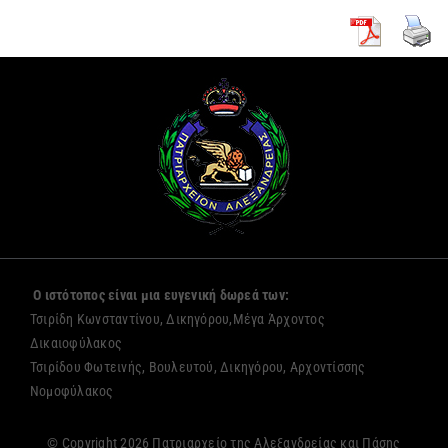
Ο ιστότοπος είναι μια ευγενική δωρεά των:
Τσιρίδη Κωνσταντίνου, Δικηγόρου,Μέγα Άρχοντος
Δικαιοφύλακος
Τσιρίδου Φωτεινής, Βουλευτού, Δικηγόρου, Αρχοντίσσης
Νομοφύλακος
© Copyright 2026 Πατριαρχείο της Αλεξανδρείας και Πάσης