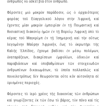
ἄνθρωπος νὰ ἀσκεῖ βία στὸν ἄνθρωπο.
Φέροντες μιὰ μακρὰν παράδοσιν, ὡς ὁ ἀρχαιότερος
φορέας τοῦ Εὐαγγελικοῦ λόγου στὴν Ἀφρική, καὶ
ἔχοντες μίαν μακρὰν ἐμπειρίαν ἐν τῇ Ποιμαντικῇ καὶ
θυσιαστικῇ διακονίᾳ ἡμῶν ἐν τῇ Βορείῳ Ἀφρικῇ ἀπὸ τὸ
κέρας τοῦ Μαγκρὲμπ ἐν τῇ Ἰσημερινῇ καὶ τὴν οὕτως
λεγομένην Μαύρην Ἀφρικήν, ἕως τὸ ἀκρωτῆρι τῆς
Καλῆς Ἐλπίδος, ἔχουμε βαδίσει ἐν μέσῳ πολέμων,
ἀναταράξεων, διακρίσεων ἐμφυλίων, ἀδικιῶν καὶ
παραβιάσεων καὶ ὑποβαθμίσεων τῶν στοιχειωδῶν
ἀνθρωπίνων δικαιωμάτων, τὰ ὁποῖα πολλαπλῶς καὶ
ποικιλοτρόπως δὲν θεωροῦνται οὔτε κἄν αὐτονόητα σὲ
ὁρισμένες περιοχές.
Φέροντες τὸ ἱερὸ χρέος τῆς διακονίας τῶν ἀνθρώπων
καὶ γνωρίζοντες ἐκ τῶν ἔσω τὸ βάρος, τὸν πόνο καὶ τὶς