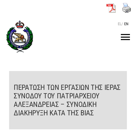
Μετάβαση
στο
περιεχόμενο
EL
/
EN
Tog
Nav
ΑΡΧΙΚΗ
O ΠΑΤΡΙΑΡΧΗΣ
ΠΕΡΑΤΩΣΗ ΤΩΝ ΕΡΓΑΣΙΩΝ ΤΗΣ ΙΕΡΑΣ
ΣΥΝΟΔΟΥ ΤΟΥ ΠΑΤΡΙΑΡΧΕΙΟΥ
ΤΟ ΠΑΤΡΙΑΡΧΕΙΟ
ΑΛΕΞΑΝΔΡΕΙΑΣ – ΣΥΝΟΔΙΚΗ
ΔΙΑΚΗΡΥΞΗ ΚΑΤΑ ΤΗΣ ΒΙΑΣ
KEIMENA