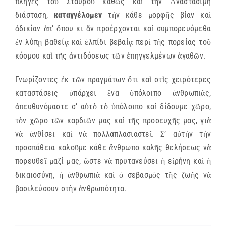
πληγὲς τοῦ Σταυροῦ καθὼς καὶ τὴν Ἀναστάσιμη
διάσταση,
καταγγέλομεν
τὴν κάθε μορφῆς βίαν καὶ
ἀδικίαν ἀπ’ ὅπου κι ἄν προέρχονται καὶ συμπορευόμεθα
ἐν λύπῃ βαθείᾳ καὶ ἐλπίδι βεβαίᾳ περὶ τῆς πορείας τοῦ
κόσμου καὶ τῆς ἀντιδόσεως τῶν ἐπηγγελμένων ἀγαθῶν.
Γνωρίζοντες ἐκ τῶν πραγμάτων ὅτι καὶ στὶς χειρότερες
καταστάσεις ὑπάρχει ἕνα ὑπόλοιπο ἀνθρωπιᾶς,
ἀπευθυνόμαστε σ’ αὐτὸ τὸ ὑπόλοιπο καὶ δίδουμε χῶρο,
τὸν χῶρο τῶν καρδιῶν μας καὶ τῆς προσευχῆς μας, γιὰ
νὰ ἀνθίσει καὶ νὰ πολλαπλασιαστεῖ. Σ’ αὐτὴν τὴν
προσπάθεια καλοῦμε κάθε ἄνθρωπο καλῆς θελήσεως νὰ
πορευθεῖ μαζί μας, ὥστε νὰ πρυτανεύσει ἡ εἰρήνη καὶ ἡ
δικαιοσύνη, ἡ ἀνθρωπιὰ καὶ ὁ σεβασμὸς τῆς ζωῆς νὰ
βασιλεύσουν στὴν ἀνθρωπότητα.