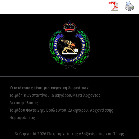
Ο ιστότοπος είναι μια ευγενική δωρεά των:
Τσιρίδη Κωνσταντίνου, Δικηγόρου,Μέγα Άρχοντος
Δικαιοφύλακος
Τσιρίδου Φωτεινής, Βουλευτού, Δικηγόρου, Αρχοντίσσης
Νομοφύλακος
© Copyright 2026 Πατριαρχείο της Αλεξανδρείας και Πάσης