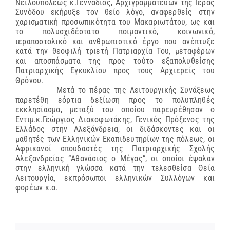
Νειλουπόλεως κ.Γεννάδιος, Αρχιγραμματεύων της Ιεράς
Συνόδου εκήρυξε τον θείο λόγο, αναφερθείς στην
χαρισματική προσωπικότητα του Μακαριωτάτου, ως και
το πολυσχιδέστατο ποιμαντικό, κοινωνικό,
ιεραποστολικό και ανθρωπιστικό έργο που ανέπτυξε
κατά την θεοφιλή τριετή Πατριαρχία Του, μεταφέρων
και αποσπάσματα της προς τούτο εξαπολυθείσης
Πατριαρχικής Εγκυκλίου προς τους Αρχιερείς του
Θρόνου.
Μετά το πέρας της Λειτουργικής Συνάξεως
παρετέθη εόρτια δεξίωση προς το πολυπληθές
εκκλησίασμα, μεταξύ του οποίου παρευρέθησαν ο
Εντιμ.κ.Γεώργιος Διακοφωτάκης, Γενικός Πρόξενος της
Ελλάδος στην Αλεξάνδρεια, οι διδάσκοντες και οι
μαθητές των Ελληνικών Εκαπιδευτηρίων της πόλεως, οι
Αφρικανοί σπουδαστές της Πατριαρχικής Σχολής
Αλεξανδρείας “Αθανάσιος ο Μέγας”, οι οποίοι έψαλαν
στην ελληνική γλώσσα κατά την τελεσθείσα Θεία
Λειτουργία, εκπρόσωποι ελληνικών Συλλόγων και
φορέων κ.α.