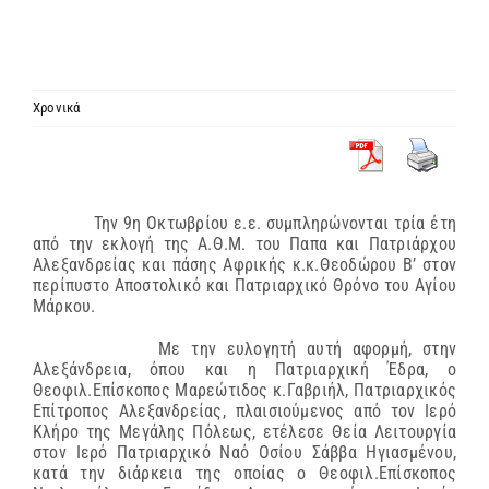
ΙΕΡΑΡΧΙΑ
ΜΗΤΡΟΠΟΛΕΙΣ & ΕΠΙΣΚΟΠΕΣ
Χρονικά
MEDIA
Την 9η Οκτωβρίου ε.ε. συμπληρώνονται τρία έτη
ΕΝΗΜΕΡΩΣΗ
από την εκλογή της Α.Θ.Μ. του Παπα και Πατριάρχου
Αλεξανδρείας και πάσης Αφρικής κ.κ.Θεοδώρου Β’ στον
περίπυστο Αποστολικό και Πατριαρχικό Θρόνο του Αγίου
Μάρκου.
ΣΥΝΔΕΣΕΙΣ
Με την ευλογητή αυτή αφορμή, στην
Αλεξάνδρεια, όπου και η Πατριαρχική Έδρα, ο
Θεοφιλ.Επίσκοπος Μαρεώτιδος κ.Γαβριήλ, Πατριαρχικός
Επίτροπος Αλεξανδρείας, πλαισιούμενος από τον Ιερό
Κλήρο της Μεγάλης Πόλεως, ετέλεσε Θεία Λειτουργία
στον Ιερό Πατριαρχικό Ναό Οσίου Σάββα Ηγιασμένου,
κατά την διάρκεια της οποίας ο Θεοφιλ.Επίσκοπος