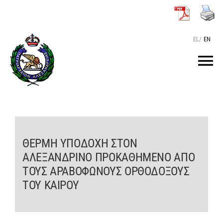
Μετάβαση
στο
περιεχόμενο
EL
/
EN
Tog
Nav
ΑΡΧΙΚΗ
O ΠΑΤΡΙΑΡΧΗΣ
ΘΕΡΜΗ ΥΠΟΔΟΧΗ ΣΤΟΝ
ΑΛΕΞΑΝΔΡΙΝΟ ΠΡΟΚΑΘΗΜΕΝΟ ΑΠΟ
ΤΟ ΠΑΤΡΙΑΡΧΕΙΟ
ΤΟΥΣ ΑΡΑΒΟΦΩΝΟΥΣ ΟΡΘΟΔΟΞΟΥΣ
ΤΟΥ ΚΑΙΡΟΥ
KEIMENA