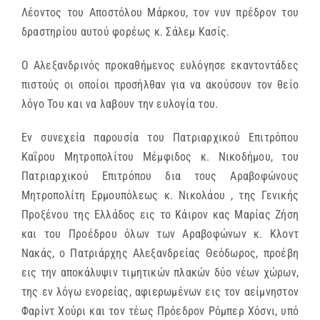
Λέοντος του Αποστόλου Μάρκου, τον νυν πρέδρον του
δραστηρίου αυτού φορέως κ. Σάλεμ Κασίς.
Ο Αλεξανδρινός προκαθήμενος ευλόγησε εκαντοντάδες
πιστούς οι οποίοι προσήλθαν για να ακούσουν τον θείο
λόγο Του και να λαβουν την ευλογία του.
Εν συνεχεία παρουσία του Πατριαρχικού Επιτρόπου
Καΐρου Μητροπολίτου Μέμφιδος κ. Νικοδήμου, του
Πατριαρχικού Επιτρόπου δια τους Αραβοφώνους
Μητροπολίτη Ερμουπόλεως κ. Νικολάου , της Γενικής
Προξένου της Ελλάδος εις το Κάιρον κας Μαρίας Ζήση
και του Προέδρου όλων των Αραβοφώνων κ. Κλοντ
Νακάς, ο Πατριάρχης Αλεξανδρείας Θεόδωρος, προέβη
εις την αποκάλυψιν τιμητικών πλακών δύο νέων χώρων,
της εν λόγω ενορείας, αφιερωμένων εις τον αείμνηστον
Φαρίντ Χούρι και τον τέως Πρόεδρον Ρόμπερ Χόσνι, υπό