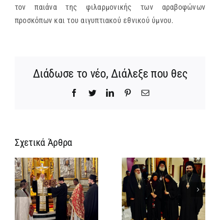
τον παιάνα της φιλαρμονικής των αραβοφώνων
προσκόπων και του αιγυπτιακού εθνικού ύμνου.
Διάδωσε το νέο, Διάλεξε που θες
Facebook
Twitter
LinkedIn
Pinterest
Email
Σχετικά Άρθρα
Ίδρυση
Νέος
α
Γυναικείας
Αρχιμανδρίτη
:
Ιεράς
και
ή
Πατριαρχικής
Πατριαρχική
α
Μονής και
Τιμή στον
μοναχική