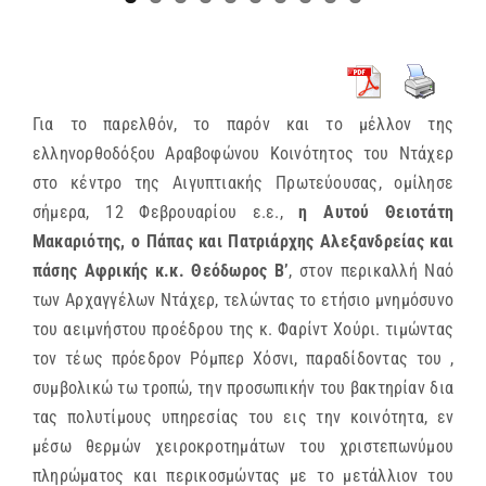
Για το παρελθόν, το παρόν και το μέλλον της
ελληνορθοδόξου Αραβοφώνου Κοινότητος του Ντάχερ
στο κέντρο της Αιγυπτιακής Πρωτεύουσας, ομίλησε
σήμερα, 12 Φεβρουαρίου ε.ε.,
η Αυτού Θειοτάτη
Μακαριότης, ο Πάπας και Πατριάρχης Αλεξανδρείας και
πάσης Αφρικής κ.κ. Θεόδωρος Β’
, στον περικαλλή Ναό
των Αρχαγγέλων Ντάχερ, τελώντας το ετήσιο μνημόσυνο
του αειμνήστου προέδρου της κ. Φαρίντ Χούρι. τιμώντας
τον τέως πρόεδρον Ρόμπερ Χόσνι, παραδίδοντας του ,
συμβολικώ τω τροπώ, την προσωπικήν του βακτηρίαν δια
τας πολυτίμους υπηρεσίας του εις την κοινότητα, εν
μέσω θερμών χειροκροτημάτων του χριστεπωνύμου
πληρώματος και περικοσμώντας με το μετάλλιον του