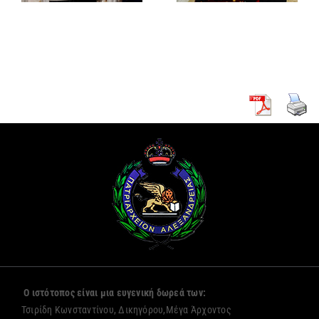
Γενικό
κουρά δύο
Πρόξενο
νέων
Αλεξανδρείας
μοναζουσών
Ο ιστότοπος είναι μια ευγενική δωρεά των:
Τσιρίδη Κωνσταντίνου, Δικηγόρου,Μέγα Άρχοντος