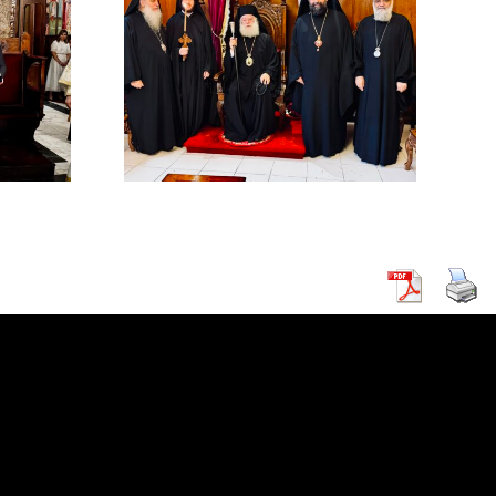
χός στο
χείο
ρείας