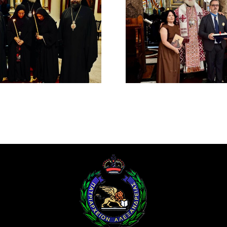
Νέος Αρχιμανδρίτης
Νέος Μονα
και Πατριαρχική Τιμή
Πατριαρ
στον Γενικό Πρόξενο
Αλεξανδ
Αλεξανδρείας