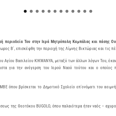
ιοδεία Του στην Ιερά Μητρόπολη Καμπάλας και πάσης Ουγ
ρος Β΄, επισκέφθη την περιοχή της Λίμνης Βικτώριας και τις πέρ
ου Αγίου Βασιλείου KIKWANYA, μεταξύ των άλλων λόγων Του, έκαν
γιστα για την ανέγερση του Ιερού Ναού τούτου και ο οποίος 
MBE όπου βρίσκεται το Δημοτικό Σχολείο επ΄ονόματι του αειμν
ννήσεως της Θεοτόκου BUGOLO, όπου παλαιότερα ήταν ναός – αχυρ