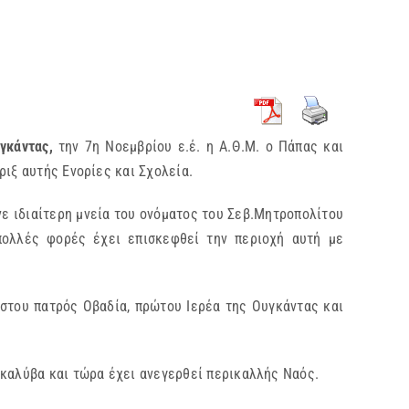
κάντας,
την 7η Νοεμβρίου ε.έ. η Α.Θ.Μ. ο Πάπας και
ιξ αυτής Ενορίες και Σχολεία.
ε ιδιαίτερη μνεία του ονόματος του Σεβ.Μητροπολίτου
πολλές φορές έχει επισκεφθεί την περιοχή αυτή με
ήστου πατρός Οβαδία, πρώτου Ιερέα της Ουγκάντας και
οκαλύβα και τώρα έχει ανεγερθεί περικαλλής Ναός.