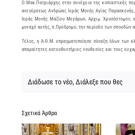
Ο Μακ.Πατριάρχης στην συνέχεια της κοπιαστικής πορ
ανεγέρσεως Ανδρώας Ιεράς Μονής Αγίας Παρασκευής, 
Ιεράς Μονής Μαζίου Μεγάρων, Αρχιμ. Χρυσόστομον, ο
μοναχό αυτής, π.Πρόδρομο, την περίοδο των σπουδών α
Τέλος, η Α.Θ.Μ. επραγματοποίησε σύναξη όλων των κ
απαραίτητες κατευθυντήριες νουθεσίες και τους ευχαρ
Διάδωσε το νέο, Διάλεξε που θες
Σχετικά Άρθρα