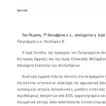
Χρονικά
η
Την Πέμπτη, 7
Οκτωβρίου ε.ε., συνέρχεται η Ιερά
Πατριάρχου κ.κ. Θεοδώρου Β’.
Η Ιερά Σύνοδος της Ιεραρχίας του Πατριαρχείου Αλεξ
Κεντρώας Αφρικής και της Ιεράς Επισκοπής Μοζαμβίκης
παλαίφατη Εκκλησία των Αλεξανδρέων.
Ιδιαίτερη έμφαση δίδεται πάντοτε στα πεπραγμένα το
επιτελείται εντατικά σε ολόκληρη την αφρικανική ήπε
νοσοκομεία, ιατρεία, πολυκλινικές, μονάδες εντατική
περιθάλψεως πασχόντων από AIDS, ορφανοτροφεία και σ
πνευματικά κέντρα, όπου αναπτύσσεται έντονη ενοριακ