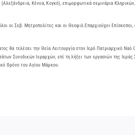
 (Αλεξάνδρεια, Κένυα, Κογκό), επιμορφωτικά σεμινάρια Κληρικώ
ι οι Σεβ. Μητροπολίτες και οι Θεοφιλ.Επαρχιούχοι Επίσκοποι, ο
ος θα τελέσει την Θεία Λειτουργία στον Ιερό Πατριαρχικό Ναό 
των Συνοδικών Ιεραρχών, επί τη λήξει των εργασιών της Ιεράς Σ
ικό Θρόνο του Αγίου Μάρκου.