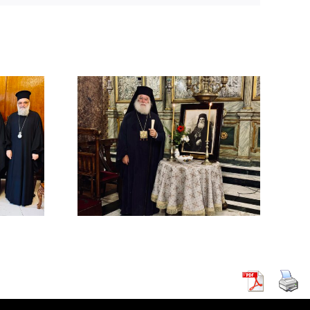
ΜΟΣΥΝΟ
ΔΙΜΟΥ
ΡΧΟΥ
ΡΕΙΑΣ
 Β΄ (
ΚΗ )