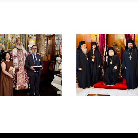
ΙΕΡΟ ΜΝΗ
ΤΟΥ ΑΟΙ
Νέος Μοναχός στο
ΠΑΤΡΙΑ
Πατριαρχείο
ΑΛΕΞΑΝΔ
Αλεξανδρείας
ΜΕΛΕΤΙΟΥ
ΜΕΤΑΞΑ