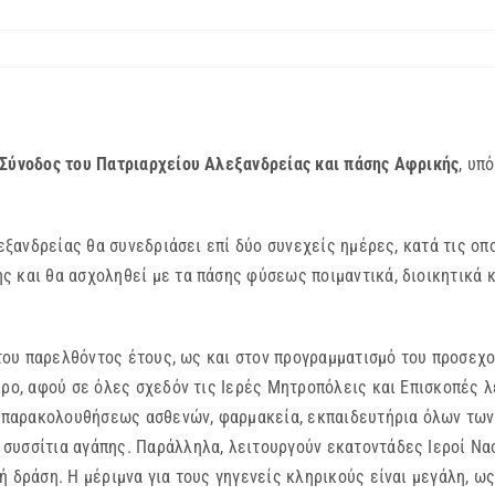
 Σύνοδος του Πατριαρχείου Αλεξανδρείας και πάσης Αφρικής
, υπ
ανδρείας θα συνεδριάσει επί δύο συνεχείς ημέρες, κατά τις ο
 και θα ασχοληθεί με τα πάσης φύσεως ποιμαντικά, διοικητικά κ
υ παρελθόντος έτους, ως και στον προγραμματισμό του προσεχού
ιρο, αφού σε όλες σχεδόν τις Ιερές Μητροπόλεις και Επισκοπές 
ς παρακολουθήσεως ασθενών, φαρμακεία, εκπαιδευτήρια όλων των 
υσσίτια αγάπης. Παράλληλα, λειτουργούν εκατοντάδες Ιεροί Ναοί
ή δράση. Η μέριμνα για τους γηγενείς κληρικούς είναι μεγάλη, ω