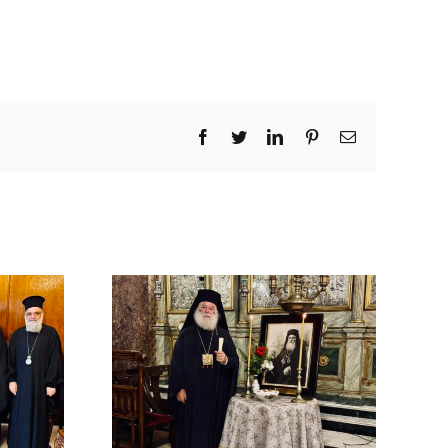
Facebook
Twitter
LinkedIn
Pinterest
Email
ΜΟΣΥΝΟ
ΔΙΜΟΥ
ΡΧΟΥ
ΡΕΙΑΣ
 Β΄ (