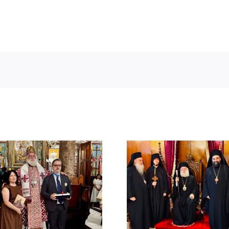
ΙΕΡΟ ΜΝΗ
ΤΟΥ ΑΟΙ
Νέος Μοναχός στο
ΠΑΤΡΙΑ
Πατριαρχείο
ΑΛΕΞΑΝΔ
Αλεξανδρείας
ΜΕΛΕΤΙΟΥ