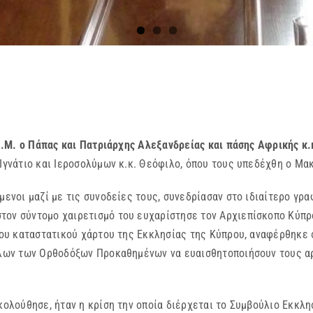
.Μ. ο Πάπας και Πατριάρχης Αλεξανδρείας και πάσης Αφρικής κ
 Ιγνάτιο και Ιεροσολύμων κ.κ. Θεόφιλο, όπου τους υπεδέχθη ο Μα
οι μαζί με τις συνοδείες τους, συνεδρίασαν στο ιδιαίτερο γρα
τον σύντομο χαιρετισμό του ευχαρίστησε τον Αρχιεπίσκοπο Κύπρ
νέου καταστατικού χάρτου της Εκκλησίας της Κύπρου, αναφέρθηκε
 όλων των Ορθοδόξων Προκαθημένων να ευαισθητοποιήσουν τους αρ
ολούθησε, ήταν η κρίση την οποία διέρχεται το Συμβούλιο Εκκλη