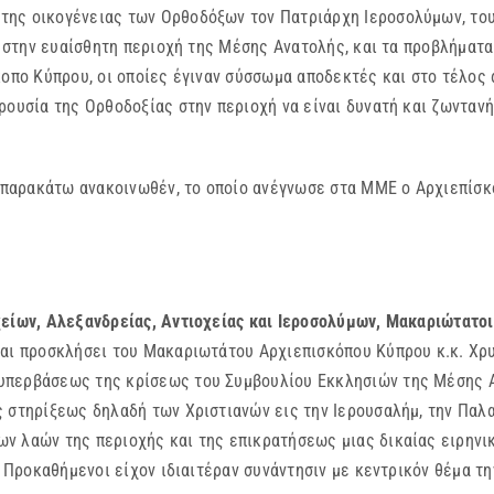
ης οικογένειας των Ορθοδόξων τον Πατριάρχη Ιεροσολύμων, του
υ στην ευαίσθητη περιοχή της Μέσης Ανατολής, και τα προβλήματα
κοπο Κύπρου, οι οποίες έγιναν σύσσωμα αποδεκτές και στο τέλος
ρουσία της Ορθοδοξίας στην περιοχή να είναι δυνατή και ζωντανή
αρακάτω ανακοινωθέν, το οποίο ανέγνωσε στα ΜΜΕ ο Αρχιεπίσκ
ίων, Αλεξανδρείας, Αντιοχείας και Ιεροσολύμων, Μακαριώτατοι 
και προσκλήσει του Μακαριωτάτου Αρχιεπισκόπου Κύπρου κ.κ. Χρ
υπερβάσεως της κρίσεως του Συμβουλίου Εκκλησιών της Μέσης Α
 στηρίξεως δηλαδή των Χριστιανών εις την Ιερουσαλήμ, την Παλα
ν λαών της περιοχής και της επικρατήσεως μιας δικαίας ειρηνικ
ι Προκαθήμενοι είχον ιδιαιτέραν συνάντησιν με κεντρικόν θέμα τ