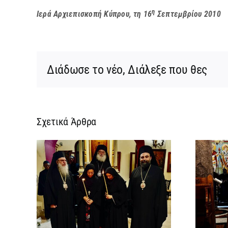
η
Ιερά Αρχιεπισκοπή Κύπρου, τη 16
Σεπτεμβρίου 2010
Διάδωσε το νέο, Διάλεξε που θες
Σχετικά Άρθρα
ίας
Νέος Αρχιμανδρίτης
ικής
και Πατριαρχική Τιμή
χική
στον Γενικό Πρόξενο
ων
Αλεξανδρείας