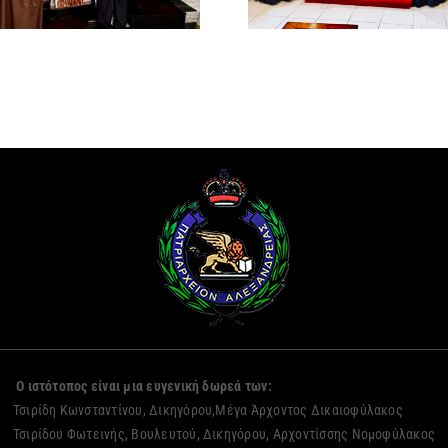
ΜΕΤΑΞΑ
Ο ιστότοπος είναι μια ευγενική δωρεά των:
Τσιρίδη Κωνσταντίνου, Δικηγόρου,Μέγα Άρχοντος Δικαιοφύλακος
Τσιρίδου Φωτεινής, Βουλευτού, Δικηγόρου, Αρχοντίσσης Νομοφύλακος