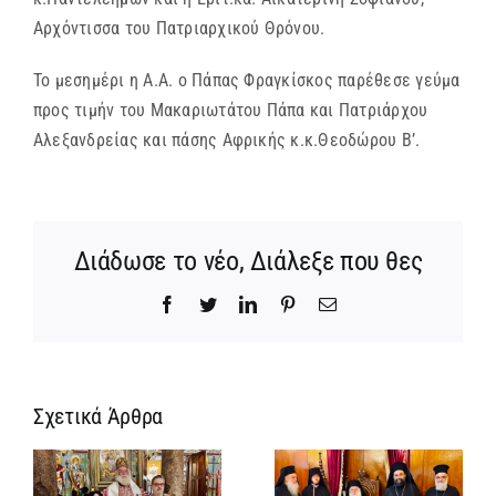
Αρχόντισσα του Πατριαρχικού Θρόνου.
Το μεσημέρι η Α.Α. ο Πάπας Φραγκίσκος παρέθεσε γεύμα
προς τιμήν του Μακαριωτάτου Πάπα και Πατριάρχου
Αλεξανδρείας και πάσης Αφρικής κ.κ.Θεοδώρου Β’.
Διάδωσε το νέο, Διάλεξε που θες
Facebook
Twitter
LinkedIn
Pinterest
Email
Σχετικά Άρθρα
ΙΕΡΟ
ΜΝΗΜΟΣΥΝΟ
ης
ΤΟΥ