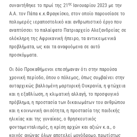
ης
συναντήθηκε το πρωί της 21
Ιανουαρίου 2023 με την
Α.Α. τον Πάπα κ.κ.Φραγκίσκο, στον οποίο παρουσίασε το
πολυμερές ιεραποστολικό και ανθρωπιστικό έργο που
αναπτύσσει το παλαίφατο Πατριαρχείο Αλεξανδρείας σε
ολόκληρη της Αφρικανική ήπειρο, τα αντικειμενικά
προβλήματα, ως και τα αναφυόμενα σε αυτό
προσκόμματα.
Οι δύο Προκαθήμενοι επεσήμαναν ότι στην παρούσα
χρονική περίοδο, όπου ο πόλεμος, όπως συμβαίνει στην
αυταρχικώς βαλλομένη μαρτυρική Ουκρανία, η φτώχεια
και η εξαθλίωση, η κλιματική αλλαγή, το προσφυγικό
πρόβλημα, η προστασία των δικαιωμάτων του ανθρώπου
και η κοινωνική ανισότητα, η προστασία της παιδικής
ηλικίας και της γυναίκας, ο θρησκευτικός
φονταμενταλισμός, η κρίση αρχών και αξιών κ.α., ο
κοινός αγώνας όλων αποτελεί μονόδρομο, πρωτίστως