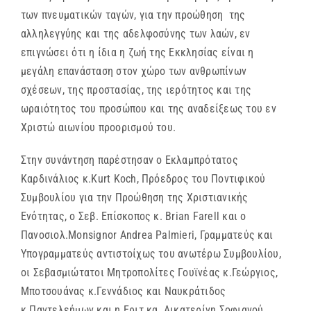
των πνευματικών ταγών, για την προώθηση της
αλληλεγγύης και της αδελφοσύνης των λαών, εν
επιγνώσει ότι η ίδια η ζωή της Εκκλησίας είναι η
μεγάλη επανάσταση στον χώρο των ανθρωπίνων
σχέσεων, της προστασίας, της ιερότητος και της
ωραιότητος του προσώπου και της αναδείξεως του εν
Χριστώ αιωνίου προορισμού του.
Στην συνάντηση παρέστησαν ο Εκλαμπρότατος
Καρδινάλιος κ.Kurt Koch, Πρόεδρος του Ποντιφικού
Συμβουλίου για την Προώθηση της Χριστιανικής
Ενότητας, ο Σεβ. Επίσκοπος κ. Brian Farell και ο
Πανοσιολ.Monsignor Andrea Palmieri, Γραμματεύς και
Υπογραμματεύς αντιστοίχως του ανωτέρω Συμβουλίου,
οι Σεβασμιώτατοι Μητροπολίτες Γουϊνέας κ.Γεώργιος,
Μποτσουάνας κ.Γεννάδιος και Ναυκράτιδος
κ.Παντελεήμων και η Εριτ.κα. Αικατερίνη Σοφιανού,