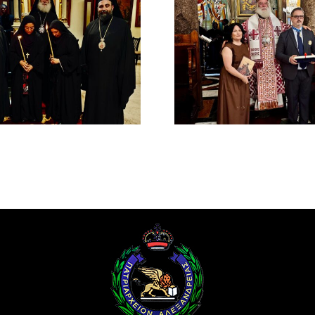
Νέος Αρχιμανδρίτης
Νέος Μονα
και Πατριαρχική Τιμή
Πατριαρ
στον Γενικό Πρόξενο
Αλεξανδ
Αλεξανδρείας