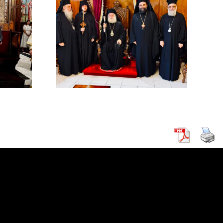
χός στο
χείο
ρείας