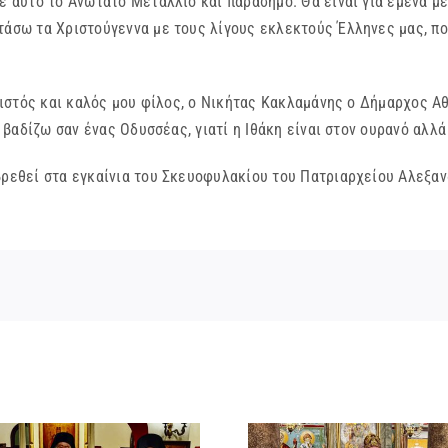
ε αυτό το Ανώτατο Μετάλλιο και παράσημο. Θα είναι για εμένα με
τάσω τα Χριστούγεννα με τους λίγους εκλεκτούς Έλληνες μας, που
στός και καλός μου φίλος, ο Νικήτας Κακλαμάνης ο Δήμαρχος Αθη
α βαδίζω σαν ένας Οδυσσέας, γιατί η Ιθάκη είναι στον ουρανό αλλά
θεί στα εγκαίνια του Σκευοφυλακίου του Πατριαρχείου Αλεξανδ