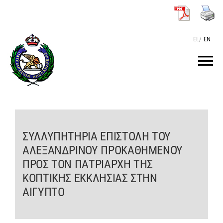
Μετάβαση
στο
περιεχόμενο
EL
/
EN
Tog
Nav
ΑΡΧΙΚΗ
O ΠΑΤΡΙΑΡΧΗΣ
ΣΥΛΛΥΠΗΤΗΡΙΑ ΕΠΙΣΤΟΛΗ ΤΟΥ
ΑΛΕΞΑΝΔΡΙΝΟΥ ΠΡΟΚΑΘΗΜΕΝΟΥ
ΠΡΟΣ ΤΟΝ ΠΑΤΡΙΑΡΧΗ ΤΗΣ
ΤΟ ΠΑΤΡΙΑΡΧΕΙΟ
ΚΟΠΤΙΚΗΣ ΕΚΚΛΗΣΙΑΣ ΣΤΗΝ
ΑΙΓΥΠΤΟ
KEIMENA