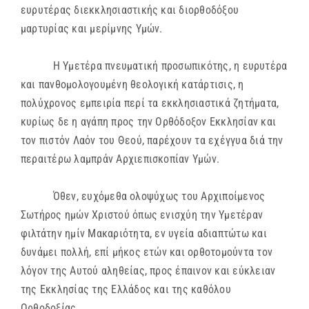
ευρυτέρας διεκκλησιαστικής και διορθοδόξου
μαρτυρίας και μερίμνης Υμών.
Η Υμετέρα πνευματική προσωπικότης, η ευρυτέρα
και πανθομολογουμένη θεολογική κατάρτισις, η
πολύχρονος εμπειρία περί τα εκκλησιαστικά ζητήματα,
κυρίως δε η αγάπη προς την Ορθόδοξον Εκκλησίαν και
τον πιστόν Λαόν του Θεού, παρέχουν τα εχέγγυα διά την
περαιτέρω λαμπράν Αρχιεπισκοπίαν Υμών.
Όθεν, ευχόμεθα ολοψύχως του Αρχιποίμενος
Σωτήρος ημών Χριστού όπως ενισχύη την Υμετέραν
φιλτάτην ημίν Μακαριότητα, εν υγεία αδιαπτώτω και
δυνάμει πολλή, επί μήκος ετών και ορθοτομούντα τον
λόγον της Αυτού αληθείας, προς έπαινον και εύκλειαν
της Εκκλησίας της Ελλάδος και της καθόλου
Ορθοδοξίας.