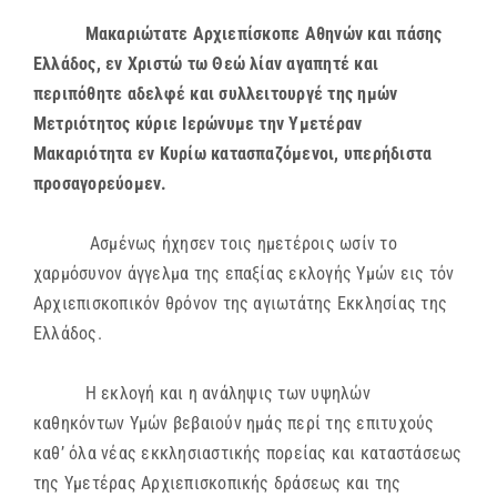
Μακαριώτατε Αρχιεπίσκοπε Αθηνών και πάσης
Ελλάδος, εν Χριστώ τω Θεώ λίαν αγαπητέ και
περιπόθητε αδελφέ και συλλειτουργέ της ημών
Μετριότητος κύριε Ιερώνυμε την Υμετέραν
Μακαριότητα εν Κυρίω κατασπαζόμενοι, υπερήδιστα
προσαγορεύομεν.
Ασμένως ήχησεν τοις ημετέροις ωσίν το
χαρμόσυνον άγγελμα της επαξίας εκλογής Υμών εις τόν
Αρχιεπισκοπικόν θρόνον της αγιωτάτης Εκκλησίας της
Ελλάδος.
Η εκλογή και η ανάληψις των υψηλών
καθηκόντων Υμών βεβαιούν ημάς περί της επιτυχούς
καθ’ όλα νέας εκκλησιαστικής πορείας και καταστάσεως
της Υμετέρας Αρχιεπισκοπικής δράσεως και της