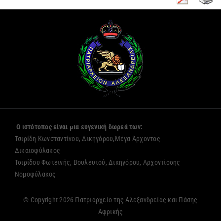
Ο ιστότοπος είναι μια ευγενική δωρεά των:
Τσιρίδη Κωνσταντίνου, Δικηγόρου,Μέγα Άρχοντος
Δικαιοφύλακος
Τσιρίδου Φωτεινής, Βουλευτού, Δικηγόρου, Αρχοντίσσης
Νομοφύλακος
© Copyright 2026 Πατριαρχείο της Αλεξανδρείας και Πάσης
Αφρικής