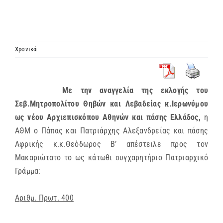
ΙΕΡΑΡΧΙΑ
ΜΗΤΡΟΠΟΛΕΙΣ & ΕΠΙΣΚΟΠΕΣ
Χρονικά
MEDIA
Με την αναγγελία της εκλογής του
Σεβ.Μητροπολίτου Θηβών και Λεβαδείας κ.Ιερωνύμου
ΕΝΗΜΕΡΩΣΗ
ως νέου Αρχιεπισκόπου Αθηνών και πάσης Ελλάδος,
η
ΑΘΜ ο Πάπας και Πατριάρχης Αλεξανδρείας και πάσης
ΣΥΝΔΕΣΕΙΣ
Αφρικής κ.κ.Θεόδωρος Β’ απέστειλε προς τον
Μακαριώτατο το ως κάτωθι συγχαρητήριο Πατριαρχικό
Γράμμα:
Α
ριθμ. Πρωτ. 400