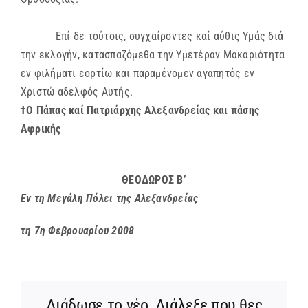
Επί δε τούτοις, συγχαίροντες καί αύθις Υμάς διά
την εκλογήν, κατασπαζόμεθα την Υμετέραν Μακαριότητα
εν φιλήματι εορτίω και παραμένομεν αγαπητός εν
Χριστώ αδελφός Αυτής.
†Ο Πάπας καί Πατριάρχης Αλεξανδρείας και πάσης
Αφρικής
ΘΕΟΔΩΡΟΣ Β’
Εν τη Μεγάλη Πόλει της Αλεξανδρείας
τη
7
η
Φεβρουαρίου 2008
Διάδωσε το νέο, Διάλεξε που θες