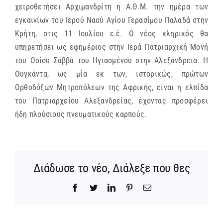
χειροθετήσει Αρχιμανδρίτη η Α.Θ.Μ. την ημέρα των
εγκαινίων του Ιερού Ναού Αγίου Γερασίμου Παλαδά στην
Κρήτη, στις 11 Ιουλίου ε.έ. Ο νέος κληρικός θα
υπηρετήσει ως εφημέριος στην Ιερά Πατριαρχική Μονή
του Οσίου Σάββα του Ηγιασμένου στην Αλεξάνδρεια. Η
Ουγκάντα, ως μία εκ των, ιστορικώς, πρώτων
Ορθοδόξων Μητροπόλεων της Αφρικής, είναι η ελπίδα
του Πατριαρχείου Αλεξανδρείας, έχοντας προσφέρει
ήδη πλούσιους πνευματικούς καρπούς.
Διάδωσε το νέο, Διάλεξε που θες
Facebook
Twitter
LinkedIn
Pinterest
Email