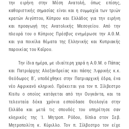
την ειρήνη στην Μέση Ανατολή, όπως επίσης,
καθοριστικής σημασίας είναι και η συμμαχία των τριών
κρατών Αιγύπτου, Κύπρου και Ελλάδος για την ειρήνη
και προαγωγή της Ανατολικής Μεσογείου. Από την
πλευρά του ο Κύπριος Πρέσβυς ενημέρωσε την Α.Θ.Μ.
και για ποικίλα θέματα της Ελληνικής και Κυπριακής
παροικίας του Καΐρου.
Την ίδια ημέρα, με ιδιαίτερη χαρά η Α.Θ.Μ. ο Πάπας
και Πατριάρχης Αλεξανδρείας και πάσης Ἀφρικής κ.κ.
Θεόδωρος Β΄, υποδέχθηκε στην Πατριαρχική έδρα, ένα
νέο Αφρικανό κληρικό. Πρόκειται για τον π. Σίλβεστρο
Kisitu ο οποίος κατάγεται από την Ουγκάντα, και τα
τελευταία δέκα χρόνια εσπούδασε Θεολογία στην
Ελλάδα και μετά τις σπουδές του υπηρέτησε σαν
κληρικός της Ἱ. Μητροπ. Ρόδου, δίπλα στον Σεβ.
Μητροπολίτη κ. Κύριλλο. Τον π. Σίλβεστρο τον είχε