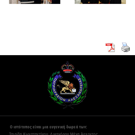
Γενικό
κουρά δύο
Πρόξενο
νέων
Αλεξανδρείας
μοναζουσών
Ο ιστότοπος είναι μια ευγενική δωρεά των:
Τσιρίδη Κωνσταντίνου, Δικηγόρου,Μέγα Άρχοντος