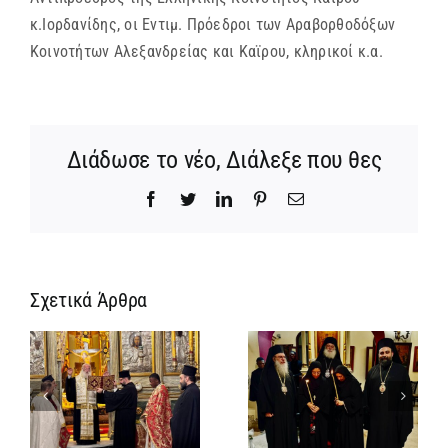
κ.Ιορδανίδης, οι Εντιμ. Πρόεδροι των Αραβορθοδόξων
Κοινοτήτων Αλεξανδρείας και Καϊρου, κληρικοί κ.α.
Διάδωσε το νέο, Διάλεξε που θες
Facebook
Twitter
LinkedIn
Pinterest
Email
Σχετικά Άρθρα
Ίδρυση
Νέος
α
Γυναικείας
Αρχιμανδρίτη
:
Ιεράς
και
ή
Πατριαρχικής
Πατριαρχική
α
Μονής και
Τιμή στον
μοναχική