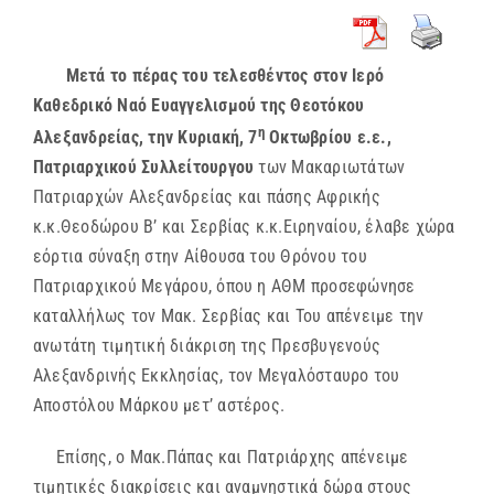
Μετά το πέρας του τελεσθέντος στον Ιερό
Καθεδρικό Ναό Ευαγγελισμού της Θεοτόκου
η
Αλεξανδρείας, την Κυριακή, 7
Οκτωβρίου ε.ε.,
Πατριαρχικού Συλλείτουργου
των Μακαριωτάτων
Πατριαρχών Αλεξανδρείας και πάσης Αφρικής
κ.κ.Θεοδώρου Β’ και Σερβίας κ.κ.Ειρηναίου, έλαβε χώρα
εόρτια σύναξη στην Αίθουσα του Θρόνου του
Πατριαρχικού Μεγάρου, όπου η ΑΘΜ προσεφώνησε
καταλλήλως τον Μακ. Σερβίας και Του απένειμε την
ανωτάτη τιμητική διάκριση της Πρεσβυγενούς
Αλεξανδρινής Εκκλησίας, τον Μεγαλόσταυρο του
Αποστόλου Μάρκου μετ’ αστέρος.
Επίσης, ο Μακ.Πάπας και Πατριάρχης απένειμε
τιμητικές διακρίσεις και αναμνηστικά δώρα στους