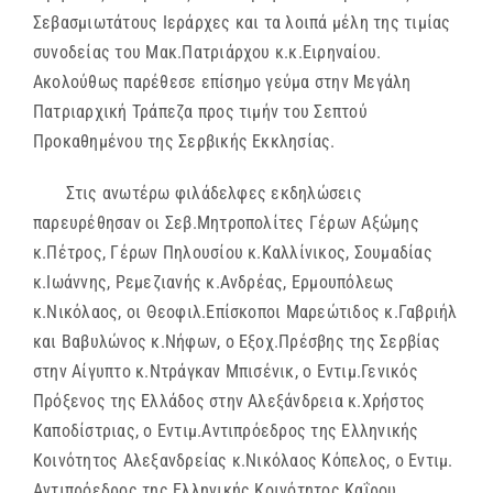
Σεβασμιωτάτους Ιεράρχες και τα λοιπά μέλη της τιμίας
συνοδείας του Μακ.Πατριάρχου κ.κ.Ειρηναίου.
Ακολούθως παρέθεσε επίσημο γεύμα στην Μεγάλη
Πατριαρχική Τράπεζα προς τιμήν του Σεπτού
Προκαθημένου της Σερβικής Εκκλησίας.
Στις ανωτέρω φιλάδελφες εκδηλώσεις
παρευρέθησαν οι Σεβ.Μητροπολίτες Γέρων Αξώμης
κ.Πέτρος, Γέρων Πηλουσίου κ.Καλλίνικος, Σουμαδίας
κ.Ιωάννης, Ρεμεζιανής κ.Ανδρέας, Ερμουπόλεως
κ.Νικόλαος, οι Θεοφιλ.Επίσκοποι Μαρεώτιδος κ.Γαβριήλ
και Βαβυλώνος κ.Νήφων, ο Εξοχ.Πρέσβης της Σερβίας
στην Αίγυπτο κ.Ντράγκαν Μπισένικ, ο Εντιμ.Γενικός
Πρόξενος της Ελλάδος στην Αλεξάνδρεια κ.Χρήστος
Καποδίστριας, ο Εντιμ.Αντιπρόεδρος της Ελληνικής
Κοινότητος Αλεξανδρείας κ.Νικόλαος Κόπελος, ο Εντιμ.
Αντιπρόεδρος της Ελληνικής Κοινότητος Καΐρου