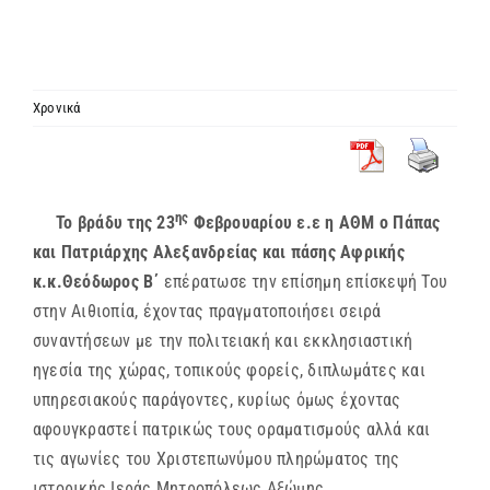
ΙΕΡΑΡΧΙΑ
ΜΗΤΡΟΠΟΛΕΙΣ & ΕΠΙΣΚΟΠΕΣ
Χρονικά
MEDIA
ης
Το βράδυ της 23
Φεβρουαρίου ε.ε η ΑΘΜ ο Πάπας
ΕΝΗΜΕΡΩΣΗ
και Πατριάρχης Αλεξανδρείας και πάσης Αφρικής
κ.κ.Θεόδωρος Β΄
επέρατωσε την επίσημη επίσκεψή Του
ΣΥΝΔΕΣΕΙΣ
στην Αιθιοπία, έχοντας πραγματοποιήσει σειρά
συναντήσεων με την πολιτειακή και εκκλησιαστική
ηγεσία της χώρας, τοπικούς φορείς, διπλωμάτες και
υπηρεσιακούς παράγοντες, κυρίως όμως έχοντας
αφουγκραστεί πατρικώς τους οραματισμούς αλλά και
τις αγωνίες του Χριστεπωνύμου πληρώματος της
ιστορικής Ιεράς Μητροπόλεως Αξώμης.