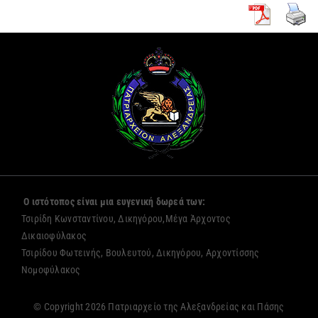
Ο ιστότοπος είναι μια ευγενική δωρεά των:
Τσιρίδη Κωνσταντίνου, Δικηγόρου,Μέγα Άρχοντος
Δικαιοφύλακος
Τσιρίδου Φωτεινής, Βουλευτού, Δικηγόρου, Αρχοντίσσης
Νομοφύλακος
© Copyright 2026 Πατριαρχείο της Αλεξανδρείας και Πάσης