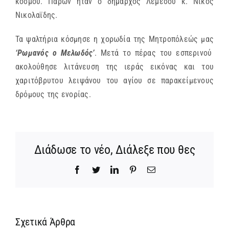
κόσμου. Παρών ήταν ο δήμαρχος Λεμεσού κ. Νίκος
Νικολαϊδης.
Τα ψαλτήρια κόσμησε η χορωδία της Μητροπόλεώς μας
‘Ρωμανός ο Μελωδός’
. Μετά το πέρας του εσπερινού
ακολούθησε λιτάνευση της ιεράς εικόνας και του
χαριτόβρυτου λειψάνου του αγίου σε παρακείμενους
δρόμους της ενορίας.
Διάδωσε το νέο, Διάλεξε που θες
Facebook
Twitter
LinkedIn
Pinterest
Email
Σχετικά Άρθρα
Ίδρυση