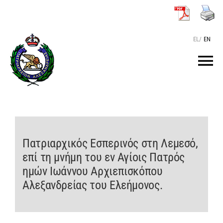
Μετάβαση
στο
περιεχόμενο
EL
/
EN
Tog
Nav
ΑΡΧΙΚΗ
O ΠΑΤΡΙΑΡΧΗΣ
Πατριαρχικός Εσπερινός στη Λεμεσό,
επί τη μνήμη του εν Αγίοις Πατρός
ΤΟ ΠΑΤΡΙΑΡΧΕΙΟ
ημών Ιωάννου Αρχιεπισκόπου
Αλεξανδρείας του Ελεήμονος.
KEIMENA