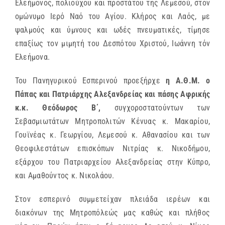
Ελεήμονος, πολιούχου και προστάτου της Λεμεσού, στον
ομώνυμο Ιερό Ναό του Αγίου. Κλήρος και Λαός, με
ψαλμούς και ύμνους και ωδές πνευματικές, τίμησε
επαξίως τον μιμητή του Δεσπότου Χριστού, Ιωάννη τόν
Ελεήμονα.
Του Πανηγυρικού Εσπερινού προεξήρχε
η Α.Θ.Μ. ο
Πάπας και Πατριάρχης Αλεξανδρείας και πάσης Αφρικής
κ.κ. Θεόδωρος Β΄,
συγχοροστατούντων των
Σεβασμιωτάτων Μητροπολιτών Kένυας κ. Μακαρίου,
Γουϊνέας κ. Γεωργίου, Λεμεσού κ. Αθανασίου και των
Θεοφιλεστάτων επισκόπων Νιτρίας κ. Νικοδήμου,
εξάρχου του Πατριαρχείου Αλεξανδρείας στην Κύπρο,
και Αμαθούντος κ. Νικολάου.
Στον εσπερινό συμμετείχαν πλειάδα ιερέων και
διακόνων της Μητροπόλεώς μας καθώς και πλήθος