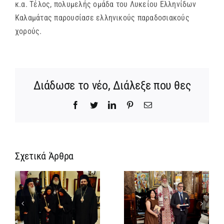
κ.α. Τέλος, πολυμελής ομάδα του Λυκείου Ελληνίδων
Καλαμάτας παρουσίασε ελληνικούς παραδοσιακούς
χορούς.
Διάδωσε το νέο, Διάλεξε που θες
Facebook
Twitter
LinkedIn
Pinterest
Email
Σχετικά Άρθρα
Νέος
Αρχιμανδρίτης
και
Νέος
ς
Πατριαρχική
Μοναχός στο
Τιμή στον
Πατριαρχείο