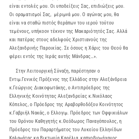
είναι εντολές μου. Οι υποδείξεις Σας, επιδιώξεις μου.
Οι οραματισμοί Σας, μέριμνά μου. Ο αγώνας μου, θα
είναι να σταθώ πιστός θεράπων του ιερού τούτου
τεμένους, υπήκοον τέκνον της Μακαριότητός Σας. Αλλά
και πατέρας στους αδελφούς Χριστιανούς της
Αλεξανδρινής Παροικίας. Σε όσους η Χάρις του Θεού θα
φέρει εντός της Ιεράς αυτής Μάνδρας…».
Στην Λειτουργική Σύναξη, παρέστησαν ο
Εντιμ.Γενικός Πρόξενος της Ελλάδος στην Αλεξάνδρεια
κ.Γεώργιος Διακοφωτάκης, ο Αντιπρόεδρος της
Ελληνικής Κοινότητας Αλεξανδρείας κ.Νικόλαος
Κόπελος, ο Πρόεδρος της Αραβορθοδόξου Κοινότητος
κ.Γαβριήλ Νακάς, ο Ελλογιμ. Πρόεδρος των Οφφικιάλων
του Θρόνου Καθηγητής κ.Θεόδωρος Παναγόπουλος, η
Πρόεδρος του Παραρτήματος του Λυκείου Ελληνίδων
Καλαμάτας κα.Βικτωρία Καρέλια, καπνοβιομήχανος,