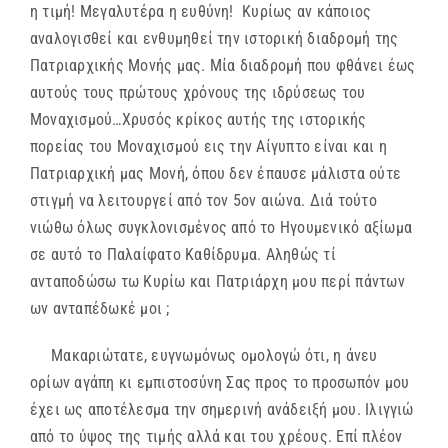
η τιμή! Μεγαλυτέρα η ευθύνη! Κυρίως αν κάποιος
αναλογισθεί και ενθυμηθεί την ιστορική διαδρομή της
Πατριαρχικής Μονής μας. Μία διαδρομή που φθάνει έως
αυτούς τους πρώτους χρόνους της ιδρύσεως του
Μοναχισμού…Χρυσός κρίκος αυτής της ιστορικής
πορείας του Μοναχισμού εις την Αίγυπτο είναι και η
Πατριαρχική μας Μονή, όπου δεν έπαυσε μάλιστα ούτε
στιγμή να λειτουργεί από τον 5ον αιώνα. Διά τούτο
νιώθω όλως συγκλονισμένος από το Ηγουμενικό αξίωμα
σε αυτό το Παλαίφατο Καθίδρυμα. Αληθώς τί
ανταποδώσω τω Κυρίω και Πατριάρχη μου περί πάντων
ων ανταπέδωκέ μοι ;
Μακαριώτατε, ευγνωμόνως ομολογώ ότι, η άνευ
ορίων αγάπη κι εμπιστοσύνη Σας προς το προσωπόν μου
έχει ως αποτέλεσμα την σημερινή ανάδειξή μου. Ιλιγγιώ
από το ύψος της τιμής αλλά και του χρέους. Επί πλέον