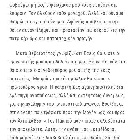
φοβούμαι μήπως ο φτωχικός μου νους εμπέσει εις
έπαρσιν. Τον όλεθρον κάθε μοναχού. Αλλά και συνάμα
θαρρώ και εγκαρδιώνομαι. Αφ΄ενός αποβλέπω στην
θείαν συναντίληψιν και προστασίαν, αφ΄ετέρου εις την
πατρικήν άμα και πατριαρχικήν αρωγήν.
Μετά βεβαιότητος γνωρίζω ότι Εσείς θα είστε ο
εμπνευστής μου και οδοδείκτης μου. Ξέρω ότι πάντοτε
θα είσαστε ο συνοδοιπόρος μου αυτής της νέας
διακονίας. Μπορώ να πω ότι μάλλον θα είσαστε
πρωτοπόρος εμού. Η πατρική Σας αγάπη αποτελεί διά
εμέ πηγή αναπαύσεως, αλλά και αντλήσεως δυνάμεως
για την ανάληψιν του πνευματικού αγώνος. Βασίζομαι
στην αγάπη που τρέφετε προς την Μονήν μας και προς
τον Άγιο Σάββα. « Τον Παππού μας» όπως ευλαβέστατα
τον αποκαλείτε. Αυτήν την αγάπη μας μεταδίδεται
καθημερινά. Σας διαβεβαιώ ότι οι επιθυμίες Σας θα