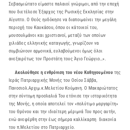
Σεβασμιώτατο είμαστε παλαιοί γνώριμοι, από την εποχή
που διετέλεσε Έξαρχος της Ρωσικής Εκκλησίας στην
Αίγυπτο. Ο Θεός ηυδόκησε να διαποιμαίνει την μεγάλη
περιοχή του Καυκάσου, όπου οι κάτοικοί του,
μουσουλμάνοι και χριστιανοί, μεταξύ των οποίων
χιλιάδες ελληνικής καταγωγής, γνωρίζουν να
συμβιώνουν αρμονικά, ευλαβούμενοι όμως όλοι
ανεξαιρέτως τον Προστάτη τους Άγιο Γεώργιο…».
Ακολούθησε η ενθρόνιση του νέου Καθηγουμένου
της
Ιεράς Πατριαρχικής Μονής του Οσίου Σάββα,
Πανοσιολ.Αρχιμ.κ.Μελετίου Κούμανη. Ο Μακαριώτατος
στην σύντομη προσλαλιά Του ετόνισε την ιστορικότητα
της Μονής, η οποία αποτελεί τον «πολύτιμο μαργαρίτη»
του Θρόνου και την ιδιαίτερη μέριμνά Του προς αυτήν,
ενώ ανεφέρθη στην έως σήμερα καλλίκαρπη διακονία
του π.Μελετίου στο Πατριαρχείο.