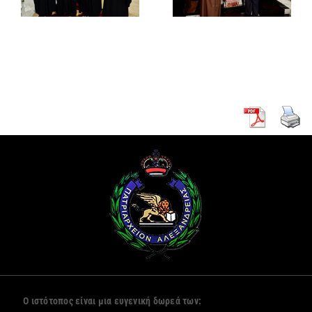
Γενικό
Αλεξανδρείας
Πρόξενο
Αλεξανδρείας
ν
Ο ιστότοπος είναι μια ευγενική δωρεά των: