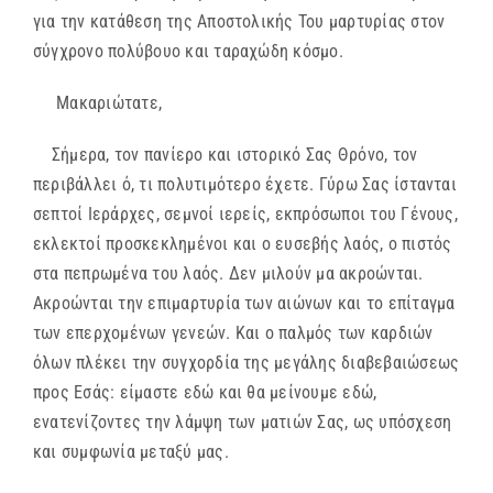
για την κατάθεση της Αποστολικής Του μαρτυρίας στον
σύγχρονο πολύβουο και ταραχώδη κόσμο.
Μακαριώτατε,
Σήμερα, τον πανίερο και ιστορικό Σας Θρόνο, τον
περιβάλλει ό, τι πολυτιμότερο έχετε. Γύρω Σας ίστανται
σεπτοί Ιεράρχες, σεμνοί ιερείς, εκπρόσωποι του Γένους,
εκλεκτοί προσκεκλημένοι και ο ευσεβής λαός, ο πιστός
στα πεπρωμένα του λαός. Δεν μιλούν μα ακροώνται.
Ακροώνται την επιμαρτυρία των αιώνων και το επίταγμα
των επερχομένων γενεών. Και ο παλμός των καρδιών
όλων πλέκει την συγχορδία της μεγάλης διαβεβαιώσεως
προς Εσάς: είμαστε εδώ και θα μείνουμε εδώ,
ενατενίζοντες την λάμψη των ματιών Σας, ως υπόσχεση
και συμφωνία μεταξύ μας.