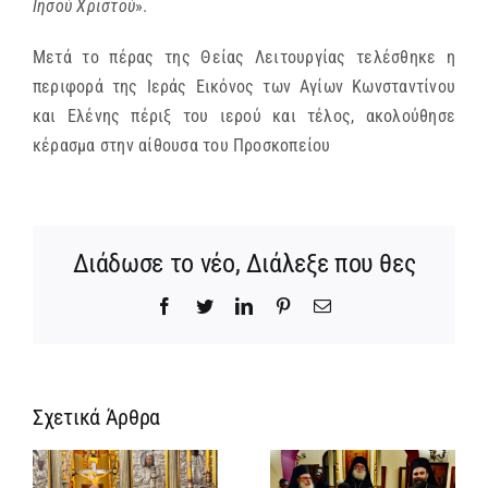
Ιησού Χριστού
».
Μετά το πέρας της Θείας Λειτουργίας τελέσθηκε η
περιφορά της Ιεράς Εικόνος των Αγίων Κωνσταντίνου
και Ελένης πέριξ του ιερού και τέλος, ακολούθησε
κέρασμα στην αίθουσα του Προσκοπείου
Διάδωσε το νέο, Διάλεξε που θες
Facebook
Twitter
LinkedIn
Pinterest
Email
Σχετικά Άρθρα
Ίδρυση
Νέος
α
Γυναικείας
Αρχιμανδρίτη
:
Ιεράς