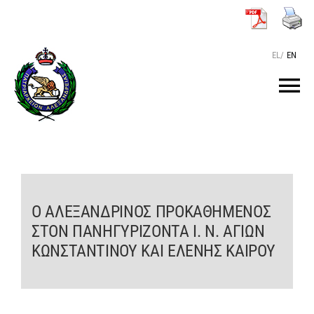
Μετάβαση
στο
περιεχόμενο
EL
/
EN
Tog
Nav
ΑΡΧΙΚΗ
O ΠΑΤΡΙΑΡΧΗΣ
Ο ΑΛΕΞΑΝΔΡΙΝΟΣ ΠΡΟΚΑΘΗΜΕΝΟΣ
ΣΤΟΝ ΠΑΝΗΓΥΡΙΖΟΝΤΑ Ι. Ν. ΑΓΙΩΝ
ΤΟ ΠΑΤΡΙΑΡΧΕΙΟ
ΚΩΝΣΤΑΝΤΙΝΟΥ ΚΑΙ ΕΛΕΝΗΣ ΚΑΙΡΟΥ
KEIMENA