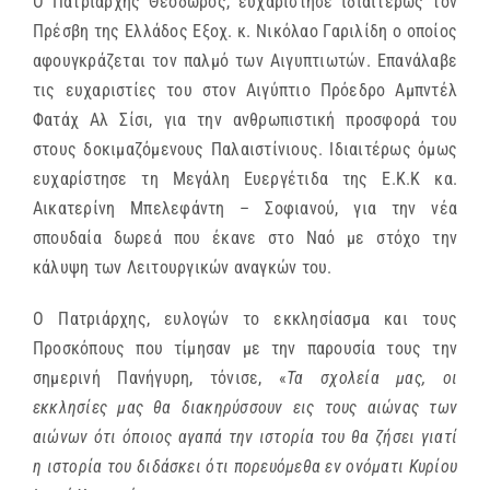
Ο Πατριάρχης Θεόδωρος, ευχαρίστησε ιδιαιτέρως τον
Πρέσβη της Ελλάδος Εξοχ. κ. Νικόλαο Γαριλίδη ο οποίος
αφουγκράζεται τον παλμό των Αιγυπτιωτών. Επανάλαβε
τις ευχαριστίες του στον Αιγύπτιο Πρόεδρο Αμπντέλ
Φατάχ Αλ Σίσι, για την ανθρωπιστική προσφορά του
στους δοκιμαζόμενους Παλαιστίνιους. Ιδιαιτέρως όμως
ευχαρίστησε τη Μεγάλη Ευεργέτιδα της Ε.Κ.Κ κα.
Αικατερίνη Μπελεφάντη – Σοφιανού, για την νέα
σπουδαία δωρεά που έκανε στο Ναό με στόχο την
κάλυψη των Λειτουργικών αναγκών του.
Ο Πατριάρχης, ευλογών το εκκλησίασμα και τους
Προσκόπους που τίμησαν με την παρουσία τους την
σημερινή Πανήγυρη, τόνισε, «
Τα σχολεία μας, οι
εκκλησίες μας θα διακηρύσσουν εις τους αιώνας των
αιώνων ότι όποιος αγαπά την ιστορία του θα ζήσει γιατί
η ιστορία του διδάσκει ότι πορευόμεθα εν ονόματι Κυρίου