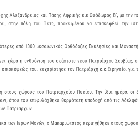
χης Αλεξανδρείας και Πάσης Αφρικής κ.κ.Θεόδωρος Β΄, με την π
ου, στην πόλη του Πετς, προκειμένου να επισκεφθεί την ισ
σότερες από 1300 μεσαιωνικές Ορθόδοξες Εκκλησίες και Μοναστή
άνει χώρα η ενθρόνιση του εκάστοτε νέου Πατριάρχου Σερβίας,
 επισκέψεώς του, ευχαρίστησε τον Πατριάρχη κ.κ.Ειρηναίο, για 
η στους χώρους του Πατριαρχείου Πεκίου. Την ίδια ημέρα, οι
τσανι, όπου του επιφυλάχθηκε θερμότατη υποδοχή από τις Αδελφ
των Πατριαρχών.
ικά των Ιερών Μονών, ο Μακαριώτατος περιηγήθηκε στους χώρου