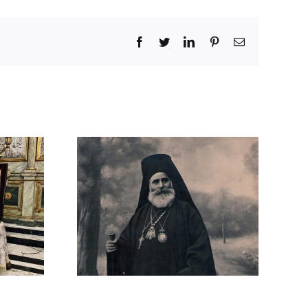
Facebook
Twitter
LinkedIn
Pinterest
Email
εταξάκης
5): Ο
στής
ρινός
μενος