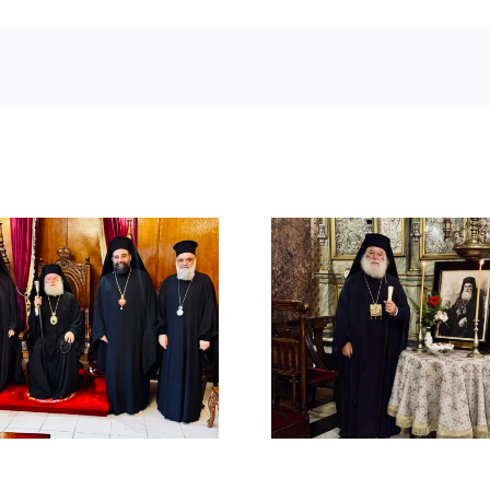
ΙΕΡΟ ΜΝΗΜΟΣΥΝΟ
Μελέτιος Μ
ΤΟΥ ΑΟΙΔΙΜΟΥ
(1926-193
ΠΑΤΡΙΑΡΧΟΥ
Οραματι
ΑΛΕΞΑΝΔΡΕΙΑΣ
Αλεξανδ
ΜΕΛΕΤΙΟΥ Β΄ (
Προκαθή
ΜΕΤΑΞΑΚΗ )