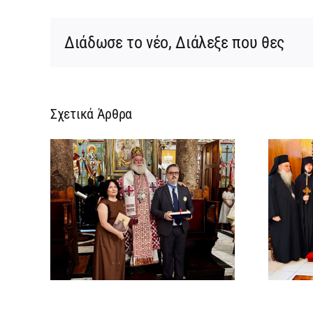
Διάδωσε το νέο, Διάλεξε που θες
Σχετικά Άρθρα
ίτης
Νέος Μοναχός στο
 Τιμή
Πατριαρχείο
ξενο
Αλεξανδρείας
ς