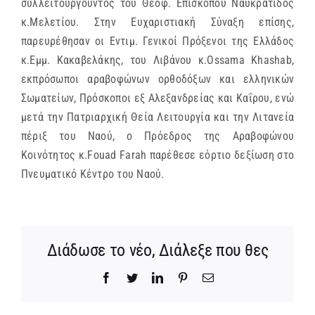
συλλειτουργούντος του Θεοφ. Επισκόπου Ναυκράτιδος
κ.Μελετίου. Στην Ευχαριστιακή Σύναξη επίσης,
παρευρέθησαν οι Εντιμ. Γενικοί Πρόξενοι της Ελλάδος
κ.Εμμ. Κακαβελάκης, του Λιβάνου κ.Ossama Khashab,
εκπρόσωποι αραβοφώνων ορθοδόξων και ελληνικών
Σωματείων, Πρόσκοποι εξ Αλεξανδρείας και Καΐρου, ενώ
μετά την Πατριαρχική Θεία Λειτουργία και την Λιτανεία
πέριξ του Ναού, ο Πρόεδρος της Αραβοφώνου
Κοινότητος κ.Fouad Farah παρέθεσε εόρτιο δεξίωση στο
Πνευματικό Κέντρο του Ναού.
Διάδωσε το νέο, Διάλεξε που θες
Facebook
Twitter
LinkedIn
Pinterest
Email