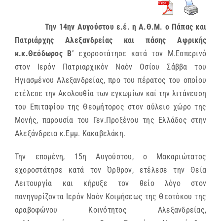
Την 14ην Αυγούστου ε.έ. η Α.Θ.Μ. ο Πάπας και
Πατριάρχης Αλεξανδρείας και πάσης Αφρικής
κ.κ.Θεόδωρος Β’
εχοροστάτησε κατά τον Μ.Εσπερινό
στον Ιερόν Πατριαρχικόν Ναόν Οσίου Σάββα του
Ηγιασμένου Αλεξανδρείας, προ του πέρατος του οποίου
ετέλεσε την Ακολουθία των εγκωμίων καί την λιτάνευση
του Επιταφίου της Θεομήτορος στον αύλειο χώρο της
Μονής, παρουσία του Γεν.Προξένου της Ελλάδος στην
Αλεξάνδρεια κ.Εμμ. Κακαβελάκη.
Την επομένη, 15η Αυγούστου, ο Μακαριώτατος
εχοροστάτησε κατά τον Όρθρον, ετέλεσε την Θεία
Λειτουργία και κήρυξε τον θείο λόγο στον
πανηγυρίζοντα Ιερόν Ναόν Κοιμήσεως της Θεοτόκου της
αραβοφώνου Κοινότητος Αλεξανδρείας,