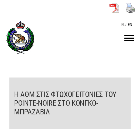
Μετάβαση
στο
περιεχόμενο
EL
/
EN
Tog
Nav
ΑΡΧΙΚΗ
O ΠΑΤΡΙΑΡΧΗΣ
Η ΑΘΜ ΣΤΙΣ ΦΤΩΧΟΓΕΙΤΟΝΙΕΣ ΤΟΥ
POINTE-NOIRE ΣΤΟ ΚΟΝΓΚΟ-
ΤΟ ΠΑΤΡΙΑΡΧΕΙΟ
ΜΠΡΑΖΑΒΙΛ
KEIMENA