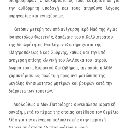
σιδηροδρόμων. Ο Μακαριώτατος τους ευχαριστησε για
την αυθόρμητη υποδοχή και τους απηύθυνε λόγους
παρηγορίας και ενισχύσεως.
Κατόπιν μετέβη τον υπό ανέγερση Ιερό Ναό της Αγίας
Ισαποστόλου Φωτεινής, δαπάναις του π.Καλλιστράτου
της Αδελφότητος Θεολόγων «Σωτήρος» και της
Ι.Μητροπόλεως Νέας Σμύρνης, καθώς και την υπό
ανέγερση επίσης κλινική του Αγ.Λουκά του Ιατρού,
δωρεά του π. Κυριακού Χατζηδήμου, την οποία η ΑΘΜ
χαρακτήρισε ως πολύτιμη προς αντιμετώπιση της
μεγάλης θνησιμότητος μητέρων και βρεφών κατά την
διάρκεια των τοκετών.
Ακολούθως ο Μακ.Πατριάρχης συνεκάλεσε ιερατική
σύναξη, μετά το πέρας της οποίας κατέθεσε τον θεμέλιο
λίθο για την ανέγερση πολυκλινικής στην περιοχή
Nzassi σε έκταση 45 στρεμμάτων, δωρεά