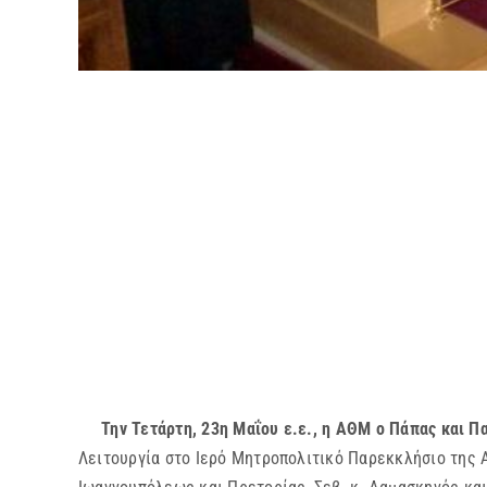
Την Τετάρτη, 23η Μαΐου ε.ε., η ΑΘΜ ο Πάπας και Πα
Λειτουργία στο Ιερό Μητροπολιτικό Παρεκκλήσιο της Α