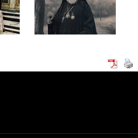
5): Ο
στής
ρινός
μενος