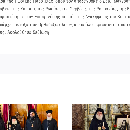
ίου
της Ρωσικής Παροικίας, όπου τον υποδέχθηκε ο Σεβ. Ιωαννου
σβεις της Κύπρου, της Ρωσίας, της Σερβίας, της Ρουμανίας, της 
οροστάτησε στον Εσπερινό της εορτής της Αναλήψεως του Κυρίου
υπάρχει μεταξύ των Ορθοδόξων λαών, αφού όλοι βρίσκονται υπό τ
ους. Ακολούθησε δεξίωση.
ΙΕΡΟ ΜΝΗΜΟΣΥΝΟ
Μελέτιος Μ
ΤΟΥ ΑΟΙΔΙΜΟΥ