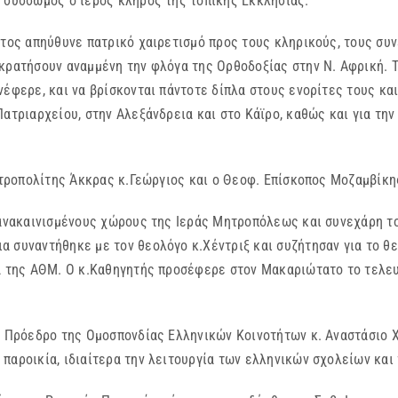
ι σύσσωμος ο ιερός κλήρος της τοπικής Εκκλησίας.
 απηύθυνε πατρικό χαιρετισμό προς τους κληρικούς, τους συνε
 κρατήσουν αναμμένη την φλόγα της Ορθοδοξίας στην Ν. Αφρική. 
έφερε, και να βρίσκονται πάντοτε δίπλα στους ενορίτες τους και
Πατριαρχείου, στην Αλεξάνδρεια και στο Κάϊρο, καθώς και για τη
ροπολίτης Άκκρας κ.Γεώργιος και ο Θεοφ. Επίσκοπος Μοζαμβίκης
ακαινισμένους χώρους της Ιεράς Μητροπόλεως και συνεχάρη τον 
 συναντήθηκε με τον θεολόγο κ.Χέντριξ και συζήτησαν για το θ
δα της ΑΘΜ. Ο κ.Καθηγητής προσέφερε στον Μακαριώτατο το τελε
ρόεδρο της Ομοσπονδίας Ελληνικών Κοινοτήτων κ. Αναστάσιο Χρ
παροικία, ιδιαίτερα την λειτουργία των ελληνικών σχολείων και