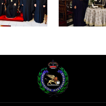
(1926-193
ΠΑΤΡΙΑΡΧΟΥ
Οραματι
ΑΛΕΞΑΝΔΡΕΙΑΣ
Αλεξανδ
ΜΕΛΕΤΙΟΥ Β΄ (
Προκαθή
ΜΕΤΑΞΑΚΗ )