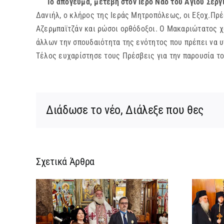
Το απόγευμα, μετέβη στον Ιερό Ναό του Αγίου Σεργ
Δανιήλ, ο κλήρος της Ιεράς Μητροπόλεως, οι Εξοχ.Πρέ
Αζερμπαϊτζάν και ρώσοι ορθόδοξοι. Ο Μακαριώτατος χ
άλλων την σπουδαιότητα της ενότητος που πρέπει να 
Τέλος ευχαρίστησε τους Πρέσβεις για την παρουσία τ
Διάδωσε το νέο, Διάλεξε που θες
Σχετικά Άρθρα
ίτης