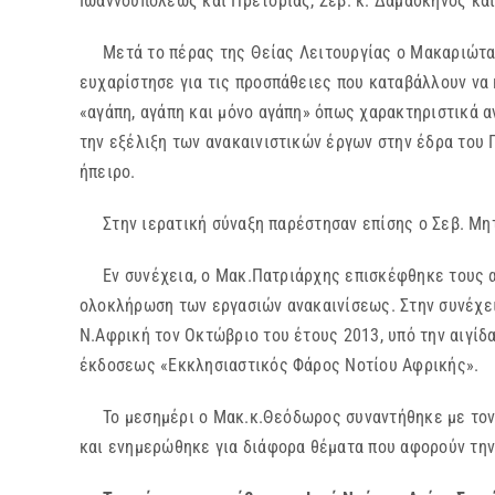
Ιωαννουπόλεως και Πρετορίας, Σεβ. κ. Δαμασκηνός κα
Μετά το πέρας της Θείας Λειτουργίας ο Μακαριώτατος
ευχαρίστησε για τις προσπάθειες που καταβάλλουν να
«αγάπη, αγάπη και μόνο αγάπη» όπως χαρακτηριστικά αν
την εξέλιξη των ανακαινιστικών έργων στην έδρα του 
ήπειρο.
Στην ιερατική σύναξη παρέστησαν επίσης ο Σεβ. Μητ
Εν συνέχεια, ο Μακ.Πατριάρχης επισκέφθηκε τους αν
ολοκλήρωση των εργασιών ανακαινίσεως. Στην συνέχεια
Ν.Αφρική τον Οκτώβριο του έτους 2013, υπό την αιγί
έκδοσεως «Εκκλησιαστικός Φάρος Νοτίου Αφρικής».
Το μεσημέρι ο Μακ.κ.Θεόδωρος συναντήθηκε με τον Π
και ενημερώθηκε για διάφορα θέματα που αφορούν την 