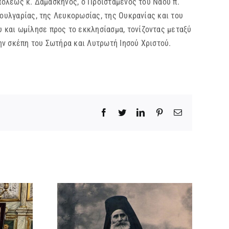
πόλεως κ. Δαμασκηνός, ο Προϊστάμενος του Ναού π.
Βουλγαρίας, της Λευκορωσίας, της Ουκρανίας και του
 και ωμίλησε προς το εκκλησίασμα, τονίζοντας μεταξύ
ην σκέπη του Σωτήρα και Λυτρωτή Ιησού Χριστού.
Facebook
Twitter
LinkedIn
Pinterest
Email
εταξάκης