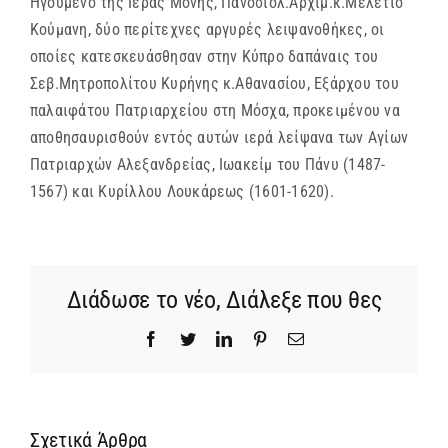
Ηγούμενο της Ιεράς Μονής, Πανοσιολ.Αρχιμ.κ.Μελέτιο
Κούμανη, δύο περίτεχνες αργυρές λειψανοθήκες, οι
οποίες κατεσκευάσθησαν στην Κύπρο δαπάναις του
Σεβ.Μητροπολίτου Κυρήνης κ.Αθανασίου, Εξάρχου του
παλαιφάτου Πατριαρχείου στη Μόσχα, προκειμένου να
αποθησαυρισθούν εντός αυτών ιερά λείψανα των Αγίων
Πατριαρχών Αλεξανδρείας, Ιωακείμ του Πάνυ (1487-
1567) και Κυρίλλου Λουκάρεως (1601-1620).
Διάδωσε το νέο, Διάλεξε που θες
Facebook
Twitter
LinkedIn
Pinterest
Email
Σχετικά Άρθρα
Ίδρυση