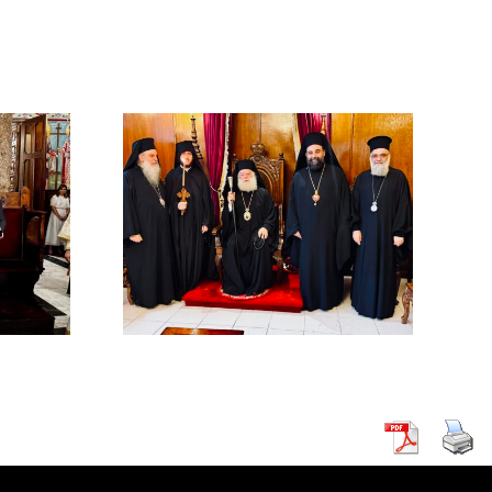
χός στο
χείο
ρείας