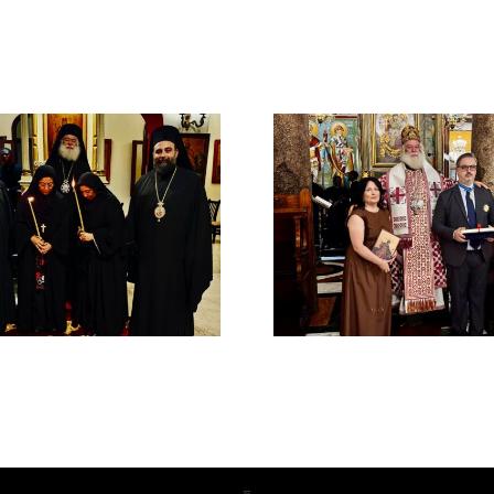
Νέος Αρχιμανδρίτης
Νέος Μονα
και Πατριαρχική Τιμή
Πατριαρ
στον Γενικό Πρόξενο
Αλεξανδ
Αλεξανδρείας