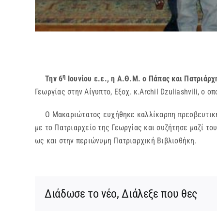
η
Την 6
Ιουνίου ε.ε., η Α.Θ.Μ. ο Πάπας και Πατριάρ
Γεωργίας στην Αίγυπτο, Εξοχ. κ.Archil Dzuliashvili, ο
Ο Μακαριώτατος ευχήθηκε καλλίκαρπη πρεσβευτική θ
με το Πατριαρχείο της Γεωργίας και συζήτησε μαζί τ
ως και στην περιώνυμη Πατριαρχική Βιβλιοθήκη.
Διάδωσε το νέο, Διάλεξε που θες