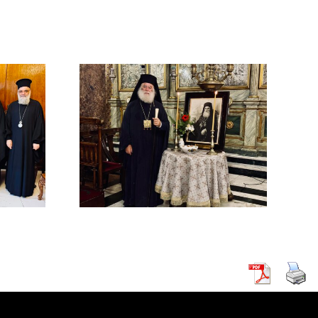
ΜΟΣΥΝΟ
ΔΙΜΟΥ
ΡΧΟΥ
ΡΕΙΑΣ
 Β΄ (
ΚΗ )