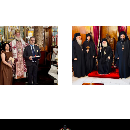
ΙΕΡΟ ΜΝΗ
ΤΟΥ ΑΟΙ
Νέος Μοναχός στο
ΠΑΤΡΙΑ
Πατριαρχείο
ΑΛΕΞΑΝΔ
Αλεξανδρείας
ΜΕΛΕΤΙΟΥ
ΜΕΤΑΞΑ