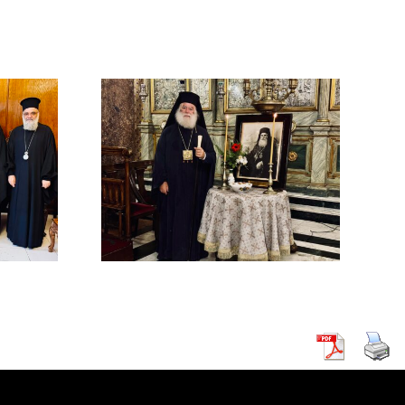
ΜΟΣΥΝΟ
ΔΙΜΟΥ
ΡΧΟΥ
ΡΕΙΑΣ
 Β΄ (
ΚΗ )