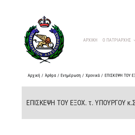
Μετάβαση
στο
περιεχόμενο
ΑΡΧΙΚΗ
O ΠΑΤΡΙΑΡΧΗΣ
Αρχική
/
Άρθρα
/
Ενημέρωση
/
Χρονικά
/
ΕΠΙΣΚΕΨΗ ΤΟΥ Ε
ΕΠΙΣΚΕΨΗ ΤΟΥ ΕΞΟΧ. τ. ΥΠΟΥΡΓΟΥ 