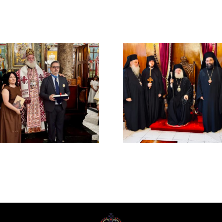
ΙΕΡΟ ΜΝΗ
ΤΟΥ ΑΟΙ
Νέος Μοναχός στο
ΠΑΤΡΙΑ
Πατριαρχείο
ΑΛΕΞΑΝΔ
Αλεξανδρείας
ΜΕΛΕΤΙΟΥ
ΜΕΤΑΞΑ