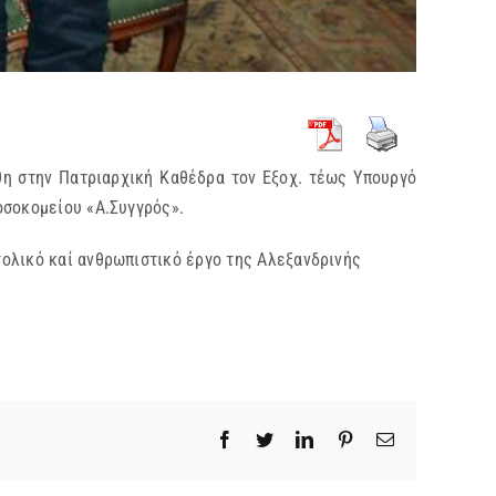
θη στην Πατριαρχική Καθέδρα τον Εξοχ. τέως Υπουργό
οσοκομείου «Α.Συγγρός».
ολικό καί ανθρωπιστικό έργο της Αλεξανδρινής
Facebook
Twitter
LinkedIn
Pinterest
Email