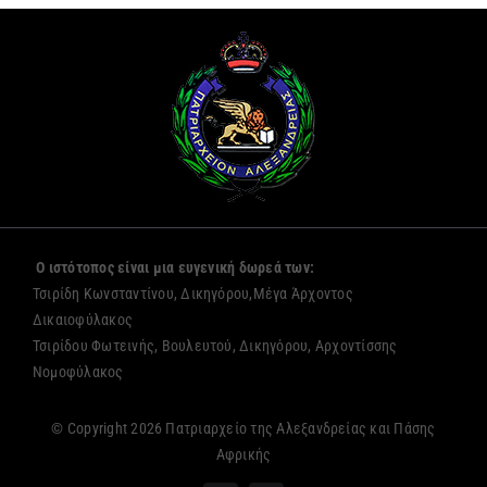
Ο ιστότοπος είναι μια ευγενική δωρεά των:
Τσιρίδη Κωνσταντίνου, Δικηγόρου,Μέγα Άρχοντος
Δικαιοφύλακος
Τσιρίδου Φωτεινής, Βουλευτού, Δικηγόρου, Αρχοντίσσης
Νομοφύλακος
© Copyright 2026 Πατριαρχείο της Αλεξανδρείας και Πάσης
Αφρικής