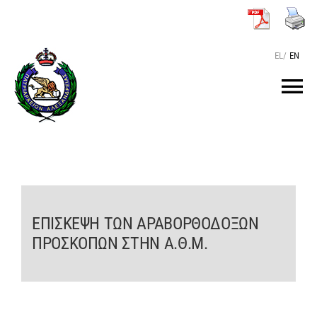
Μετάβαση
στο
περιεχόμενο
EL
/
EN
Tog
Nav
ΑΡΧΙΚΗ
O ΠΑΤΡΙΑΡΧΗΣ
ΕΠΙΣΚΕΨΗ ΤΩΝ ΑΡΑΒΟΡΘΟΔΟΞΩΝ
ΤΟ ΠΑΤΡΙΑΡΧΕΙΟ
ΠΡΟΣΚΟΠΩΝ ΣΤΗΝ Α.Θ.Μ.
KEIMENA