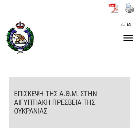
Μετάβαση
στο
περιεχόμενο
EL
/
EN
Tog
Nav
ΑΡΧΙΚΗ
O ΠΑΤΡΙΑΡΧΗΣ
ΕΠΙΣΚΕΨΗ ΤΗΣ Α.Θ.Μ. ΣΤΗΝ
ΑΙΓΥΠΤΙΑΚΗ ΠΡΕΣΒΕΙΑ ΤΗΣ
ΤΟ ΠΑΤΡΙΑΡΧΕΙΟ
ΟΥΚΡΑΝΙΑΣ
KEIMENA