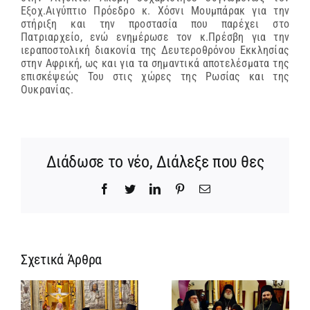
Εξοχ.Αιγύπτιο Πρόεδρο κ. Χόσνι Μουμπάρακ για την
στήριξη και την προστασία που παρέχει στο
Πατριαρχείο, ενώ ενημέρωσε τον κ.Πρέσβη για την
ιεραποστολική διακονία της Δευτεροθρόνου Εκκλησίας
στην Αφρική, ως και για τα σημαντικά αποτελέσματα της
επισκέψεώς Του στις χώρες της Ρωσίας και της
Ουκρανίας.
Διάδωσε το νέο, Διάλεξε που θες
Facebook
Twitter
LinkedIn
Pinterest
Email
Σχετικά Άρθρα
Ίδρυση
Νέος
α
Γυναικείας
Αρχιμανδρίτη
:
Ιεράς