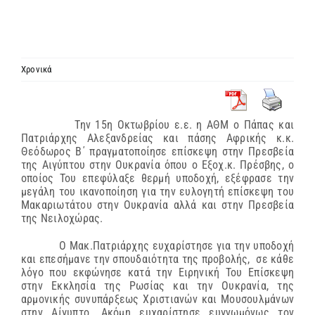
ΙΕΡΑΡΧΙΑ
ΜΗΤΡΟΠΟΛΕΙΣ & ΕΠΙΣΚΟΠΕΣ
Χρονικά
MEDIA
Την 15η Οκτωβρίου ε.ε. η ΑΘΜ ο Πάπας και
Πατριάρχης Αλεξανδρείας και πάσης Αφρικής κ.κ.
ΕΝΗΜΕΡΩΣΗ
Θεόδωρος Β΄ πραγματοποίησε επίσκεψη στην Πρεσβεία
της Αιγύπτου στην Ουκρανία όπου ο Εξοχ.κ. Πρέσβης, ο
οποίος Του επεφύλαξε θερμή υποδοχή, εξέφρασε την
μεγάλη του ικανοποίηση για την ευλογητή επίσκεψη του
ΣΥΝΔΕΣΕΙΣ
Μακαριωτάτου στην Ουκρανία αλλά και στην Πρεσβεία
της Νειλοχώρας.
Ο Μακ.Πατριάρχης ευχαρίστησε για την υποδοχή
και επεσήμανε την σπουδαιότητα της προβολής, σε κάθε
λόγο που εκφώνησε κατά την Ειρηνική Του Επίσκεψη
στην Εκκλησία της Ρωσίας και την Ουκρανία, της
αρμονικής συνυπάρξεως Χριστιανών και Μουσουλμάνων
στην Αίγυπτο. Ακόμη ευχαρίστησε ευγνωμόνως τον