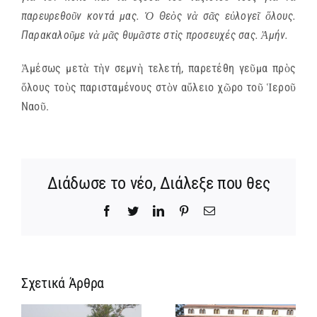
παρευρεθοῦν κοντά μας. Ὁ Θεὸς νὰ σᾶς εὐλογεῖ ὅλους.
Παρακαλοῦμε νὰ μᾶς θυμᾶστε στὶς προσευχές σας. Ἀμήν.
Ἀμέσως μετὰ τὴν σεμνὴ τελετή, παρετέθη γεῦμα πρὸς
ὅλους τοὺς παρισταμένους στὸν αὔλειο χῶρο τοῦ Ἱεροῦ
Ναοῦ.
Διάδωσε το νέο, Διάλεξε που θες
Facebook
Twitter
LinkedIn
Pinterest
Email
Σχετικά Άρθρα