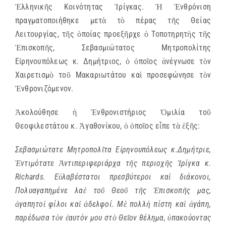
Ἑλληνικῆς Κοινότητας Ἰρίγκας. Ἡ Ἐνθρόνιση
πραγματοποιήθηκε μετὰ τὸ πέρας τῆς Θείας
Λειτουργίας, τῆς ὁποίας προεξῆρχε ὁ Τοποτηρητὴς τῆς
Ἐπισκοπῆς, Σεβασμιώτατος Μητροπολίτης
Εἰρηνουπόλεως κ. Δημήτριος, ὁ ὁποῖος ἀνέγνωσε τὸν
Χαιρετισμὸ τοῦ Μακαριωτάτου καὶ προσεφώνησε τὸν
Ἐνθρονιζόμενον.
Ἀκολούθησε ἡ Ἐνθρονιστήριος Ὁμιλία τοῦ
Θεοφιλεστάτου κ. Ἀγαθονίκου, ὁ ὁποῖος εἶπε τὰ ἑξῆς:
Σεβασμιώτατε Μητροπολῖτα Εἰρηνουπόλεως κ.Δημήτριε,
Ἐντιμότατε Ἀντιπεριφεριάρχα τῆς περιοχῆς Ἰρίγκα κ.
Richards. Εὐλαβέστατοι πρεσβύτεροι καὶ διάκονοι,
Πολυαγαπημένε λαὲ τοῦ Θεοῦ τῆς Ἐπισκοπῆς μας,
ἀγαπητοὶ φίλοι καὶ ἀδελφοί. Μὲ πολλὴ πίστη καὶ ἀγάπη,
παρέδωσα τὸν ἑαυτόν μου στὸ Θεῖον θέλημα, ὑπακούοντας