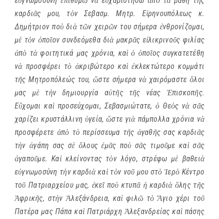
εὐγνωμοσύνη ἐπιθυμῶ νὰ εὐχαριστήσω ἀπὸ τὰ βάθη τῆς
καρδιᾶς μου, τὸν Σεβασμ. Μητρ. Εἰρηνουπόλεως κ.
Δημήτριον ποὺ διὰ τῶν χειρῶν του σήμερα ἐνθρονίζομαι,
μὲ τὸν ὁποῖον συνδεόμεθα διὰ μακρᾶς εἰλικρινοῦς φιλίας
ἀπὸ τὰ φοιτητικά μας χρόνια, καὶ ὁ ὁποῖος συγκατετέθη
νὰ προσφέρει τὸ ἀκριβώτερο καὶ ἐκλεκτώτερο κομμάτι
τῆς Μητροπόλεώς του, ὥστε σήμερα νὰ χαιρόμαστε ὅλοι
μας μὲ τὴν δημιουργία αὐτῆς τῆς νέας Ἐπισκοπῆς.
Εὔχομαι καὶ προσεύχομαι, Σεβασμιώτατε, ὁ Θεὸς νὰ σᾶς
χαρίζει κρυστάλλινη ὑγεία, ὥστε γιὰ πάμπολλα χρόνια νὰ
προσφέρετε ἀπὸ τὸ περίσσευμα τῆς ἀγαθῆς σας καρδιᾶς
τὴν ἀγάπη σας σὲ ὅλους ἐμᾶς ποὺ σᾶς τιμοῦμε καὶ σᾶς
ἀγαποῦμε. Καὶ κλείνοντας τὸν λόγο, στρέφω μὲ βαθειὰ
εὐγνωμοσύνη τὴν καρδιὰ καὶ τὸν νοῦ μου στὸ Ἱερὸ Κέντρο
τοῦ Πατριαρχείου μας, ἐκεῖ ποὺ κτυπᾶ ἡ καρδιὰ ὅλης τῆς
Ἀφρικῆς, στὴν Ἀλεξάνδρεια, καὶ φιλῶ τὸ Ἅγιο χέρι τοῦ
Πατέρα μας Πάπα καὶ Πατριάρχη Ἀλεξανδρείας καὶ πάσης