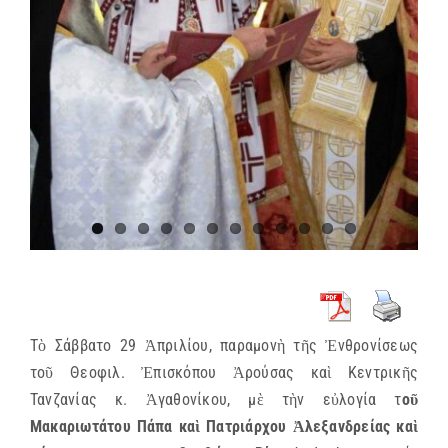
Τὸ Σάββατο 29 Ἀπριλίου, παραμονὴ τῆς Ἐνθρονίσεως
τοῦ Θεοφιλ. Ἐπισκόπου Ἀρούσας καὶ Κεντρικῆς
Τανζανίας κ. Ἀγαθονίκου, μὲ τὴν εὐλογία τ
οῦ
Μακαριωτάτου Πάπα καὶ Πατριάρχου Ἀλεξανδρείας καὶ