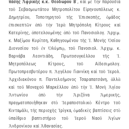
πάσης Ἀφρικῆς κ.κ. Θεοδώρου Β΄
, καὶ μὲ τὴν παρουσία
τοῦ Σεβασμιωτάτου Μητροπολίτου Εἰρηνουπόλεως κ.
Δημητρίου, Τοποτηρητοῦ τῆς Ἐπισκοπῆς, ὁμάδος
ἐπισκεπτῶν ἀπὸ τὴν Ἱερὰ Μητρόπολη Κίτρους καὶ
Κατερίνης, ἀποτελουμένης ἀπὸ τοῦ Πανοσιολογ. Ἀρχιμ.
κ. Μαξίμου Κυρίτση, Καθηγουμένου τῆς Ἱ. Μονῆς Ὁσίου
Διονυσίου τοῦ ἐν Ὀλύμπῳ, τοῦ Πανοσιολ. Ἀρχιμ. κ.
Βαρνάβα Λεοντιάδη, Πρωτοσυγκέλλου τῆς Ἱ.
Μητροπόλεως Κίτρους, τοῦ Αἰδεσιμολογ.
Πρωτοπρεσβυτέρου π. Ἀγγέλου Γιαννίκη καὶ τοῦ Ἱερολ.
Ἀρχιδιακόνου π. Παντελεήμονος Τσαραπατσάνη, ἀλλὰ
καὶ τοῦ Μοναχοῦ Μαρκέλλου ἀπὸ τὴν Ἱ. Μονὴ Ἁγίου
Ἀντωνίου ἀπὸ τὴν Ἀριζόνα Ἀμερικῆς,
πραγματοποιήθηκαν στὸ Ἱεραποστολικὸ Κέντρο τοῦ
Κινταμάλι, τῆς περιοχῆς Ἰρίγκα, ὁμαδικὲς βαπτίσεις στὸ
ὑπαίθριο βαπτιστήριο τοῦ Ἱεροῦ Ναοῦ Ἁγίων
Ἀνδρονίκου καὶ Ἀθανασίας.