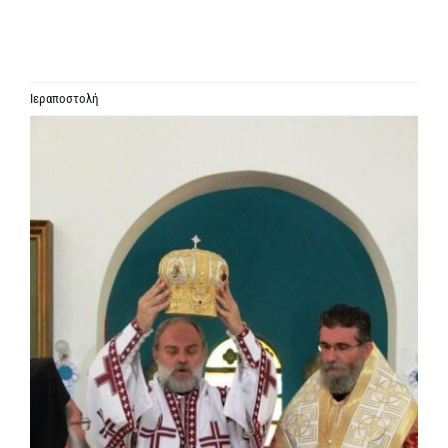
ΙΕΡΑΡΧΙΑ
ΜΗΤΡΟΠΟΛΕΙΣ & ΕΠΙΣΚΟΠΕΣ
Ιεραποστολή
Προβολή
MEDIA
μεγαλύτερης
εικόνας
ΕΝΗΜΕΡΩΣΗ
ΣΥΝΔΕΣΕΙΣ