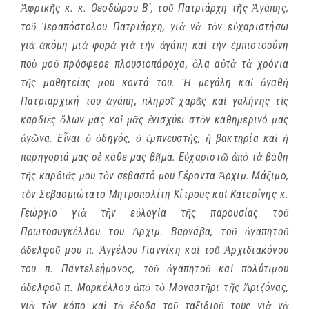
Ἀφρικῆς κ. κ. Θεοδώρου Β΄, τοῦ Πατριάρχη τῆς Ἀγάπης,
τοῦ Ἱεραπόστολου Πατριάρχη, γιὰ νὰ τὸν εὐχαριστήσω
γιὰ ἀκόμη μιὰ φορὰ γιὰ τὴν ἀγάπη καὶ τὴν ἐμπιστοσύνη
ποὺ μοῦ πρόσφερε πλουσιοπάροχα, ὅλα αὐτὰ τὰ χρόνια
τῆς μαθητείας μου κοντά του. Ἡ μεγάλη καὶ ἀγαθὴ
Πατριαρχική του ἀγάπη, πληροῖ χαρᾶς καὶ γαλήνης τὶς
καρδιὲς ὅλων μας καὶ μᾶς ἐνισχύει στὸν καθημερινό μας
ἀγῶνα. Εἶναι ὁ ὁδηγός, ὁ ἐμπνευστὴς, ἡ βακτηρία καὶ ἡ
παρηγοριά μας σὲ κάθε μας βῆμα. Εὐχαριστῶ ἀπὸ τὰ βάθη
τῆς καρδιᾶς μου τὸν σεβαστό μου Γέροντα Ἀρχιμ. Μάξιμο,
τὸν Σεβασμιώτατο Μητροπολίτη Κίτρους καὶ Κατερίνης κ.
Γεώργιο γιὰ τὴν εὐλογία τῆς παρουσίας τοῦ
Πρωτοσυγκέλλου του Ἀρχιμ. Βαρνάβα, τοῦ ἀγαπητοῦ
ἀδελφοῦ μου π. Ἀγγέλου Γιαννίκη καὶ τοῦ Ἀρχιδιακόνου
του π. Παντελεήμονος, τοῦ ἀγαπητοῦ καὶ πολύτιμου
ἀδελφοῦ π. Μαρκέλλου ἀπὸ τὸ Μοναστῆρι τῆς Ἀριζόνας,
γιὰ τὸν κόπο καὶ τὰ ἔξοδα τοῦ ταξιδιοῦ τους γιὰ νὰ