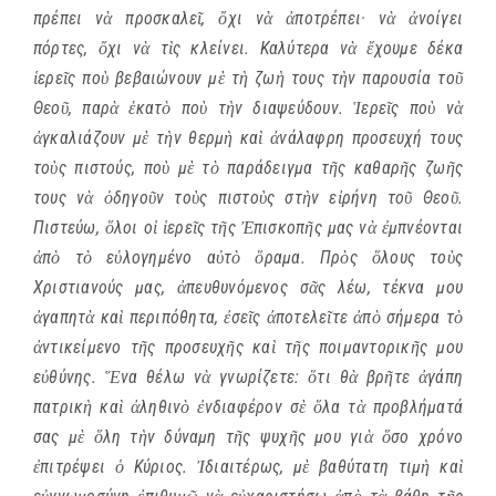
πρέπει νὰ προσκαλεῖ, ὄχι νὰ ἀποτρέπει· νὰ ἀνοίγει
πόρτες, ὄχι νὰ τὶς κλείνει. Καλύτερα νὰ ἔχουμε δέκα
ἱερεῖς ποὺ βεβαιώνουν μὲ τὴ ζωὴ τους τὴν παρουσία τοῦ
Θεοῦ, παρὰ ἑκατὸ ποὺ τὴν διαψεύδουν. Ἱερεῖς ποὺ νὰ
ἀγκαλιάζουν μὲ τὴν θερμὴ καὶ ἀνάλαφρη προσευχή τους
τοὺς πιστούς, ποὺ μὲ τὸ παράδειγμα τῆς καθαρῆς ζωῆς
τους νὰ ὁδηγοῦν τοὺς πιστοὺς στὴν εἰρήνη τοῦ Θεοῦ.
Πιστεύω, ὅλοι οἱ ἱερεῖς τῆς Ἐπισκοπῆς μας νὰ ἐμπνέονται
ἀπὸ τὸ εὐλογημένο αὐτὸ ὅραμα. Πρὸς ὅλους τοὺς
Χριστιανούς μας, ἀπευθυνόμενος σᾶς λέω, τέκνα μου
ἀγαπητὰ καὶ περιπόθητα, ἐσεῖς ἀποτελεῖτε ἀπὸ σήμερα τὸ
ἀντικείμενο τῆς προσευχῆς καὶ τῆς ποιμαντορικῆς μου
εὐθύνης. Ἕνα θέλω νὰ γνωρίζετε: ὅτι θὰ βρῆτε ἀγάπη
πατρικὴ καὶ ἀληθινὸ ἐνδιαφέρον σὲ ὅλα τὰ προβλήματά
σας μὲ ὅλη τὴν δύναμη τῆς ψυχῆς μου γιὰ ὅσο χρόνο
ἐπιτρέψει ὁ Κύριος. Ἰδιαιτέρως, μὲ βαθύτατη τιμὴ καὶ