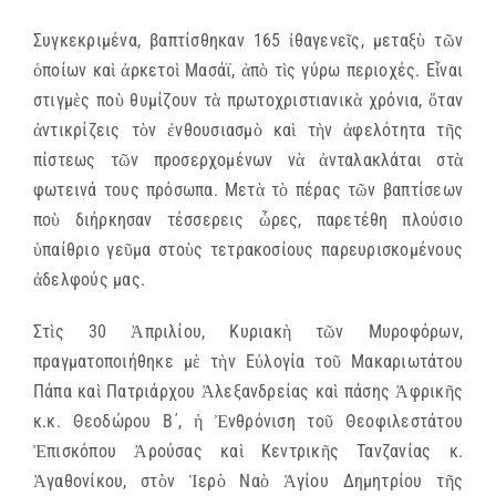
Συγκεκριμένα, βαπτίσθηκαν 165 ἰθαγενεῖς, μεταξὺ τῶν
ὁποίων καὶ ἀρκετοὶ Μασάϊ, ἀπὸ τὶς γύρω περιοχές. Εἶναι
στιγμὲς ποὺ θυμίζουν τὰ πρωτοχριστιανικὰ χρόνια, ὅταν
ἀντικρίζεις τὸν ἐνθουσιασμὸ καὶ τὴν ἀφελότητα τῆς
πίστεως τῶν προσερχομένων νὰ ἀνταλακλάται στὰ
φωτεινά τους πρόσωπα. Μετὰ τὸ πέρας τῶν βαπτίσεων
ποὺ διήρκησαν τέσσερεις ὧρες, παρετέθη πλούσιο
ὑπαίθριο γεῦμα στοὺς τετρακοσίους παρευρισκομένους
ἀδελφούς μας.
Στὶς 30 Ἀπριλίου, Κυριακὴ τῶν Μυροφόρων,
πραγματοποιήθηκε μὲ τὴν Εὐλογία τοῦ Μακαριωτάτου
Πάπα καὶ Πατριάρχου Ἀλεξανδρείας καὶ πάσης Ἀφρικῆς
κ.κ. Θεοδώρου Β΄, ἡ Ἐνθρόνιση τοῦ Θεοφιλεστάτου
Ἐπισκόπου Ἀρούσας καὶ Κεντρικῆς Τανζανίας κ.
Ἀγαθονίκου, στὸν Ἱερὸ Ναὸ Ἁγίου Δημητρίου τῆς