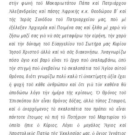
στὴν φωνὴ τοῦ Μακαριωτάτου Πάπα καὶ Πατριάρχου
Ἀλεξανδρείας καὶ πάσης Ἀφρικῆς κ.κ. Θεοδώρου Β΄ καὶ
τῆς Ἱερᾶς Συνόδου τοῦ Πατριαρχείου μας, ποὺ μὲ
ἐξέλεξαν Ἀρχιερέα καὶ Ποιμένα σας καὶ ἦλθα μὲ χαρὰ νὰ
ζήσω μαζί σας γιὰ νὰ σᾶς μεταφέρω τὴν εἰρήνη, τὴν χαρὰ
καὶ τὴν δύναμη τοῦ Εὐαγγελίου τοῦ Σωτῆρα μας Κυρίου
Ἰησοῦ Χριστοῦ ἀλλὰ καὶ νὰ σᾶς διακονήσω. Ἀναγνωρίζω
πόσο ἅγιο καὶ βαρὺ εἶναι τὸ ἔργο ποὺ ἀναλαμβάνω, ἀπὸ
τὴν στιγμὴ ποὺ ἀνεβαίνω τὰ σκαλοπάτια τοῦ Ἁγίου αὐτοῦ
Θρόνου, διότι γνωρίζω πολὺ καλὰ τὶ ἀνεκτίμητη ἀξία ἔχει
ἡ ψυχὴ τοῦ κάθε ἀνθρώπου καὶ ὅτι γιὰ τὸν καθένα θὰ
ἀποδώσω λόγο τὴν ἡμέρα τῆς κρίσεως. Ὁ Θρόνος τοῦ
Ἐπισκόπου δὲν εἶναι Θρόνος δόξας, ἀλλὰ τύπος Σταυροῦ,
καὶ ὁ ἀνερχόμενος τὰ σκαλοπάτια του πρέπει νὰ εἶναι
πάντοτε ἕτοιμος νὰ πιῆ τὸ Ποτήριον τοῦ Μαρτυρἰου τὸ
ὁποῖο ἤπιε ὁ Κύριος. Λέγει ὁ μεγάλος Ἅγιος καὶ
Ἀποστολικὸς Πατὴρ τῆς Ἐκκλησίας μας, ὁ ἅγιος Ἰγνάτιος