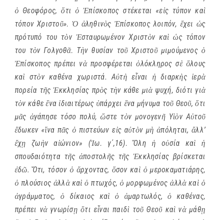
ὁ Θεοφόρος, ὅτι ὁ Ἐπίσκοπος στέκεται «εἰς τύπον καὶ
τόπον Χριστοῦ». Ὁ ἀληθινὸς Ἐπίσκοπος λοιπόν, ἔχει ὡς
πρότυπό του τὸν Ἐσταυρωμένον Χριστὸν καὶ ὡς τόπον
του τὸν Γολγοθᾶ. Τὴν θυσίαν τοῦ Χριστοῦ μιμούμενος ὁ
Ἐπίσκοπος πρέπει νὰ προσφέρεται ὁλόκληρος σὲ ὅλους
καὶ στὸν καθένα χωριστά. Αὐτὴ εἶναι ἡ διαρκὴς ἱερὰ
πορεία τῆς Ἐκκλησίας πρὸς τὴν κάθε μιὰ ψυχή, διότι γιὰ
τὸν κάθε ἕνα ἰδιαιτέρως ὑπάρχει ἕνα μήνυμα τοῦ Θεοῦ, ὅτι
μᾶς ἀγάπησε τόσο πολύ, ὥστε τὸν μονογενῆ Υἱὸν Αὐτοῦ
ἔδωκεν «ἵνα πᾶς ὁ πιστεύων εἰς αὐτὸν μὴ ἀπόληται, ἄλλ’
ἔχῃ ζωὴν αἰώνιον» (Ἰω. γ΄,16). Ὅλη ἡ οὐσία καὶ ἡ
σπουδαιότητα τῆς ἀποστολῆς τῆς Ἐκκλησίας βρίσκεται
ἐδῶ. Ὅτι, τόσον ὁ ἄρχοντας, ὅσον καὶ ὁ μεροκαματιάρης,
ὁ πλούσιος ἀλλὰ καὶ ὁ πτωχός, ὁ μορφωμένος ἀλλὰ καὶ ὁ
ἀγράμματος, ὁ δίκαιος καὶ ὁ ἁμαρτωλός, ὁ καθένας,
πρέπει νὰ γνωρίσῃ ὅτι εἶναι παιδὶ τοῦ Θεοῦ καὶ νὰ μάθῃ