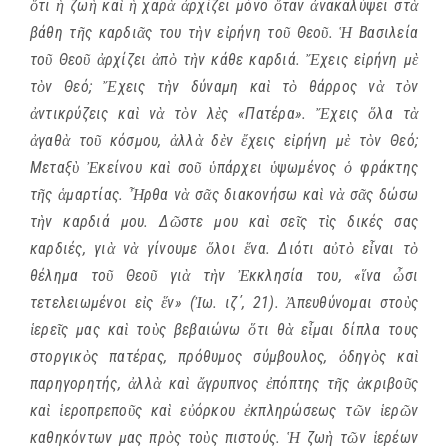
ὅτι ἡ ζωὴ καὶ ἡ χαρὰ ἀρχίζει μόνο ὅταν ἀνακαλύψει στὰ
βάθη τῆς καρδιᾶς του τὴν εἰρήνη τοῦ Θεοῦ. Ἡ Βασιλεία
τοῦ Θεοῦ ἀρχίζει ἀπὸ τὴν κάθε καρδιά. Ἔχεις εἰρήνη μὲ
τὸν Θεό; Ἔχεις τὴν δύναμη καὶ τὸ θάρρος νὰ τὸν
ἀντικρύζεις καὶ νὰ τὸν λὲς «Πατέρα». Ἔχεις ὅλα τὰ
ἀγαθὰ τοῦ κόσμου, ἀλλὰ δὲν ἔχεις εἰρήνη μὲ τὸν Θεό;
Μεταξὺ Ἐκείνου καὶ σοῦ ὑπάρχει ὑψωμένος ὁ φράκτης
τῆς ἁμαρτίας. Ἦρθα νὰ σᾶς διακονήσω καὶ νὰ σᾶς δώσω
τὴν καρδιά μου. Δῶστε μου καὶ σεῖς τὶς δικές σας
καρδιές, γιὰ νὰ γίνουμε ὅλοι ἕνα. Διότι αὐτὸ εἶναι τὸ
θέλημα τοῦ Θεοῦ γιὰ τὴν Ἐκκλησία του, «ἵνα ὦσι
τετελειωμένοι εἰς ἕν» (Ἰω. ιζ΄, 21). Ἀπευθύνομαι στοὺς
ἱερεῖς μας καὶ τοὺς βεβαιώνω ὅτι θὰ εἶμαι δίπλα τους
στοργικὸς πατέρας, πρόθυμος σύμβουλος, ὁδηγὸς καὶ
παρηγορητής, ἀλλὰ καὶ ἄγρυπνος ἐπόπτης τῆς ἀκριβοῦς
καὶ ἱεροπρεποῦς καὶ εὐόρκου ἐκπληρώσεως τῶν ἱερῶν
καθηκόντων μας πρὸς τοὺς πιστούς. Ἡ ζωὴ τῶν ἱερέων