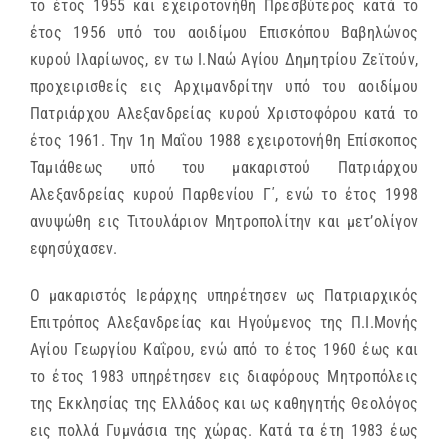
το έτος 1955 και εχειροτονήθη Πρεσβύτερος κατά το
έτος 1956 υπό του αοιδίμου Επισκόπου Βαβηλώνος
κυρού Ιλαρίωνος, εν τω Ι.Ναώ Αγίου Δημητρίου Ζεϊτούν,
προχειρισθείς εις Αρχιμανδρίτην υπό του αοιδίμου
Πατριάρχου Αλεξανδρείας κυρού Χριστοφόρου κατά το
έτος 1961. Την 1η Μαΐου 1988 εχειροτονήθη Επίσκοπος
Ταμιάθεως υπό του μακαριστού Πατριάρχου
Αλεξανδρείας κυρού Παρθενίου Γ΄, ενώ το έτος 1998
ανυψώθη εις Τιτουλάριον Μητροπολίτην και μετ’ολίγον
εφησύχασεν.
Ο μακαριστός Ιεράρχης υπηρέτησεν ως Πατριαρχικός
Επιτρόπος Αλεξανδρείας και Ηγούμενος της Π.Ι.Μονής
Αγίου Γεωργίου Καΐρου, ενώ από το έτος 1960 έως και
το έτος 1983 υπηρέτησεν εις διαφόρους Μητροπόλεις
της Εκκλησίας της Ελλάδος και ως καθηγητής Θεολόγος
εις πολλά Γυμνάσια της χώρας. Κατά τα έτη 1983 έως