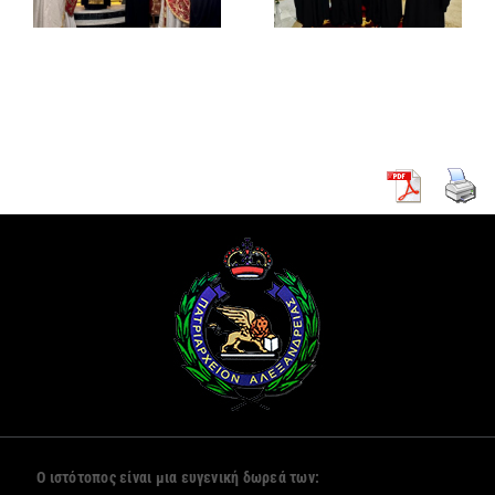
μοναχική
Γενικό
κουρά δύο
Πρόξενο
νέων
Αλεξανδρείας
μοναζουσών
Ο ιστότοπος είναι μια ευγενική δωρεά των: