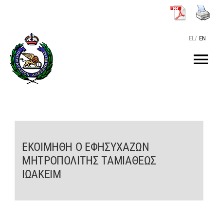
Μετάβαση
στο
περιεχόμενο
EL
/
EN
Tog
Nav
ΑΡΧΙΚΗ
O ΠΑΤΡΙΑΡΧΗΣ
ΕΚΟΙΜΗΘΗ Ο ΕΦΗΣΥΧΑΖΩΝ
ΜΗΤΡΟΠΟΛΙΤΗΣ ΤΑΜΙΑΘΕΩΣ
ΤΟ ΠΑΤΡΙΑΡΧΕΙΟ
ΙΩΑΚΕΙΜ
KEIMENA