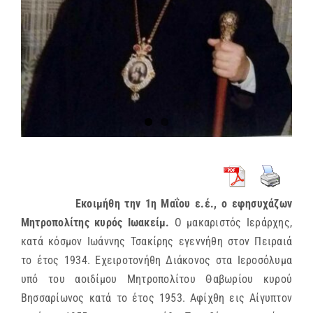
Εκοιμήθη την 1η Μαΐου ε.έ., ο εφησυχάζων
Μητροπολίτης κυρός Ιωακείμ.
Ο μακαριστός Ιεράρχης,
κατά κόσμον Ιωάννης Τσακίρης εγεννήθη στον Πειραιά
το έτος 1934. Εχειροτονήθη Διάκονος στα Ιεροσόλυμα
υπό του αοιδίμου Μητροπολίτου Θαβωρίου κυρού
Βησσαρίωνος κατά το έτος 1953. Αφίχθη εις Αίγυπτον