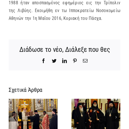
1988 ήταν αποσπασμένος εφημέριος εις την Τρίπολιν
της Λιβύης. Εκοιμήθη εν τω Ιπποκρατείω Νοσοκομείω
Αθηνών την 1η Μαΐου 2016, Κυριακή του Πάσχα.
Διάδωσε το νέο, Διάλεξε που θες
Facebook
Twitter
LinkedIn
Pinterest
Email
Σχετικά Άρθρα
Ίδρυση
Νέος
α
Γυναικείας
Αρχιμανδρίτη
:
Ιεράς
και
ή
Πατριαρχικής
Πατριαρχική
α
Μονής και
Τιμή στον