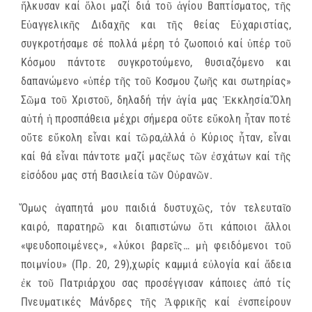
ἥλκυσαν καί ὅλοι μαζί διά τοῦ ἁγίου Βαπτίσματος, τῆς
Εὐαγγελικῆς Διδαχῆς και τῆς θείας Εὐχαριστίας,
συγκροτήσαμε σέ πολλά μέρη τό ζωοποιό καί ὑπέρ τοῦ
Κόσμου πάντοτε συγκροτούμενο, θυσιαζόμενο και
δαπανώμενο «ὑπέρ τῆς τοῦ Κοσμου ζωῆς και σωτηρίας»
Σῶμα τοῦ Χριστοῦ, δηλαδή τήν ἁγία μας Ἐκκλησία.Ὅλη
αὐτή ἡ προσπάθεια μέχρι σήμερα οὔτε εὔκολη ἦταν ποτέ
οὔτε εὔκολη εἶναι καί τῶρα,ἀλλά ὁ Κύριος ἦταν, εἶναι
καί θά εἶναι πάντοτε μαζί μαςἕως τῶν ἐσχάτων καί τῆς
εἰσόδου μας στή Βασιλεία τῶν Οὐρανῶν.
Ὅμως ἀγαπητά μου παιδιά δυστυχῶς, τόν τελευταῖο
καιρό, παρατηρῶ και διαπιστώνω ὅτι κάποιοι ἄλλοι
«ψευδοποιμένες», «λύκοι βαρεῖς… μὴ φειδόμενοι τοῦ
ποιμνίου» (Πρ. 20, 29),χωρίς καμμιά εὐλογία καί ἄδεια
ἐκ τοῦ Πατριάρχου σας προσέγγισαν κάποιες ἀπό τίς
Πνευματικές Μάνδρες τῆς Ἀφρικῆς καί ἐνσπείρουν