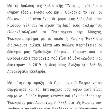
Μέ τή διάλυση τῆς Σοβιετικῆς Ἕνωσης, στήν ὁποία
ἀνήκαν τόσο ἡ Ρωσία ὅσο καί ἡ Οὐκρανία, τό 1991 οἱ
Οὐκρανοί -πού εἶναι ἕνας διαφορετικός λαός ἀπό τούς
Ρώσους- θέλησαν νά ἔχουν τή δική τους ἀνεξάρτηση
(Αὐτοκέφαλη),ἀπό τό Πατριαρχεῖο τῆς Μόσχας,
Ἐκκλησία πράγμα μέ το ὁποῖο ἡ Ρωσική Ἐκκλησία
διαφωνοῦσε ριζικά. Μετά ἀπό πολλές περιπέτειες οἱ
ἀδελφοί μας Ὀρθόδοξοι Οὐκρανοί ζήτησαν ἀπό τό
Οἰκουμενικό Πατριαρχεῖο, πού εἶναι τό μόνο ἁρμόδιο, καί
ἀπέκτησαν τό 2019 τή δική τους ἀνεξάρτητη δηλαδή
Αὐτοκέφαλη Ἐκκλησία.
Μέ αὐτήν τήν πράξη τοῦ Οἰκουμενικοῦ Πατριαρχείου
συμφώνησε καί τό Πατριαρχείο μας, ἀφοῦ αὐτό εἶναι
σύμφωνο μέ τούς ἱερούς κανόνες καί τήν παράδοση τῆς
Ἐκκλησίας μας. Δυστυχώς, ἡ Ἐκκλησία τῆς Ρωσίας σὰν