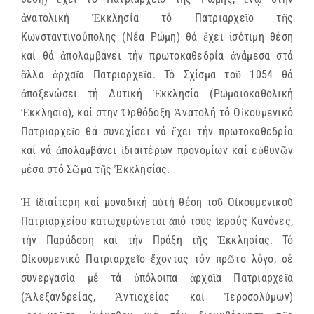
ἀνατολική Ἐκκλησία τό Πατριαρχεῖο τῆς
Κωνσταντινούπολης (Νέα Ρώμη) θά ἔχει ἰσότιμη θέση
καί θά ἀπολαμβάνει τήν πρωτοκαθεδρία ἀνάμεσα στά
ἄλλα ἀρχαῖα Πατριαρχεῖα. Τό Σχίσμα τοῦ 1054 θά
ἀποξενώσει τή Δυτική Ἐκκλησία (Ρωμαιοκαθολική
Ἐκκλησία), καί στην Ὀρθόδοξη Ἀνατολή τό Οἰκουμενικό
Πατριαρχεῖο θά συνεχίσει νά ἔχει τήν πρωτοκαθεδρία
καί νά ἀπολαμβάνει ἰδιαιτέρων προνομίων καί εὐθυνῶν
μέσα στό Σῶμα τῆς Ἐκκλησίας.
Ἡ ἰδιαίτερη καί μοναδική αὐτή θέση τοῦ Οἰκουμενικοῦ
Πατριαρχείου κατωχυρώνεται ἀπό τοὺς ἱερούς Κανόνες,
τήν Παράδοση καί τήν Πράξη τῆς Ἐκκλησίας. Τό
Οἰκουμενικό Πατριαρχεῖο ἔχοντας τόν πρῶτο λόγο, σέ
συνεργασία μέ τά ὑπόλοιπα ἀρχαῖα Πατριαρχεῖα
(Ἀλεξανδρείας, Ἀντιοχείας καί Ἱεροσολύμων)