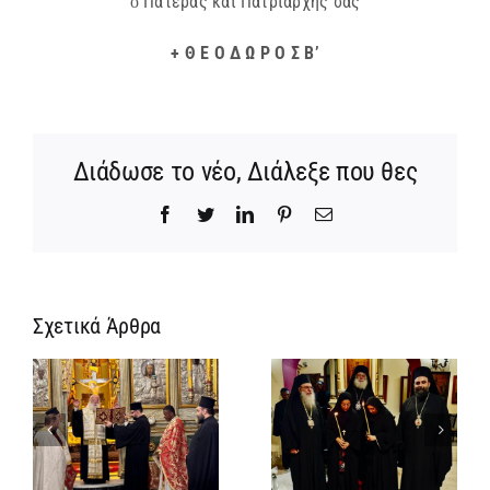
ὁ Πατέρας καί Πατριάρχης σας
+ Θ Ε Ο Δ Ω Ρ Ο Σ Β’
Διάδωσε το νέο, Διάλεξε που θες
Facebook
Twitter
LinkedIn
Pinterest
Email
Σχετικά Άρθρα
Ίδρυση
Νέος
α
Γυναικείας
Αρχιμανδρίτη
:
Ιεράς
και
ή
Πατριαρχικής
Πατριαρχική
α
Μονής και
Τιμή στον
μοναχική