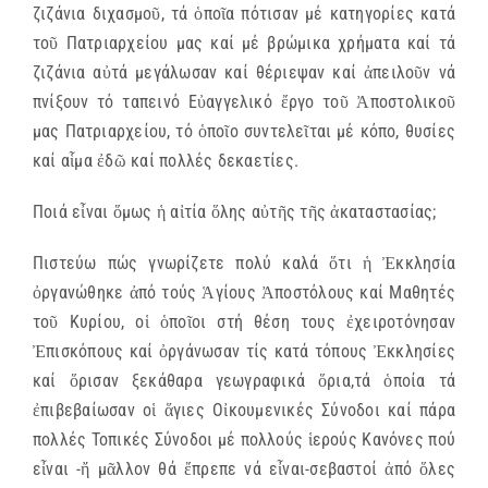
ζιζάνια διχασμοῦ, τά ὁποῖα πότισαν μέ κατηγορίες κατά
τοῦ Πατριαρχείου μας καί μέ βρώμικα χρήματα καί τά
ζιζάνια αὐτά μεγάλωσαν καί θέριεψαν καί ἀπειλοῦν νά
πνίξουν τό ταπεινό Εὐαγγελικό ἔργο τοῦ Ἀποστολικοῦ
μας Πατριαρχείου, τό ὁποῖο συντελεῖται μέ κόπο, θυσίες
καί αἷμα ἐδῶ καί πολλές δεκαετίες.
Ποιά εἶναι ὅμως ἡ αἰτία ὅλης αὐτῆς τῆς ἀκαταστασίας;
Πιστεύω πώς γνωρίζετε πολύ καλά ὅτι ἡ Ἐκκλησία
ὀργανώθηκε ἀπό τούς Ἁγίους Ἀποστόλους καί Μαθητές
τοῦ Κυρίου, οἱ ὁποῖοι στή θέση τους ἐχειροτόνησαν
Ἐπισκόπους καί ὀργάνωσαν τίς κατά τόπους Ἐκκλησίες
καί ὅρισαν ξεκάθαρα γεωγραφικά ὅρια,τά ὁποία τά
ἐπιβεβαίωσαν οἱ ἅγιες Οἰκουμενικές Σύνοδοι καί πάρα
πολλές Τοπικές Σύνοδοι μέ πολλούς ἱερούς Κανόνες πού
εἶναι -ἤ μᾶλλον θά ἔπρεπε νά εἶναι-σεβαστοί ἀπό ὅλες