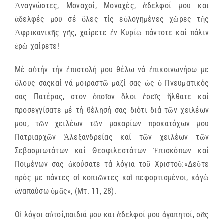
Ἀναγνώστες, Μοναχοί, Μοναχές, ἀδελφοί μου και
ἀδελφές μου σέ ὅλες τίς εὐλογημένες χῶρες τῆς
Ἀφρικανικῆς γῆς, χαίρετε ἐν Κυρίῳ πάντοτε καί πάλιν
ἐρῶ χαίρετε!
Μέ αὐτήν τήν ἐπιστολή μου θέλω νά ἐπικοινωνήσω με
ὅλους σαςκαί νά μοιραστῶ μαζί σας ὡς ὁ Πνευματικός
σας Πατέρας, στον ὁποῖον ὅλοι ἐσεῖς ἤλθατε καί
προσεγγίσατε μέ τή θέλησή σας διότι διά τῶν χειλέων
μου, τῶν χειλέων τῶν μακαρίων προκατόχων μου
Πατριαρχῶν Ἀλεξανδρείας καί τῶν χειλέων τῶν
Σεβασμιωτάτων καί Θεοφιλεστάτων Ἐπισκόπων καί
Ποιμένων σας ἀκούσατε τά λόγια τοῦ Χριστοῦ:«Δεῦτε
πρός με πάντες οἱ κοπιῶντες καὶ πεφορτισμένοι, κἀγὼ
ἀναπαύσω ὑμᾶς», (Μτ. 11, 28).
Οἱ λόγοι αὐτοί,παιδιά μου και ἀδελφοί μου ἀγαπητοί, σᾶς