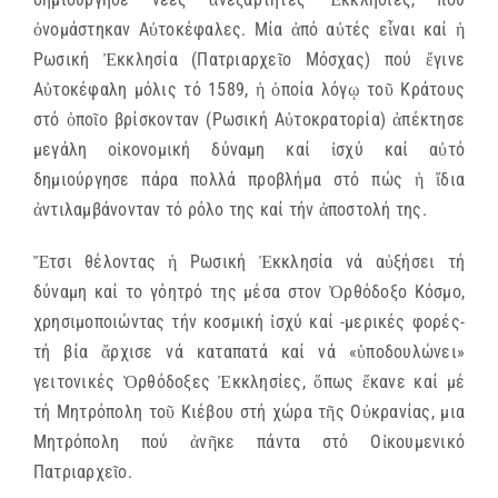
ὀνομάστηκαν Αὐτοκέφαλες. Μία ἀπό αὐτές εἶναι καί ἡ
Ρωσική Ἐκκλησία (Πατριαρχεῖο Μόσχας) πού ἔγινε
Αὐτοκέφαλη μόλις τό 1589, ἡ ὁποία λόγῳ τοῦ Κράτους
στό ὁποῖο βρίσκονταν (Ρωσική Αὐτοκρατορία) ἀπέκτησε
μεγάλη οἰκονομική δύναμη καί ἰσχύ καί αὐτό
δημιούργησε πάρα πολλά προβλήμα στό πώς ἡ ἴδια
ἀντιλαμβάνονταν τό ρόλο της καί τήν ἀποστολή της.
Ἔτσι θέλοντας ἡ Ρωσική Ἐκκλησία νά αὐξήσει τή
δύναμη καί το γόητρό της μέσα στον Ὀρθόδοξο Κόσμο,
χρησιμοποιώντας τήν κοσμική ἰσχύ καί -μερικές φορές-
τή βία ἄρχισε νά καταπατά καί νά «ὑποδουλώνει»
γειτονικές Ὀρθόδοξες Ἐκκλησίες, ὅπως ἔκανε καί μέ
τή Μητρόπολη τοῦ Κιέβου στή χώρα τῆς Οὐκρανίας, μια
Μητρόπολη πού ἀνῆκε πάντα στό Οἰκουμενικό
Πατριαρχεῖο.