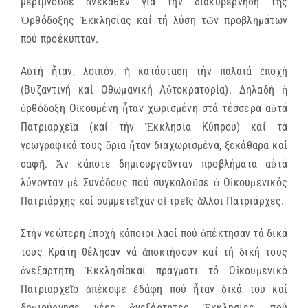
μεριμνοῦσε ἀνέκαθεν γιά τήν διακυβέρνηση τῆς
Ὀρθόδοξης Ἐκκλησίας καί τή λύση τῶν προβλημάτων
πού προέκυπταν.
Αὐτή ἦταν, λοιπόν, ἡ κατάσταση τήν παλαιά ἐποχή
(Βυζαντινή καί Οθωμανική Αὐτοκρατορία). Δηλαδή ἡ
ὀρθόδοξη Οἰκουμένη ἦταν χωρισμένη στά τέσσερα αὐτά
Πατριαρχεῖα (καί τήν Ἐκκλησία Κύπρου) καί τά
γεωγραφικά τους ὅρια ἦταν διαχωρισμένα, ξεκάθαρα καί
σαφῆ. Ἀν κάποτε δημιουργοῦνταν προβλήματα αὐτά
λύνονταν μέ Συνόδους πού συγκαλοῦσε ὁ Οἰκουμενικός
Πατριάρχης καί συμμετεῖχαν οἱ τρεῖς ἄλλοι Πατριάρχες.
Στήν νεώτερη ἐποχή κάποιοι λαοί πού ἀπέκτησαν τά δικά
τους Κράτη θέλησαν νά ἀποκτήσουν καί τή δική τους
ἀνεξάρτητη Ἐκκλησίακαί πράγματι τό Οἰκουμενικό
Πατριαρχεῖο ἀπέκοψε ἐδάφη πού ἦταν δικά του καί
δημιούργησε νέες ἀνεξάρτητες Ἐκκλησίες, πού