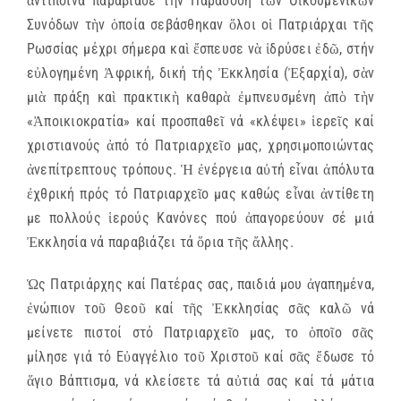
ἀντίποινα παραβίασε τὴν Παράδοση τῶν Οἰκουμενικῶν
Συνόδων τὴν ὁποία σεβάσθηκαν ὅλοι οἱ Πατριάρχαι τῆς
Ρωσσίας μέχρι σήμερα καὶ ἔσπευσε νὰ ἱδρύσει ἐδῶ, στήν
εὐλογημένη Ἀφρική, δική τής Ἐκκλησία (Ἐξαρχία), σὰν
μιὰ πράξη καὶ πρακτικὴ καθαρὰ ἐμπνευσμένη ἀπὸ τὴν
«Ἀποικιοκρατία» καί προσπαθεῖ νά «κλέψει» ἱερεῖς καί
χριστιανούς ἀπό τό Πατριαρχεῖο μας, χρησιμοποιώντας
ἀνεπίτρεπτους τρόπους. Ἡ ἐνέργεια αὐτή εἶναι ἀπόλυτα
ἐχθρική πρός τό Πατριαρχεῖο μας καθώς εἶναι ἀντίθετη
με πολλούς ἱερούς Κανόνες πού ἀπαγορεύουν σέ μιά
Ἐκκλησία νά παραβιάζει τά ὅρια τῆς ἄλλης.
Ὡς Πατριάρχης καί Πατέρας σας, παιδιά μου ἀγαπημένα,
ἐνώπιον τοῦ Θεοῦ καί τῆς Ἐκκλησίας σᾶς καλῶ νά
μείνετε πιστοί στό Πατριαρχεῖο μας, το ὁποῖο σᾶς
μίλησε γιά τό Εὐαγγέλιο τοῦ Χριστοῦ καί σᾶς ἔδωσε τό
ἅγιο Βάπτισμα, νά κλείσετε τά αὐτιά σας καί τά μάτια