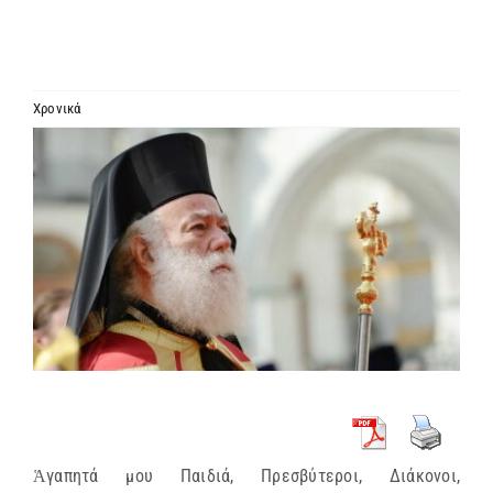
ΙΕΡΑΡΧΙΑ
ΜΗΤΡΟΠΟΛΕΙΣ & ΕΠΙΣΚΟΠΕΣ
Χρονικά
Προβολή
MEDIA
μεγαλύτερης
εικόνας
ΕΝΗΜΕΡΩΣΗ
ΣΥΝΔΕΣΕΙΣ
Ἁγαπητά μου Παιδιά, Πρεσβύτεροι, Διάκονοι,