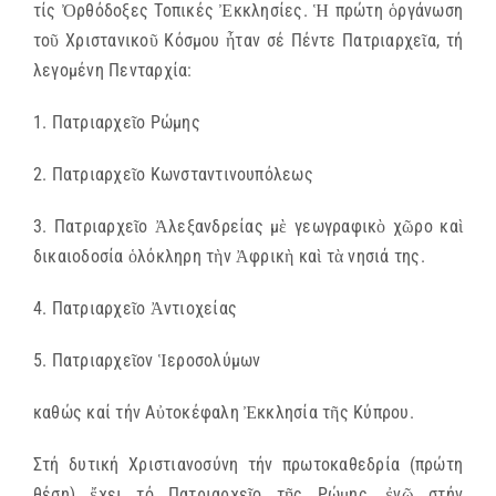
τίς Ὀρθόδοξες Τοπικές Ἐκκλησίες. Ἡ πρώτη ὁργάνωση
τοῦ Χριστανικοῦ Κόσμου ἦταν σέ Πέντε Πατριαρχεῖα, τή
λεγομένη Πενταρχία:
1. Πατριαρχεῖο Ρώμης
2. Πατριαρχεῖο Κωνσταντινουπόλεως
3. Πατριαρχεῖο Ἀλεξανδρείας μὲ γεωγραφικὸ χῶρο καὶ
δικαιοδοσία ὁλόκληρη τὴν Ἀφρικὴ καὶ τὰ νησιά της.
4. Πατριαρχεῖο Ἀντιοχείας
5. Πατριαρχεῖον Ἱεροσολύμων
καθώς καί τήν Αὐτοκέφαλη Ἐκκλησία τῆς Κύπρου.
Στή δυτική Χριστιανοσύνη τήν πρωτοκαθεδρία (πρώτη
θέση) ἔχει τό Πατριαρχεῖο τῆς Ρώμης, ἐνῷ στήν