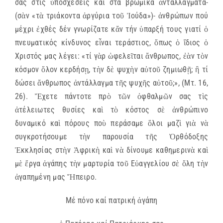
σας στίς ὑποσχέσεις καί στά βρώμικα ἀνταλλάγματα-
(σὰν «τὰ τριάκοντα ἀργύρια τοῦ Ἰούδα»)- ἀνθρώπων πού
μέχρι ἐχθές δέν γνωρίζατε κἄν τήν ὑπαρξή τους γιατί ὁ
πνευματικός κίνδυνος εἶναι τεράστιος, ὅπως ὁ ἴδιος ὁ
Χριστός μας λέγει: «τί γὰρ ὠφελεῖται ἄνθρωπος, ἐὰν τὸν
κόσμον ὅλον κερδήσῃ, τὴν δὲ ψυχὴν αὐτοῦ ζημιωθῇ; ἢ τί
δώσει ἄνθρωπος ἀντάλλαγμα τῆς ψυχῆς αὐτοῦ;», (Μτ. 16,
26). Ἔχετε πάντοτε πρὸ τῶν ὀφθαλμῶν σας τὶς
ἀτέλειωτες θυσίες καὶ τὸ κόστος σὲ ἀνθρώπινο
δυναμικό καὶ πόρους ποὺ περάσαμε ὅλοι μαζὶ γιὰ νὰ
συγκροτήσουμε τὴν παρουσία τῆς Ὀρθόδοξης
Ἐκκλησίας στὴν Ἀφρικὴ καὶ νὰ δίνουμε καθημερινὰ καὶ
μὲ ἔργα ἀγάπης τὴν μαρτυρία τοῦ Εὐαγγελίου σὲ ὅλη τὴν
ἀγαπημένη μας Ἤπειρο.
Μέ πόνο καί πατρική ἀγάπη