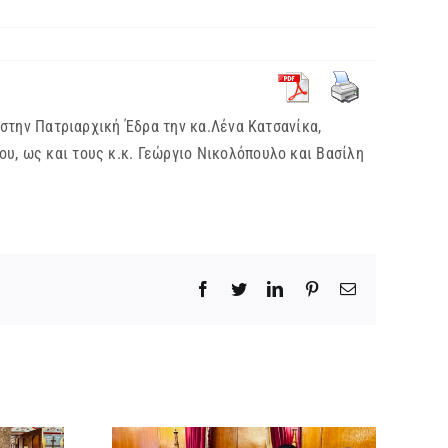
την Πατριαρχική Έδρα την κα.Λένα Κατσανίκα,
υ, ως και τους κ.κ. Γεώργιο Νικολόπουλο και Βασίλη
Facebook
Twitter
LinkedIn
Pinterest
Email