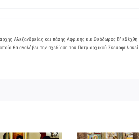
χης Αλεξανδρείας και πάσης Αφρικής κ.κ.Θεόδωρος Β’ εδέχθη σ
οποία θα αναλάβει την σχεδίαση του Πατριαρχικού Σκευοφυλακείο