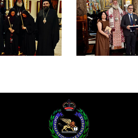
Νέος Αρχιμανδρίτης
Νέος Μονα
και Πατριαρχική Τιμή
Πατριαρ
στον Γενικό Πρόξενο
Αλεξανδ
Αλεξανδρείας