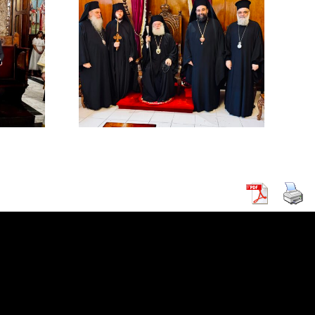
χός στο
χείο
ρείας