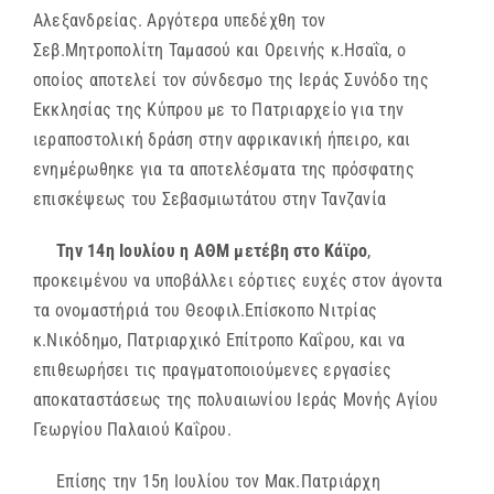
Αλεξανδρείας. Αργότερα υπεδέχθη τον
Σεβ.Μητροπολίτη Ταμασού και Ορεινής κ.Ησαΐα, ο
οποίος αποτελεί τον σύνδεσμο της Ιεράς Συνόδο της
Εκκλησίας της Κύπρου με το Πατριαρχείο για την
ιεραποστολική δράση στην αφρικανική ήπειρο, και
ενημέρωθηκε για τα αποτελέσματα της πρόσφατης
επισκέψεως του Σεβασμιωτάτου στην Τανζανία
Την 14η Ιουλίου η ΑΘΜ μετέβη στο Κάϊρο
,
προκειμένου να υποβάλλει εόρτιες ευχές στον άγοντα
τα ονομαστήριά του Θεοφιλ.Επίσκοπο Νιτρίας
κ.Νικόδημο, Πατριαρχικό Επίτροπο Καΐρου, και να
επιθεωρήσει τις πραγματοποιούμενες εργασίες
αποκαταστάσεως της πολυαιωνίου Ιεράς Μονής Αγίου
Γεωργίου Παλαιού Καΐρου.
Επίσης την 15η Ιουλίου τον Μακ.Πατριάρχη