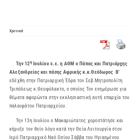
ΙΕΡΑΡΧΙΑ
ΜΗΤΡΟΠΟΛΕΙΣ & ΕΠΙΣΚΟΠΕΣ
Χρονικά
MEDIA
η
Την 12
Ιουλίου ε.ε. η ΑΘΜ ο Πάπας και Πατριάρχης
ΕΝΗΜΕΡΩΣΗ
Αλεξανδρείας και πάσης Αφρικής κ.κ.Θεόδωρος Β’
εδέχθη στην Πατριαρχική Έδρα τον Σεβ.Μητροπολίτη
ΣΥΝΔΕΣΕΙΣ
Τριπόλεως κ.Θεοφύλακτο, ο οποίος Τον ενημέρωσε για
θέματα αφορώντα στην εκκλησιαστική αυτή επαρχία του
παλαιφάτου Πατριαρχείου.
Την 13η Ιουλίου ο Μακαριώτατος χοροστάτησε και
κήρυξε τον θείο λόγο κατά την Θεία Λειτουργία στον
Ιερό Πατριαρχικό Ναό Οσίου Σάββα του Ηγιασμένου