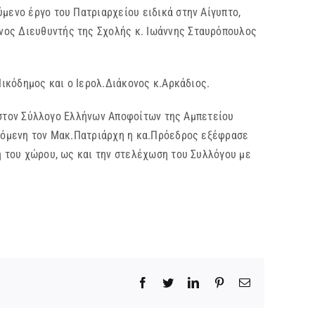
ύμενο έργο του Πατριαρχείου ειδικά στην Αίγυπτο,
νος Διευθυντής της Σχολής κ. Ιωάννης Σταυρόπουλος
όδημος και ο Ιερολ.Διάκονος κ.Αρκάδιος.
τον Σύλλογο Ελλήνων Αποφοίτων της Αμπετείου
δεχόμενη τον Μακ.Πατριάρχη η κα.Πρόεδρος εξέφρασε
η του χώρου, ως και την στελέχωση του Συλλόγου με
Facebook
Twitter
LinkedIn
Pinterest
Email