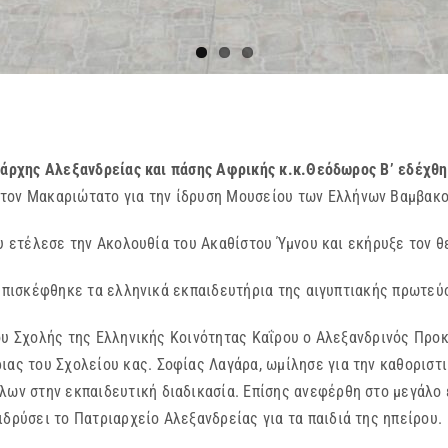
ιάρχης Αλεξανδρείας και πάσης Αφρικής κ.κ.Θεόδωρος Β’ εδέχθη
 τον Μακαριώτατο για την ίδρυση Μουσείου των Ελλήνων Βαμβακο
έλεσε την Ακολουθία του Ακαθίστου Ύμνου και εκήρυξε τον θεί
κέφθηκε τα ελληνικά εκπαιδευτήρια της αιγυπτιακής πρωτεύου
ολής της Ελληνικής Κοινότητας Καΐρου ο Αλεξανδρινός Προκα
ιας του Σχολείου κας. Σοφίας Λαγάρα, ωμίλησε για την καθοριστ
άλων στην εκπαιδευτική διαδικασία. Επίσης ανεφέρθη στο μεγάλο
ιδρύσει το Πατριαρχείο Αλεξανδρείας για τα παιδιά της ηπείρου.