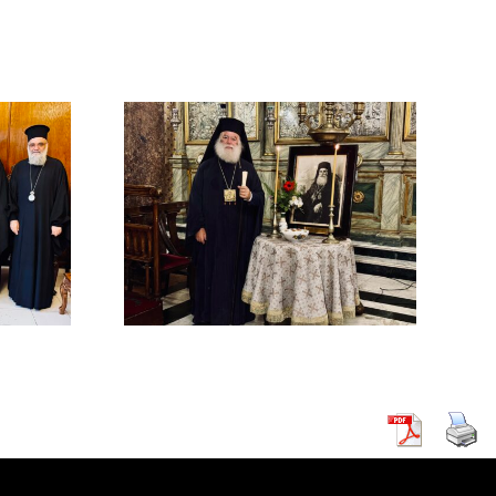
ΜΟΣΥΝΟ
ΔΙΜΟΥ
ΡΧΟΥ
ΡΕΙΑΣ
 Β΄ (
ΚΗ )