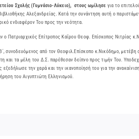
ετείου Σχολής (Γυμνάσιο-Λύκειο), στους ωμίλησε
για το επιτελο
ιβλιοθήκης Αλεξανδρείας. Κατά την συνάντηση αυτή ο παριστάμε
ρικό ενδιαφέρον Του προς την νεότητα.
τριαρχικός Επίτροπος Καΐρου Θεοφ. Επίσκοπος Νιτρίας κ.Νικ
συνοδευόμενος από τον Θεοφιλ.Επίσκοπο κ.Νικόδημο, μετέβη σ
τη και τα μέλη του Δ.Σ. παρέθεσαν δείπνο προς τιμήν Του. Υπο
ς εξεδήλωσε την χαρά και την ικανοποίησή του για την ανακαίνισ
τήρηση του Αιγυπτιώτη Ελληνισμού.