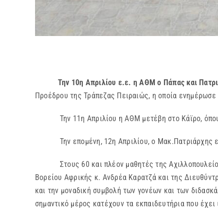
Την 10η Απριλίου ε.ε. η ΑΘΜ ο Πάπας και Πατρ
Προέδρου της Τράπεζας Πειραιώς, η οποία ενημέρωσε
Την 11η Απριλίου η ΑΘΜ μετέβη στο Κάϊρο, όπου ετ
Την επομένη, 12η Απριλίου, ο Μακ.Πατριάρχης επισ
Στους 60 και πλέον μαθητές της Αχιλλοπουλείου Σχ
Βορείου Αφρικής κ. Ανδρέα Καρατζά και της Διευθύντρ
και την μοναδική συμβολή των γονέων και των διδασκ
σημαντικό μέρος κατέχουν τα εκπαιδευτήρια που έχει 