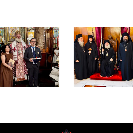
ΙΕΡΟ ΜΝΗ
ΤΟΥ ΑΟΙ
Νέος Μοναχός στο
ΠΑΤΡΙΑ
Πατριαρχείο
ΑΛΕΞΑΝΔ
Αλεξανδρείας
ΜΕΛΕΤΙΟΥ
ΜΕΤΑΞΑ