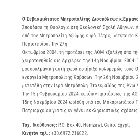
Ο Σεβασμιώτατος Μητροπολίτης Διοσπόλεως κ.Εμμανο
Σπούδασε τη Θεολογία στη Θεολογική Σχολή Αθηνών. 
από τον Μητροπολίτη Αξώμης κυρό Πέτρο, μετέπειτα Κ
Περιστερίου. Την 27η
Οκτωβρίου 2004, τη προτάσει της ΑΘΜ εξελέγη υπό τη
χειροτονηθείς εις Αρχιερέα την 14η Νοεμβρίου 2004. 
μουσουλμανική αυτή χωρά εστήριξε πολυμερώς τους Ορ
ενεργεία Μητροπολίτης Καβάσων. Την 26η Νοεμβρίου 
μετετέθη στην Ιερά Μητρόπολη Πτολεμαΐδος της Άνω 
Την 15η Φεβρουαρίου 2024, κατόπιν προτάσεως της ΑΘ
15ης Νοεμβρίου 2024 ωρίσθη υπό του Μακαριωτάτου Π
Πατριαρχείου για τις εν γένει εκκλησιαστικές σχέσει
Ταχ. διεύθυνσις:
P.O. Box 40, Hamzawi, Cairo, Egypt.
Κινητόν τηλ.:
+30.6972.216022.