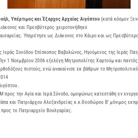
υήλ, Υπέρτιμος και Έξαρχος Αρχαίας Αιγύπτου
(κατά κόσμον Ξεν
Διάκονος και Πρεσβύτερος χειροτονήθηκε
αισαρείας. Υπηρέτησε ως Διάκονος στο Κάιρο και ως Πρεσβύτερ
ς Ιεράς Συνόδου Επίσκοπος Βαβυλώνος, Ηγούμενος της Ιεράς Πατ
Την 1 Νοεμβρίου 2006 εξελέγη Μητροπολίτης Χαρτούμ και παντός 
θοδόξους πιστούς, ενώ ανακαίνισε εκ βάθρων το Μητροπολιτικό
2014
Αιγύπτου.
Μ προς την Αγία και Ιερά Σύνοδο, ομοφώνως κατεστάθη εν ενεργ
άπα και Πατριάρχου Αλεξανδρείας κ.κ.Θεοδώρου Β’ μόνιμος εκπ
ς προς το Πατριαρχείο Βουλγαρίας.