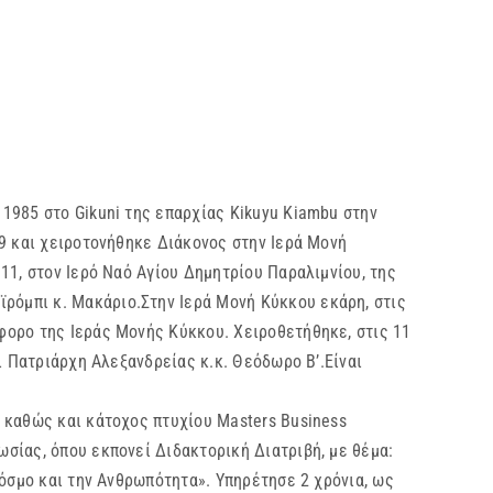
1985 στο Gikuni της επαρχίας Kikuyu Kiambu στην
9 και χειροτονήθηκε Διάκονος στην Ιερά Μονή
11, στον Ιερό Ναό Αγίου Δημητρίου Παραλιμνίου, της
όμπι κ. Μακάριο.Στην Ιερά Μονή Κύκκου εκάρη, στις
φορο της Ιεράς Μονής Κύκκου. Χειροθετήθηκε, στις 11
ι Πατριάρχη Αλεξανδρείας κ.κ. Θεόδωρο Β’.Είναι
 καθώς και κάτοχος πτυχίου Masters Business
σίας, όπου εκπονεί Διδακτορική Διατριβή, με θέμα:
Κόσμο και την Ανθρωπότητα». Υπηρέτησε 2 χρόνια, ως