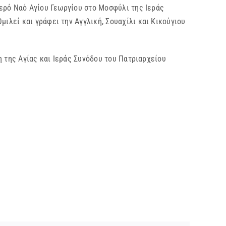
ερό Ναό Αγίου Γεωργίου στο Μοσφύλι της Ιεράς
λεί και γράφει την Αγγλική, Σουαχίλι και Κικούγιου
η της Αγίας και Ιεράς Συνόδου του Πατριαρχείου