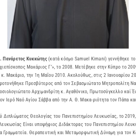
κ. Πανάρετος Κυκκώτης
(κατά κόσμο Samuel Kimani) γεννήθηκε το 
χιεπίσκοπος Μακάριος Γ’», το 2008. Μετέβηκε στην Κύπρο το 200
. Μακάριο, την 1η Μαΐου 2010. Ακολούθως, στις 2 Ιανουαρίου 20
ροτονήθηκε Πρεσβύτερος από τον Σεβασμιώτατο Μητροπολίτη Ναϊρ
οσιολογιώτατο Αρχιμανδρίτη κ. Αγαθόνικο, Πρωτοσύγκελλο καί Έ
ον Ιερό Ναό Αγίου Σάββα από την Α. Θ. Μακα-ριότητα τον Πάπα κα
ού Διπλώματος Θεολογίας του Πανεπιστημίου Λευκωσίας, το 2019,
 Λευκωσίας Είναι υποψήφιος Διδάκτορας του Πανεπιστημίου Λευκω
εια Γραμματεία. Θεραπευτική και Μεταμορφωτική Δύναμη για τον 