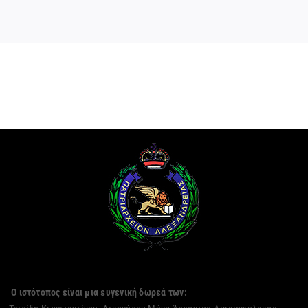
Ο ιστότοπος είναι μια ευγενική δωρεά των: