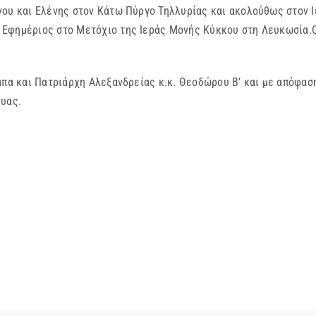
νου και Ελένης στον Κάτω Πύργο Τηλλυρίας και ακολούθως στον Ι
Εφημέριος στο Μετόχιο της Ιεράς Μονής Κύκκου στη Λευκωσία.Ομι
άπα και Πατριάρχη Αλεξανδρείας κ.κ. Θεοδώρου Β’ και με απόφασ
νυας.