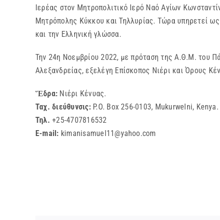
Ιερέας στον Μητροπολιτικό Ιερό Ναό Αγίων Κωνσταντί
Μητρόπολης Κύκκου και Τηλλυρίας. Τώρα υπηρετεί ως 
και την Ελληνική γλώσσα.
Την 24η Νοεμβρίου 2022, με πρόταση της Α.Θ.Μ. του Π
Αλεξανδρείας, εξελέγη Επίσκοπος Νιέρι και Όρους Κέ
Ἕδρα:
Νιέρι Κένυας.
Ταχ. διεύθυνσις:
P.O. Box 256-0103, Mukurwelni, Kenya.
Τηλ.
+25-4707816532
E-mail:
kimanisamuel11@yahoo.com