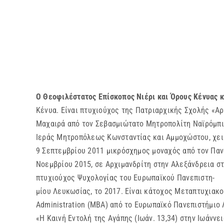
Ο Θεοφιλέστατος Επίσκοπος Νιέρι και Όρους Κένυας 
Κένυα. Είναι πτυχιούχος της Πατριαρχικής Σχολής «Αρ
Μαχαιρά από τον Σεβασμιώτατο Μητροπολίτη Ναϊρόμπι κ
Ιεράς Μητροπόλεως Κωνσταντίας και Αμμοχώστου, χει
9 Σεπτεμβρίου 2011 μικρόσχημος μοναχός από τον Παν
Νοεμβρίου 2015, σε Αρχιμανδρίτη στην Αλεξάνδρεια στ
πτυχιούχος Ψυχολογίας του Ευρωπαϊκού Πανεπιστη-
μίου Λευκωσίας, το 2017. Είναι κάτοχος Μεταπτυχιακ
Administration (MBA) από το Ευρωπαϊκό Πανεπιστήμιο
«Η Καινή Εντολή της Αγάπης (Ιωάν. 13,34) στην Ιωάνν