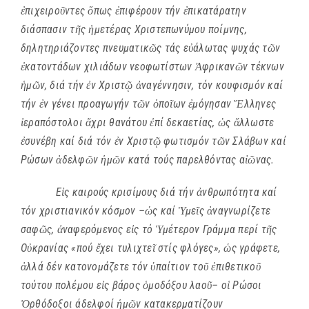
ἐ
πιχειρο
ῦ
ντες
ὅ
πως
ἐ
πιφέρουν τήν
ἐ
πικατάρατην
διάσπασιν τ
ῆ
ς
ἡ
μετέρας Χριστεπωνύμου ποίμνης,
δηλητηριάζοντες πνευματικ
ῶ
ς τάς ε
ὐ
άλωτας ψυχάς τ
ῶ
ν
ἐ
κατοντάδων χιλιάδων νεοφωτίστων
Ἀ
φρικαν
ῶ
ν τέκνων
ἡ
μ
ῶ
ν, διά τήν
ἐ
ν Χριστ
ῷ
ἀ
ναγέννησιν, τόν κουφισμόν καί
τήν
ἐ
ν γένει προαγωγήν τ
ῶ
ν
ὁ
πο
ῖ
ων
ἐ
μόγησαν
Ἕ
λληνες
ἱ
εραπόστολοι
ἄ
χρι θανάτου
ἐ
πί δεκαετίας,
ὡ
ς
ἄ
λλωστε
ἐ
συνέβη καί διά τόν
ἐ
ν Χριστ
ῷ
φωτισμόν τ
ῶ
ν Σλάβων καί
Ρώσων
ἀ
δελφ
ῶ
ν
ἡ
μ
ῶ
ν κατά τούς παρελθόντας α
ἰῶ
νας.
Ε
ἰ
ς καιρούς κρισίμους διά τήν
ἀ
νθρωπότητα καί
τόν χριστιανικόν κόσμον –
ὡ
ς καί
Ὑ
με
ῖ
ς
ἀ
ναγνωρίζετε
σαφ
ῶ
ς,
ἀ
ναφερόμενος ε
ἰ
ς τό
Ὑ
μέτερον Γράμμα περί τ
ῆ
ς
Ο
ὐ
κρανίας «πού
ἔ
χει τυλιχτε
ῖ
στίς φλόγες»,
ὡ
ς γράφετε,
ἀ
λλά δέν κατονομάζετε τόν
ὑ
παίτιον το
ῦ
ἐ
πιθετικο
ῦ
τούτου πολέμου ε
ἰ
ς βάρος
ὁ
μοδόξου λαο
ῦ
– ο
ἱ
Ρώσοι
Ὀ
ρθόδοξοι άδελφοί
ἡ
μ
ῶ
ν κατακερματίζουν