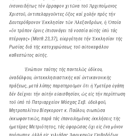
ἐ
νσυνειδήτως τόν
ἄ
ρραφον χιτ
ῶ
να το
ῦ
Ἀ
ρχιποίμενος
Χριστο
ῦ
,
ἀ
ντιπελαργο
ῦ
ντες
ὄ
ξος καί χολήν πρός τήν
Δευτερόθρονον
Ἐ
κκλησίαν τ
ῶ
ν
Ἀ
λεξανδρέων,
ἡ
Ὁ
ποία
«
ὅ
ν τρόπον
ὄ
ρνις
ἐ
πισυνάγει τά νοσσία α
ὐ
τ
ῆ
ς
ὑ
π
ὸ
τάς
πτέρυγας» (Ματθ.23,37), ε
ὐ
εργέτησε τήν
Ἐ
κκλησίαν τ
ῆ
ς
Ρωσίας διά τ
ῆ
ς κατοχυρώσεως το
ῦ
α
ὐ
τοκεφάλου
καθεστώτος α
ὐ
τ
ῆ
ς.
Ἐ
νώπιον ταύτης τ
ῆ
ς παντελ
ῶ
ς
ἀ
δίκου,
ἀ
ναδέλφου,
ἀ
ντεκκλησιαστικ
ῆ
ς καί
ἀ
ντικανονικ
ῆ
ς
πράξεως, μετά λύπης παρατηρο
ῦ
μεν
ὅ
τι
ἡ
Υμετέρα
ἀ
γάπη
δέν δείχνει τήν α
ὐ
τήν ε
ὐ
αισθησίαν,
ὡ
ς ε
ἰ
ς τήν περίπτωση
το
ῦ
ὑ
πό τό Πατριαρχείον Μόσχας Σεβ.
ἀ
δελφο
ῦ
,
Μητροπολίτου Βίσγκοροντ κ. Παύλου, σιωπ
ῶ
σα
ἐ
κκωφαντικ
ῶ
ς, παρά τάς
ἐ
πανειλημένας
ἐ
κκλήσεις τ
ῆ
ς
ἡ
μετέρας Μετριότητος, τάς
ἀ
φορ
ῶ
σας
ὄ
χι ε
ἰ
ς
ἕ
να μόνον
πρόσωπον,
ἀ
λλά ε
ἰ
ς χιλιάδας
Ἀ
φρικαν
ῶ
ν
Ὀ
ρθοδόξων.