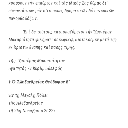
κρούσουν τήν επαύριον καί τάς
ἰ
δικάς Σας θύρας δι’
ε
ὐ
φαντάστων μέν α
ἰ
τιάσεων, δραματικ
ῶ
ν δέ συνεπει
ῶ
ν
πανορθοδόξως.
Ἐ
πί δε τούτοις, κατασπαζόμενοι τήν
Ὑ
μετέραν
Μακαριότητα φιλήματι
ἀ
δελφικ
ῷ
, διατελο
ῦ
μεν μετά τ
ῆ
ς
ἐ
ν Χριστ
ῷ
ἀ
γάπης καί πάσης τιμ
ῆ
ς.
Τ
ῆ
ς
Ὑ
μετέρας Μακαριότητος
ἀ
γαπητός
ἐ
ν Κυρί
ῳ
ἀ
δελφός
† Ὁ Ἀλεξανδρείας Θεόδωρος Β’
Ἐ
ν τ
ῇ
Μεγ
ά
λ
ῃ
Π
ό
λει
τ
ῆ
ς
Ἀ
λεξανδρε
ί
ας
τ
ῇ
26
ῃ
Νοεμβρίου 2022
»
——————–