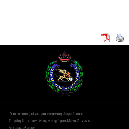
Πρόξενο
νέων
Αλεξανδρείας
μοναζουσών
Ο ιστότοπος είναι μια ευγενική δωρεά των:
Τσιρίδη Κωνσταντίνου, Δικηγόρου,Μέγα Άρχοντος
Δικαιοφύλακος