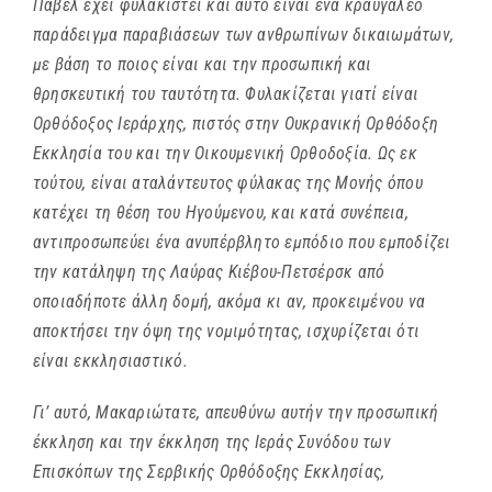
Πάβελ έχει φυλακιστεί και αυτό είναι ένα κραυγαλέο
παράδειγμα παραβιάσεων των ανθρωπίνων δικαιωμάτων,
με βάση το ποιος είναι και την προσωπική και
θρησκευτική του ταυτότητα. Φυλακίζεται γιατί είναι
Ορθόδοξος Ιεράρχης, πιστός στην Ουκρανική Ορθόδοξη
Εκκλησία του και την Οικουμενική Ορθοδοξία. Ως εκ
τούτου, είναι αταλάντευτος φύλακας της Μονής όπου
κατέχει τη θέση του Ηγούμενου, και κατά συνέπεια,
αντιπροσωπεύει ένα ανυπέρβλητο εμπόδιο που εμποδίζει
την κατάληψη της Λαύρας Κιέβου-Πετσέρσκ από
οποιαδήποτε άλλη δομή, ακόμα κι αν, προκειμένου να
αποκτήσει την όψη της νομιμότητας, ισχυρίζεται ότι
είναι εκκλησιαστικό.
Γι’ αυτό, Μακαριώτατε, απευθύνω αυτήν την προσωπική
έκκληση και την έκκληση της Ιεράς Συνόδου των
Επισκόπων της Σερβικής Ορθόδοξης Εκκλησίας,