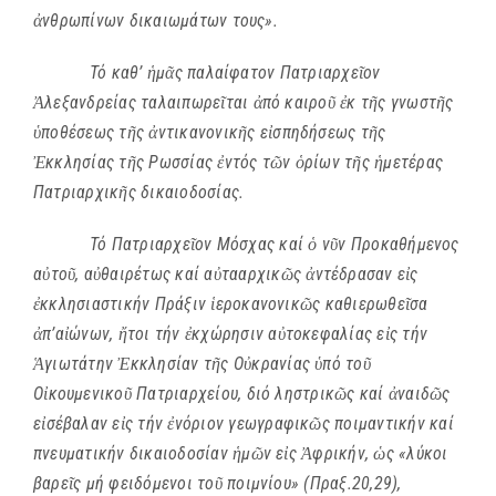
ἀ
νθρωπίνων δικαιωμάτων τους».
Τό καθ’
ἡ
μ
ᾶ
ς παλαίφατον Πατριαρχε
ῖ
ον
Ἀ
λεξανδρείας ταλαιπωρε
ῖ
ται
ἀ
πό καιρο
ῦ
ἐ
κ τ
ῆ
ς γνωστ
ῆ
ς
ὑ
ποθέσεως τ
ῆ
ς
ἀ
ντικανονικ
ῆ
ς ε
ἰ
σπηδήσεως τ
ῆ
ς
Ἐ
κκλησίας τ
ῆ
ς Ρωσσίας
ἐ
ντός τ
ῶ
ν
ὁ
ρίων τ
ῆ
ς
ἡ
μετέρας
Πατριαρχικ
ῆ
ς δικαιοδοσίας.
Τό Πατριαρχε
ῖ
ον Μόσχας καί
ὁ
ν
ῦ
ν Προκαθήμενος
α
ὐ
το
ῦ
, α
ὐ
θαιρέτως καί α
ὐ
τααρχικ
ῶ
ς
ἀ
ντέδρασαν ε
ἰ
ς
ἐ
κκλησιαστικήν Πράξιν
ἱ
εροκανονικ
ῶ
ς καθιερωθε
ῖ
σα
ἀ
π’α
ἰ
ώνων,
ἤ
τοι τήν
ἐ
κχώρησιν α
ὐ
τοκεφαλίας ε
ἰ
ς τήν
Ἁ
γιωτάτην
Ἐ
κκλησίαν τ
ῆ
ς Ο
ὐ
κρανίας
ὑ
πό το
ῦ
Ο
ἰ
κουμενικο
ῦ
Πατριαρχείου, διό ληστρικ
ῶ
ς καί
ἀ
ναιδ
ῶ
ς
ε
ἰ
σέβαλαν ε
ἰ
ς τήν
ἐ
νόριον γεωγραφικ
ῶ
ς ποιμαντικήν καί
πνευματικήν δικαιοδοσίαν
ἡ
μ
ῶ
ν ε
ἰ
ς
Ἀ
φρικήν,
ὡ
ς «λύκοι
βαρε
ῖ
ς μή φειδόμενοι το
ῦ
ποιμνίου» (Πραξ.20,29),