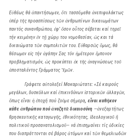
Ε
ὐ
θέως θά
ἀ
παντήσωμεν,
ὅ
τι τασσόμεθα
ἀ
νεπιφυλάκτως
ὑ
πέρ τ
ῆ
ς προασπίσεως τ
ῶ
ν
ἀ
νθρωπίνων δικαιωμάτων
παντός συνανθρώπου,
ἐ
φ’
ὅ
σον ο
ὖ
τος σέβεται καί τηρε
ῖ
τήν κειμένην
ἐ
ν τ
ῇ
χώρ
ᾳ
του νομοθεσίαν,
ὡ
ς και τά
δικαιώματα τ
ῶ
ν συμπολιτ
ῶ
ν του. Ε
ὐ
θαρσ
ῶ
ς
ὅ
μως, θά
θέσωμεν ε
ἰ
ς τήν
ἀ
γάπην Σας τόν
ἡ
μέτερον
ἔ
μπονον
προβληματισμόν,
ὡ
ς προκύπτει
ἐ
κ τ
ῆ
ς
ἀ
ναγνώσεως το
ῦ
ἀ
ποσταλέντος Γράμματος
Ὑ
μ
ῶ
ν.
Γράφετε α
ὐ
τολεξεί Μακαριώτατε: «Σέ καιρούς
μεγάλων, δυσκόλων καί
ἐ
πικινδύνων
ἱ
στορικ
ῶ
ν
ἀ
λλαγ
ῶ
ν,
ὅ
πως ε
ἶ
ναι
ἡ
ἐ
ποχή πού ζο
ῦ
με σήμερα
, ε
ἶ
ναι καθ
ῆ
κον
κάθε
ἀ
νθρώπου πού
ἀ
ναζητ
ᾶ
δικαιοσύνη
—
ἀ
νεξαρτήτως
θρησκευτικ
ῆ
ς καταγωγ
ῆ
ς,
ἑ
θνικότητας,
ἰ
δεολογικο
ῦ
ἤ
πολιτικο
ῦ
προσανατολισμο
ῦ
— νά
ἐ
πισημαίνει τίς
ἀ
δικίες
που διαπράττονται σέ βάρος
ἀ
τόμων καί τ
ῶ
ν θεμελιωδ
ῶ
ν