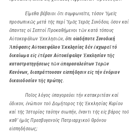
Ε
ἴ
μεθα βέβαιοι
ὅ
τι συμφωνε
ῖ
τε, τόσον
Ὑ
με
ῖ
ς
προσωπικ
ῶ
ς μετά τ
ῆ
ς περί
Ὑ
μ
ᾶ
ς
Ἱ
ερ
ᾶ
ς Συνόδου,
ὅ
σον καί
ἄ
παντες ο
ἱ
Σεπτοί Προκαθήμενοι τ
ῶ
ν κατά τόπους
Α
ὐ
τοκεφάλων
Ἐ
κκλησι
ῶ
ν,
ὅ
τι ο
ἱ
αδήποτε Συνοδική
Ἀ
πόφασις Α
ὐ
τοκεφάλου
Ἐ
κκλησίας δέν
ἐ
κχωρε
ῖ
τό
δικαίωμα ε
ἰ
ς
ἑ
τέραν Α
ὐ
τοκέφαλην
Ἐ
κκλησίαν τ
ῆ
ς
καταστρατηγήσεως τ
ῶ
ν
ἀ
παρασαλεύτων
Ἱ
ερ
ῶ
ν
Κανόνων, διαπράττουσαν ε
ἰ
σπήδησιν ε
ἰ
ς τήν ένόριον
δικαιοδοσίαν τ
ῆ
ς πρώτης
.
Πο
ῖ
ος λόγος
ὑ
παγορεύει τήν κατακριτέαν καί
ἄ
δικον,
ἐ
νώπιον το
ῦ
Δομήτορος τ
ῆ
ς
Ἐ
κκλησίας Κυρίου
καί τ
ῆ
ς
Ἱ
στορίας ταύτην σιωπήν,
ἔ
ναντι τ
ῆ
ς ε
ἰ
ς βάρος το
ῦ
καθ’
ἡ
μ
ᾶ
ς Πρεσβυγενο
ῦ
ς Πατριαρχικο
ῦ
Θρόνου
ε
ἰ
σπηδήσεως;