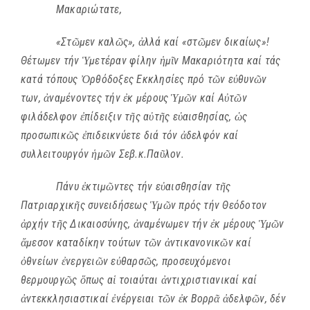
Μακαριώτατε,
«Στ
ῶ
μεν καλ
ῶ
ς»,
ἀ
λλά καί «στ
ῶ
μεν δικαίως»!
Θέτωμεν τήν
Ὑ
μετέραν φίλην
ἡ
μ
ῖ
ν Μακαριότητα καί τάς
κατά τόπους
Ὀ
ρθόδοξες Εκκλησίες πρό τ
ῶ
ν ε
ὐ
θυν
ῶ
ν
των,
ἀ
ναμένοντες τήν
ἐ
κ μέρους
Ὑ
μ
ῶ
ν καί Α
ὐ
τ
ῶ
ν
φιλάδελφον
ἐ
πίδειξιν τ
ῆ
ς α
ὐ
τ
ῆ
ς ε
ὐ
αισθησίας,
ὡ
ς
προσωπικ
ῶ
ς
ἐ
πιδεικνύετε διά τόν
ἀ
δελφόν καί
συλλειτουργόν
ἡ
μ
ῶ
ν Σεβ.κ.Πα
ῦ
λον.
Πάνυ
ἐ
κτιμ
ῶ
ντες τήν ε
ὐ
αισθησίαν τ
ῆ
ς
Πατριαρχικ
ῆ
ς συνειδήσεως
Ὑ
μ
ῶ
ν πρός τήν Θεόδοτον
ἀ
ρχήν τ
ῆ
ς Δικαιοσύνης,
ἀ
ναμένωμεν τήν
ἐ
κ μέρους
Ὑ
μ
ῶ
ν
ἄ
μεσον καταδίκην τούτων τ
ῶ
ν
ἀ
ντικανονικ
ῶ
ν καί
ὀ
θνείων
ἐ
νεργει
ῶ
ν ε
ὐ
θαρσ
ῶ
ς, προσευχόμενοι
θερμουργ
ῶ
ς
ὅ
πως α
ἱ
τοιαύται
ἀ
ντιχριστιανικαί καί
ἀ
ντεκκλησιαστικαί
ἐ
νέργειαι τ
ῶ
ν
ἐ
κ Βορρ
ᾶ
ἀ
δελφ
ῶ
ν, δέν