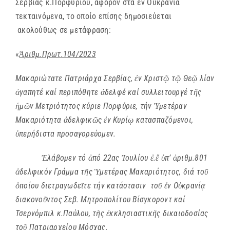
Σερβίας κ.Πορφυρίου, αφορόν στα εν Ουκρανία
τεκταινόμενα, το οποίο επίσης δημοσιεύεται
ακολούθως σε μετάφραση:
«
Ἀ
ριθμ.Πρωτ.104/2023
Μακαριώτατε Πατριάρχα Σερβίας,
ἐ
ν Χριστ
ῷ
τ
ῷ
Θε
ῷ
λίαν
ἀ
γαπητέ καί περιπόθητε
ἀ
δελφέ καί συλλειτουργέ τ
ῆ
ς
ἡ
μ
ῶ
ν Μετριότητος κύριε Πορφύριε, τήν
Ὑ
μετέραν
Μακαριότητα
ἀ
δελφικ
ῶ
ς
ἐ
ν Κυρί
ῳ
κατασπαζόμενοι,
ὑ
περήδιστα προσαγορεύομεν.
Ἐ
λάβομεν τό
ἀ
πό 22ας
Ἰ
ουλίου
ἐ
.
ἔ
ὑ
π’
ἀ
ριθμ.801
ἀ
δελφικόν Γράμμα τ
ῆ
ς
Ὑ
μετέρας Μακαριότητος, διά το
ῦ
ὁ
ποίου διετραγωδε
ῖ
τε τήν κατάστασιν το
ῦ
ἐ
ν Ο
ὐ
κρανί
ᾳ
διακονο
ῦ
ντος Σεβ. Μητροπολίτου Βίσγκοροντ καί
Τσερνόμπιλ κ.Παύλου, τ
ῆ
ς
ἐ
κκλησιαστικ
ῆ
ς δικαιοδοσίας
το
ῦ
Πατριαρχείου Μόσχας.