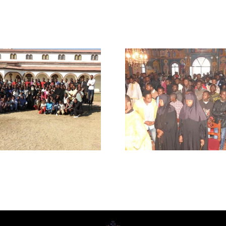
Χειροτονή
Συνεχίζεται η
πρώτος ιερεύ
περίοδος του
επαρχία Σα
Σεμιναρίου στην Ι.Μ.
της Μητρο
Κατάνγκας
Κανάγκ