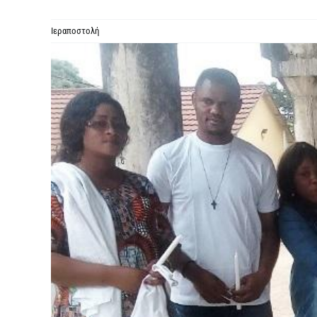
Ιεραποστολή
Προβολή
μεγαλύτερης
εικόνας