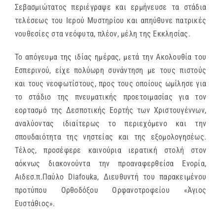
Σεβασμιώτατος περιέγραψε και ερμήνευσε τα στάδια
τελέσεως του Ιερού Μυστηρίου και απηύθυνε πατρικές
νουθεσίες στα νεόφυτα, πλέον, μέλη της Εκκλησίας.
Το απόγευμα της ιδίας ημέρας, μετά την Ακολουθία του
Εσπερινού, είχε πολύωρη συνάντηση με τους πιστούς
και τους νεοφωτίστους, προς τους οποίους ωμίλησε για
το στάδιο της πνευματικής προετοιμασίας για τον
εορτασμό της Δεσποτικής Εορτής των Χριστουγέννων,
αναλύοντας ιδιαίτερως το περιεχόμενο και την
σπουδαιότητα της νηστείας και της εξομολογησέως.
Τέλος, προσέφερε καινούρια ιερατική στολή στον
αόκνως διακονούντα την προαναφερθείσα Ενορία,
Αιδεσ.π.Παύλο Diafouka, Διευθυντή του παρακειμένου
προτύπου Ορθοδόξου Ορφανοτροφείου «Άγιος
Ευστάθιος».