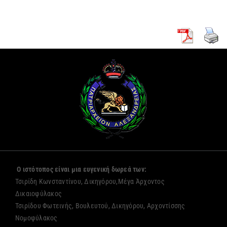
Ο ιστότοπος είναι μια ευγενική δωρεά των:
Τσιρίδη Κωνσταντίνου, Δικηγόρου,Μέγα Άρχοντος
Δικαιοφύλακος
Τσιρίδου Φωτεινής, Βουλευτού, Δικηγόρου, Αρχοντίσσης
Νομοφύλακος