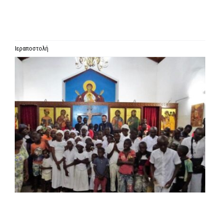
ΙΕΡΑΡΧΙΑ
ΜΗΤΡΟΠΟΛΕΙΣ & ΕΠΙΣΚΟΠΕΣ
Ιεραποστολή
Προβολή
MEDIA
μεγαλύτερης
εικόνας
ΕΝΗΜΕΡΩΣΗ
ΣΥΝΔΕΣΕΙΣ