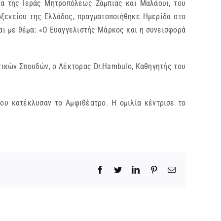
ία της Ιεράς Μητροπόλεως Ζάμπιας και Μαλάουι, του
οξενείου της Ελλάδος, πραγματοποιήθηκε Ημερίδα στο
αι με θέμα: «O Ευαγγελιστής Μάρκος και η συνεισφορά
υτικών Σπουδών, ο Λέκτορας Dr.Hambulo, Καθηγητής του
ου κατέκλυσαν το Αμφιθέατρο. Η ομιλία κέντρισε το
Facebook
Twitter
LinkedIn
Pinterest
Email