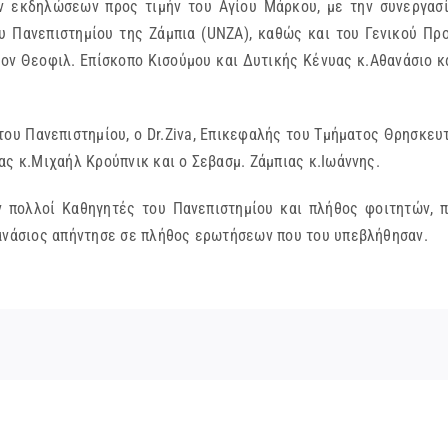
ών εκδηλώσεων προς τιμήν του Αγίου Μάρκου, με την συνεργασ
υ Πανεπιστημίου της Ζάμπια (UNZA), καθώς και του Γενικού Πρ
τον Θεοφιλ. Επίσκοπο Κισούμου και Δυτικής Κένυας κ.Αθανάσιο κ
 του Πανεπιστημίου, ο Dr.Ziva, Επικεφαλής του Τμήματος Θρησκε
ας κ.Μιχαήλ Κρούπνικ και ο Σεβασμ. Ζάμπιας κ.Ιωάννης.
ν πολλοί Καθηγητές του Πανεπιστημίου και πλήθος φοιτητών, π
θανάσιος απήντησε σε πλήθος ερωτήσεων που του υπεβλήθησαν.