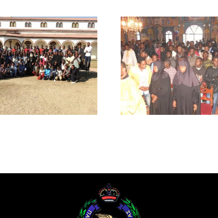
Χειροτονή
Συνεχίζεται η
πρώτος ιερεύ
περίοδος του
επαρχία Σα
Σεμιναρίου στην Ι.Μ.
της Μητρο
Κατάνγκας
Κανάγκ