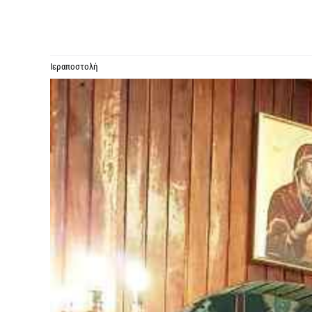
Ιεραποστολή
Προβολή
μεγαλύτερης
εικόνας