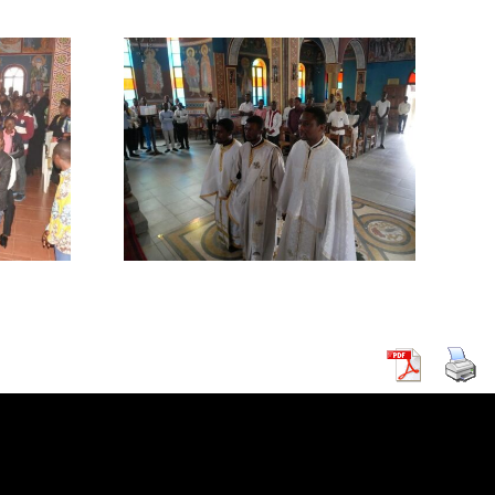
θηκε ο
ς για την
γκουρού
πόλεως
ας.