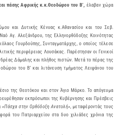
αι πάσης Αφρικής κ.κ.Θεοδώρου του Β’,
έλαβαν χώρα
ύμου και Δυτικής Κένυας κ.Αθανασίου και του Σεβ.
 Ναό Αγ. Αλεξάνδρου, της Ελληνορθόδοξης Κοινότητας
κόλαος Γουρδούπης, Συνταγματάρχης, ο οποίος τέλεσε
λιτικής περιφέρειας Λουσάκας. Παρέστησαν οι Γενικοί
νδρέας Δάμαλης και πλήθος πιστών. Μετά το πέρας της
οδώρου του Β’ και λιτάνευση τμήματος Λειψάνου του
έσιο της Θεοτόκου και στον Άγιο Μάρκο. Το απόγευμα
παρευρέθησαν εκπρόσωποι της Κυβέρνησης και Πρέσβεις
α
«Πάσχα στην Ορθόδοξη Ανατολή»
, μεταφέροντάς τους
σφορά του Πατριαρχείου στα δυο χιλιάδες χρόνια της