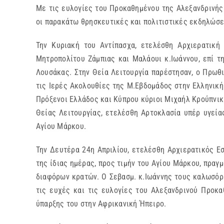
Με τις ευλογίες του Προκαθημένου της Αλεξανδρινής
οι παρακάτω θρησκευτικές και πολιτιστικές εκδηλώσει
Την Κυριακή του Αντίπασχα, ετελέσθη Αρχιερατική
Μητροπολίτου Ζάμπιας και Μαλάουι κ.Ιωάννου, επί τ
Λουσάκας. Στην Θεία Λειτουργία παρέστησαν, ο Πρωθ
τις Ιερές Ακολουθίες της Μ.Εβδομάδος στην Ελληνική
Πρόξενοι Ελλάδος και Κύπρου κύριοι Μιχαήλ Κρούπνικ
Θείας Λειτουργίας, ετελέσθη Αρτοκλασία υπέρ υγεί
Αγίου Μάρκου.
Την Δευτέρα 24η Απριλίου, ετελέσθη Αρχιερατικός Ε
της ίδιας ημέρας, προς τιμήν του Αγίου Μάρκου, πρα
διαφόρων κρατών. Ο Σεβασμ. κ.Ιωάννης τους καλωσόρ
τις ευχές και τις ευλογίες του Αλεξανδρινού Προκα
ύπαρξης του στην Αφρικανική Ήπειρο.