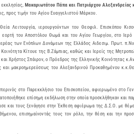
 εκκλησίας,
Μακαριωτάτου Πάπα και Πατριάρχου Αλεξανδρείας κ
ς, προς τιμήν του Αγίου Ευαγγελιστού Μάρκου.
 Θεία Λειτουργία, ιερουργούντων του Θεοφιλ. Επισκόπου Κισο
η εορτή του Αποστόλου Θωμά και του Αγίου Γεωργίου, στο Ιερό
ιερέας των Ενόπλων Δυνάμεων της Ελλάδος Αιδεσιμ. Πρωτ. π.Νι
 Κοινότητα Κίτουε της Β.Ζάμπιας, καθώς και Ιερείς της Μητροπο
 και Χρήστος Σπάιρον, ο Πρόεδρος της Ελληνικής Κοινότητας κ.Α
ας και μακροημερεύσεως του Αλεξανδρινού Προκαθημένου κ.κ.Θε
σπερινός στο Παρεκκλήσιο του Επισκοπείου, αφιερωμένο στο Γεν
γματοποιήθηκε επίσημη εκδήλωση στην οποία προσκλήθηκαν και 
ισε και τους ξενάγησε στην Έκθεση αφιέρωμα της Δ.Σ.Ο. με θέμ
θήμενου, επισημαίνοντάς τους τον ρόλο, την θέση και την προ