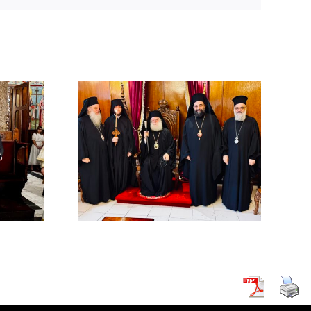
χός στο
χείο
ρείας