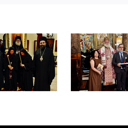
Νέος Αρχιμανδρίτης
Νέος Μονα
και Πατριαρχική Τιμή
Πατριαρ
στον Γενικό Πρόξενο
Αλεξανδ
Αλεξανδρείας