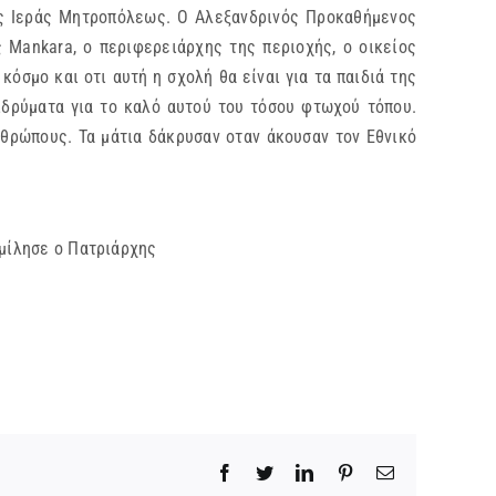
ης Ιεράς Μητροπόλεως. Ο Αλεξανδρινός Προκαθήμενος
Mankara, ο περιφερειάρχης της περιοχής, ο οικείος
όσμο και οτι αυτή η σχολή θα είναι για τα παιδιά της
ιδρύματα για το καλό αυτού του τόσου φτωχού τόπου.
θρώπους. Τα μάτια δάκρυσαν οταν άκουσαν τον Εθνικό
νη μίλησε ο Πατριάρχης
Facebook
Twitter
LinkedIn
Pinterest
Email