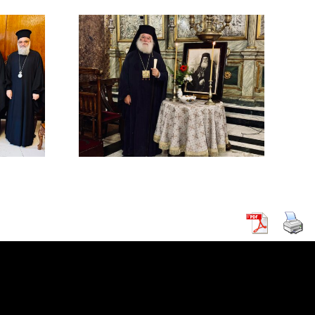
ΜΟΣΥΝΟ
ΔΙΜΟΥ
ΡΧΟΥ
ΡΕΙΑΣ
 Β΄ (
ΚΗ )