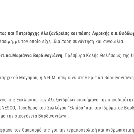
πας και Πατριάρχης Αλεξανδρείας και πάσης Αφρικής κ.κ.Θεόδωρ
ίμη, με τον οποίο είχε ιδιαίτερη συνάντηση και συνομιλία.
ιτ.κα.Μαριάννα Βαρδινογιάννη
, Πρέσβυρα Καλής Θελήσεως της UN
κού Μεγάρου, η Α.Θ.Μ. απέμεινε στην Εριτ.κα.Βαρδινογιάννη 
ς Εκκλησίας των Αλεξανδρέων επεσήμανε την σπουδαιότητα το
NESCO, Πρόεδρος του Συλλόγου “Ελπίδα” και του Ιδρύματος Βαρδ
 με την οικογένεια Βαρδινογιάννη.
 τον θαυμασμό της για την ιεραποστολική και ανθρωπιστική δ