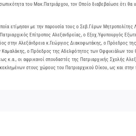
ροσωπικότητα του Μακ.Πατριάρχου, τον Οποίο διαβεβαίωσε ότι θα
 οποία ετίμησαν με την παρουσία τους ο Σεβ.Γέρων Μητροπολίτης
 Πατριαρχικός Επίτροπος Αλεξανδρείας, ο Εξοχ.Υφυπουργός Εξω
λάδος στην Αλεξάνδρεια κ.Γεώργιος Διακοφωτάκης, ο Πρόεδρος τη
 Καμαλάκης, ο Πρόεδρος της Αδελφότητος των Οφφικιάλων του 
ως κ.α., οι αφρικανοί σπουδαστές της Πατριαρχικής Σχολής Αλε
κεκλημένων στους χώρους του Πατριαρχικού Οίκου, ως και στ