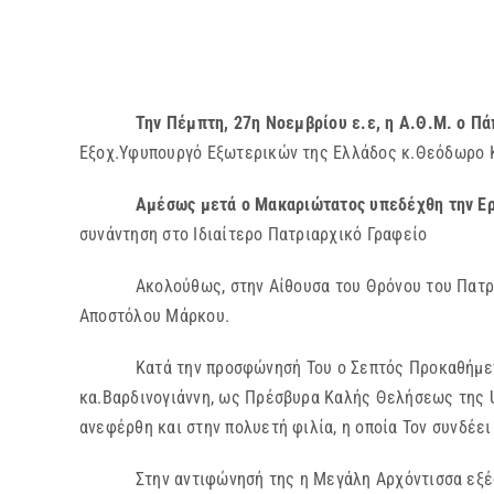
Την Πέμπτη, 27η Νοεμβρίου ε.ε, η Α.Θ.Μ. ο Πά
Εξοχ.Υφυπουργό Εξωτερικών της Ελλάδος κ.Θεόδωρο Κασ
Αμέσως μετά ο Μακαριώτατος υπεδέχθη την Ερ
συνάντηση στο Ιδιαίτερο Πατριαρχικό Γραφείο
Ακολούθως, στην Αίθουσα του Θρόνου του Πατριαρχι
Αποστόλου Μάρκου.
Κατά την προσφώνησή Του ο Σεπτός Προκαθήμενος τη
κα.Βαρδινογιάννη, ως Πρέσβυρα Καλής Θελήσεως της U
ανεφέρθη και στην πολυετή φιλία, η οποία Τον συνδέει
Στην αντιφώνησή της η Μεγάλη Αρχόντισσα εξέφρασε