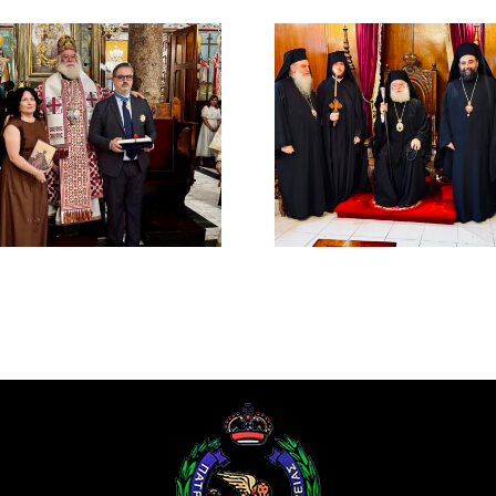
ΙΕΡΟ ΜΝΗ
ΤΟΥ ΑΟΙ
Νέος Μοναχός στο
ΠΑΤΡΙΑ
Πατριαρχείο
ΑΛΕΞΑΝΔ
Αλεξανδρείας
ΜΕΛΕΤΙΟΥ
ΜΕΤΑΞΑ