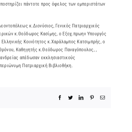
 υποστηρίζει πάντοτε προς όφελος των εμπεριστάτων
 Λεοντοπόλεως κ.Διονύσιος, Γενικός Πατριαρχικός
τερικών κ.Θεόδωρος Κασίμης, ο Εξοχ.πρωην Υπουργός
ς Ελληνικής Κοινότητος κ.Χαράλαμπος Κατσιμπρής, ο
Θρόνου, Καθηγητής κ.Θεόδωρος Παναγόπουλος, ,
ξανδρείας απέδωσαν εκκλησιαστικούς
ην περιώνυμη Πατριαρχική Βιβλιοθήκη.
Facebook
Twitter
LinkedIn
Pinterest
Email