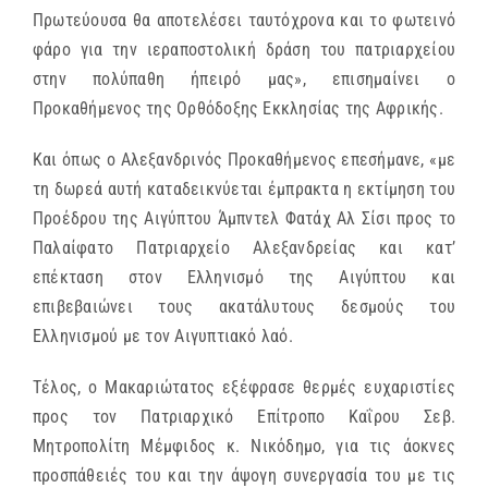
Πρωτεύουσα θα αποτελέσει ταυτόχρονα και το φωτεινό
φάρο για την ιεραποστολική δράση του πατριαρχείου
στην πολύπαθη ήπειρό μας», επισημαίνει ο
Προκαθήμενος της Ορθόδοξης Εκκλησίας της Αφρικής.
Και όπως ο Αλεξανδρινός Προκαθήμενος επεσήμανε, «με
τη δωρεά αυτή καταδεικνύεται έμπρακτα η εκτίμηση του
Προέδρου της Αιγύπτου Άμπντελ Φατάχ Αλ Σίσι προς το
Παλαίφατο Πατριαρχείο Αλεξανδρείας και κατ’
επέκταση στον Ελληνισμό της Αιγύπτου και
επιβεβαιώνει τους ακατάλυτους δεσμούς του
Ελληνισμού με τον Αιγυπτιακό λαό.
Τέλος, o Μακαριώτατος εξέφρασε θερμές ευχαριστίες
προς τον Πατριαρχικό Επίτροπο Καΐρου Σεβ.
Μητροπολίτη Μέμφιδος κ. Νικόδημο, για τις άοκνες
προσπάθειές του και την άψογη συνεργασία του με τις